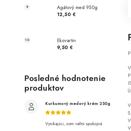
Agátový med 950g
12,50 €
Ekovartin
9,50 €
P
V
P
Posledné hodnotenie
I
produktov
Ú
Kurkumový medový krém 250g
V
S
V
Vynikajúci, som veľmi spokojná
V