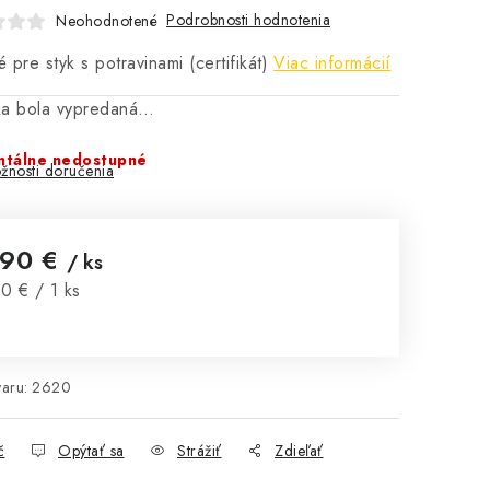
Podrobnosti hodnotenia
Neohodnotené
 pre styk s potravinami (certifikát)
Viac informácií
ka bola vypredaná…
tálne nedostupné
žnosti doručenia
,90 €
/ ks
notková cena:
0 € / 1 ks
aru:
2620
č
Opýtať sa
Strážiť
Zdieľať