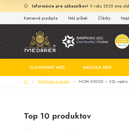
Prejsť
V roku 2025 sme získ
na
obsah
Kamenná predajňa
Náš príbeh
Články
Napí
SLOVENSKÝ MED
MANUKA MED
Domov
Včelárske potreby
HOM 30000 – 32L vedro o
B
Top 10 produktov
o