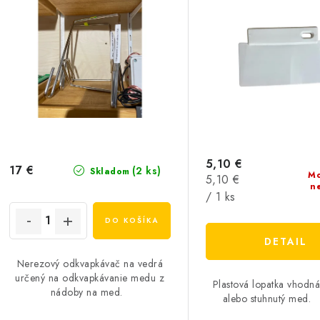
5,10 €
17 €
(2 ks)
Skladom
Mo
Jednotková
5,10 €
n
cena:
/ 1 ks
DO KOŠÍKA
DETAIL
Nerezový odkvapkávač na vedrá
určený na odkvapkávanie medu z
Plastová lopatka vhodná
nádoby na med.
alebo stuhnutý