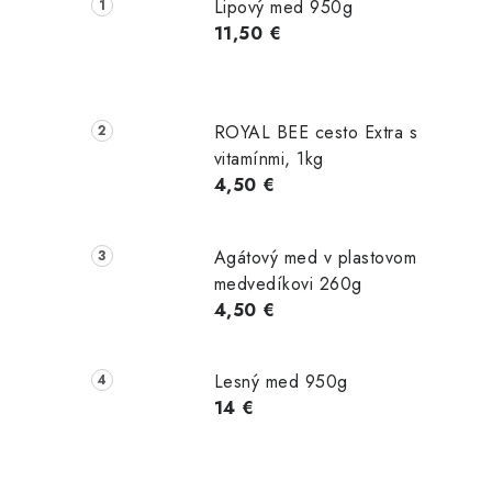
č
Lipový med 950g
n
11,50 €
ý
p
ROYAL BEE cesto Extra s
a
vitamínmi, 1kg
4,50 €
n
e
Agátový med v plastovom
l
medvedíkovi 260g
4,50 €
Lesný med 950g
14 €