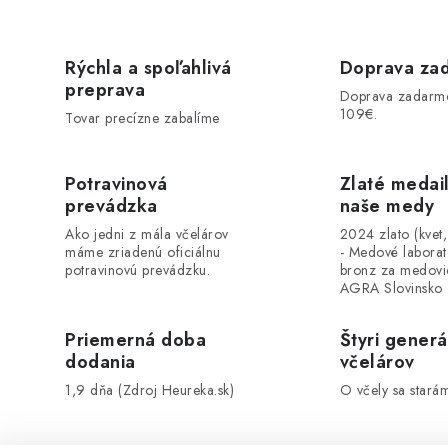
Rýchla a spoľahlivá
Doprava za
preprava
Doprava zadarm
109€.
Tovar precízne zabalíme
Potravinová
Zlaté medai
prevádzka
naše medy
Ako jedni z mála včelárov
2024 zlato (kvet
máme zriadenú oficiálnu
- Medové labora
potravinovú prevádzku.
bronz za medovi
AGRA Slovinsko
Priemerná doba
Štyri generá
dodania
včelárov
1,9 dňa (Zdroj Heureka.sk)
O včely sa stará