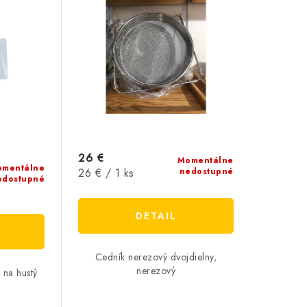
26 €
Momentálne
mentálne
Jednotková
26 € / 1 ks
nedostupné
edostupné
cena:
DETAIL
Cedník nerezový dvojdielny,
nerezový
 na hustý
 med.