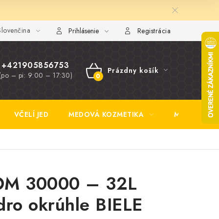
lovenčina
y FAQ
Fotogaléria
Obchodné podmienky
Ochrana osobn
Prihlásenie
Registrácia
+421905856753
Prázdny košík
(po – pi: 9:00 – 17:30)
NÁKUPNÝ
KOŠÍK
VČELÍ JED
MEDOVÁ KOZMETIKA
MEDOVINA
M 30000 – 32L
dro okrúhle BIELE