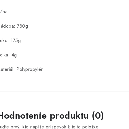
áha:
ádoba: 780g
eko: 175g
olka: 4g
ateriál: Polypropylén
Hodnotenie produktu (0)
uďte prvý, kto napíše príspevok k tejto položke.