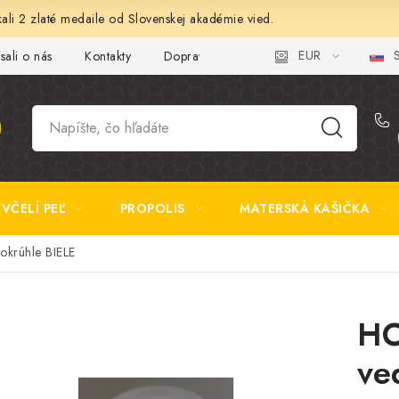
ali 2 zlaté medaile od Slovenskej akadémie vied.
EUR
S
sali o nás
Kontakty
Doprava a platba
Najčastejšie otázk
VČELÍ PEĽ
PROPOLIS
MATERSKÁ KAŠIČKA
krúhle BIELE
HO
ve