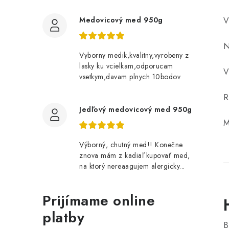
V
Medovicový med 950g
N
Vyborny medik,kvalitny,vyrobeny z
lasky ku vcielkam,odporucam
V
vsetkym,davam plnych 10bodov
R
Jedľový medovicový med 950g
M
Výborný, chutný med!! Konečne
znova mám z kadiaľ kupovať med,
na ktorý nereaagujem alergicky...
Prijímame online
platby
B