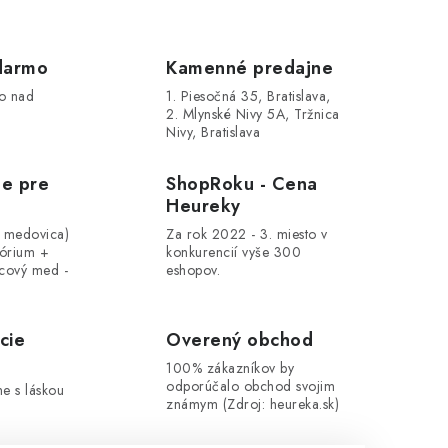
darmo
Kamenné predajne
o nad
1. Piesočná 35, Bratislava,
2. Mlynské Nivy 5A, Tržnica
Nivy, Bratislava
le pre
ShopRoku - Cena
Heureky
, medovica)
Za rok 2022 - 3. miesto v
tórium +
konkurencií vyše 300
cový med -
eshopov.
cie
Overený obchod
100% zákazníkov by
odporúčalo obchod svojim
me s láskou
známym (Zdroj: heureka.sk)