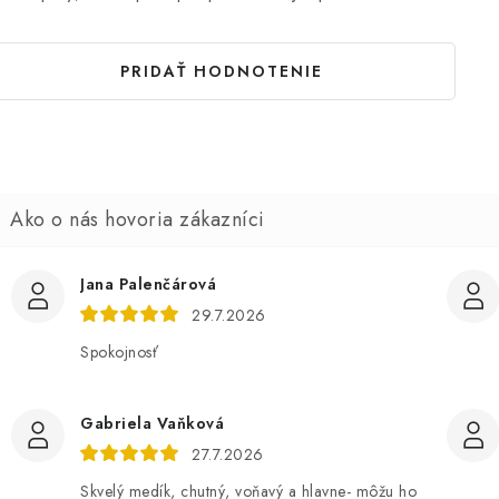
PRIDAŤ HODNOTENIE
Jana Palenčárová
29.7.2026
Spokojnosť
Gabriela Vaňková
27.7.2026
Skvelý medík, chutný, voňavý a hlavne- môžu ho