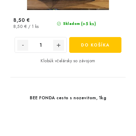
8,50 €
(>5 ks)
Skladom
Jednotková
8,50 € / 1 ks
cena:
DO KOŠÍKA
Klobúk včelársky so závojom
BEE FONDA cesto s nozevitom, 1kg