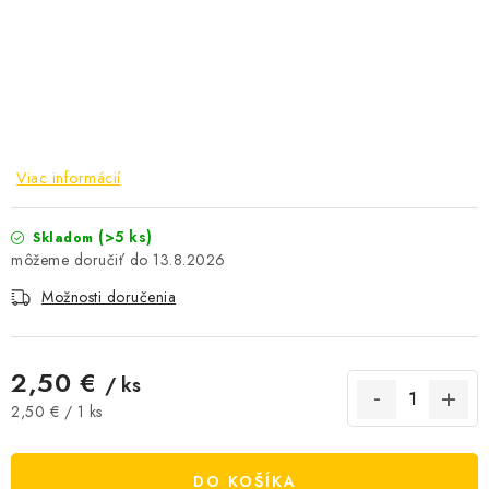
AKCIE A ZĽAVY
NOVINKY
ČOKOLÁDA
Viac informácií
VÝŽIVOVÉ DOPLNKY
(>5 ks)
Skladom
Kamenná predajňa
Náš príbeh
Články
Napísali o nás
13.8.2026
Kontakty
Doprava a platba
Najčastejšie otázky FAQ
Možnosti doručenia
Fotogaléria
Obchodné podmienky
Ochrana osobných údajov
2,50 €
/ ks
Vrátenie tovaru, výmena a reklamácie
Veľkoobchod
Jednotková cena:
2,50 € / 1 ks
DO KOŠÍKA