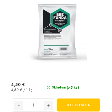
4,50 €
(>5 ks)
Skladom
Jednotková
4,50 € / 1 kg
cena:
DO KOŠÍKA