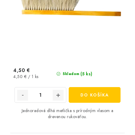
4,50 €
(5 ks)
Skladom
Jednotková
4,50 € / 1 ks
cena:
DO KOŠÍKA
Jednoradová dlhá metlička s prírodným vlasom a
drevenou rukoväťou.