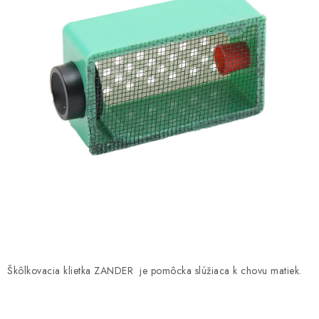
MEDOVINA
MEDOVÉ DARČEKOVÉ SETY
VÝROBKY Z VOSKU
DOPLNKY KU VČELÍM PRODUKTOM
MEDOVÉ CUKROVINKY
SLUŽBY VČELÁRA
DARČEKOVÝ POUKAZ
VČELÁRSKE POTREBY
Škôlkovacia klietka ZANDER je pomôcka slúžiaca k chovu matiek.
LITERATÚRA - KNIHY