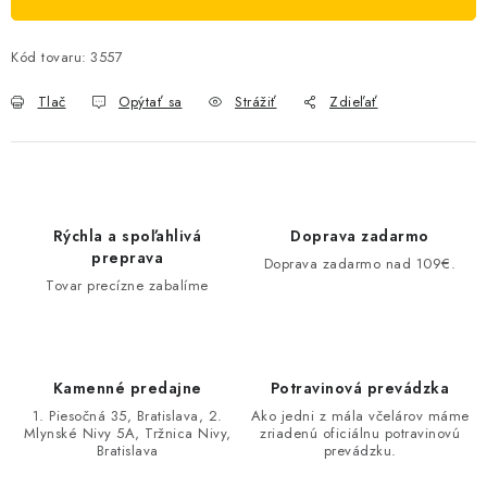
Kód tovaru:
3557
Tlač
Opýtať sa
Strážiť
Zdieľať
Rýchla a spoľahlivá
Doprava zadarmo
preprava
Doprava zadarmo nad 109€.
Tovar precízne zabalíme
Kamenné predajne
Potravinová prevádzka
1. Piesočná 35, Bratislava, 2.
Ako jedni z mála včelárov máme
Mlynské Nivy 5A, Tržnica Nivy,
zriadenú oficiálnu potravinovú
Bratislava
prevádzku.