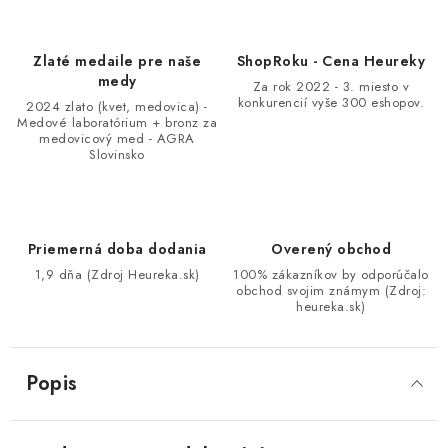
Zlaté medaile pre naše
ShopRoku - Cena Heureky
medy
Za rok 2022 - 3. miesto v
konkurencií vyše 300 eshopov.
2024 zlato (kvet, medovica) -
Medové laboratórium + bronz za
medovicový med - AGRA
Slovinsko
Priemerná doba dodania
Overený obchod
1,9 dňa (Zdroj Heureka.sk)
100% zákazníkov by odporúčalo
obchod svojim známym (Zdroj:
heureka.sk)
Popis