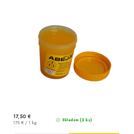
17,50 €
(3 ks)
Skladom
Jednotková
175 € / 1 kg
cena: