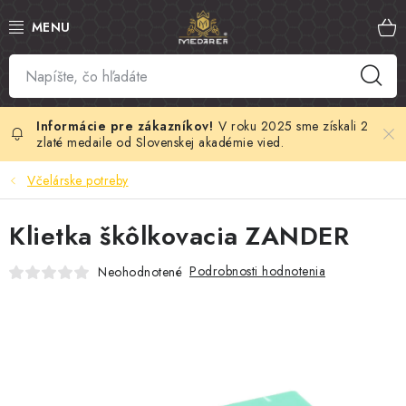
Prejsť
na
obsah
SLOVENSKÝ MED
MANUKA MED
V roku 2025 sme získali 2
zlaté medaile od Slovenskej akadémie vied.
VČELÍ PEĽ
Včelárske potreby
PROPOLIS
Klietka škôlkovacia ZANDER
MATERSKÁ KAŠIČKA
Podrobnosti hodnotenia
Neohodnotené
VČELÍ JED
MEDOVÁ KOZMETIKA