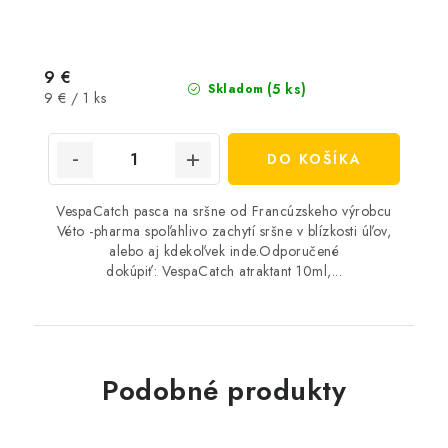
9 €
(5 ks)
Skladom
Jednotková
9 € / 1 ks
cena:
DO KOŠÍKA
VespaCatch pasca na sršne od Francúzskeho výrobcu
Véto -pharma spoľahlivo zachytí sršne v blízkosti úľov,
alebo aj kdekoľvek inde.Odporučené
dokúpiť: VespaCatch atraktant 10ml,...
Podobné produkty