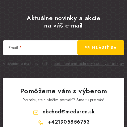
Aktuálne novinky a akcie
na váš e-mail
Email
PRIHLÁSIŤ SA
Vložením e-mailu súhlasíte s
podmienkami ochrany osobných údajov
Pomôžeme vám s výberom
Potrebujete s niečím poradiť? Sme tu pre vás!
obchod
@
medaren.sk
+421905856753