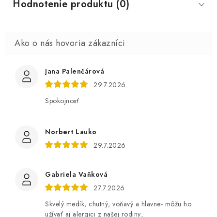
Hodnotenie produktu (0)
Jana Palenčárová
29.7.2026
Spokojnosť
Norbert Lauko
29.7.2026
Gabriela Vaňková
27.7.2026
Skvelý medík, chutný, voňavý a hlavne- môžu ho
užívať aj alergici z našej rodiny..