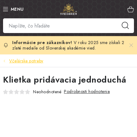
Prejsť
na
obsah
SLOVENSKÝ MED
MANUKA MED
V roku 2025 sme získali 2
zlaté medaile od Slovenskej akadémie vied.
VČELÍ PEĽ
Včelárske potreby
PROPOLIS
Klietka pridávacia jednoduchá
MATERSKÁ KAŠIČKA
Podrobnosti hodnotenia
Neohodnotené
VČELÍ JED
MEDOVÁ KOZMETIKA