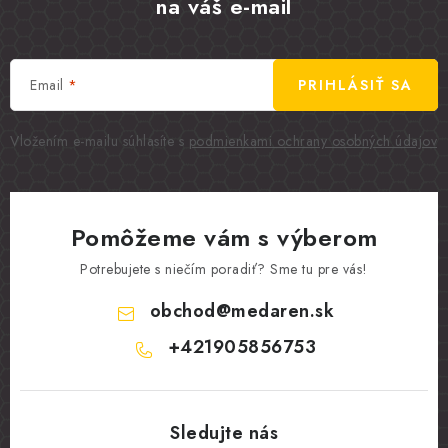
na váš e-mail
Email
PRIHLÁSIŤ SA
Vložením e-mailu súhlasíte s
podmienkami ochrany osobných údajov
Pomôžeme vám s výberom
Potrebujete s niečím poradiť? Sme tu pre vás!
obchod
@
medaren.sk
+421905856753