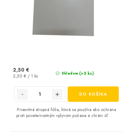
2,50 €
(>5 ks)
Skladom
Jednotková
2,50 € / 1 ks
cena:
DO KOŠÍKA
Priesvitná stropná fólia, ktorá sa používa ako ochrana
proti poveternostným vplyvom počasia a chráni úľ.