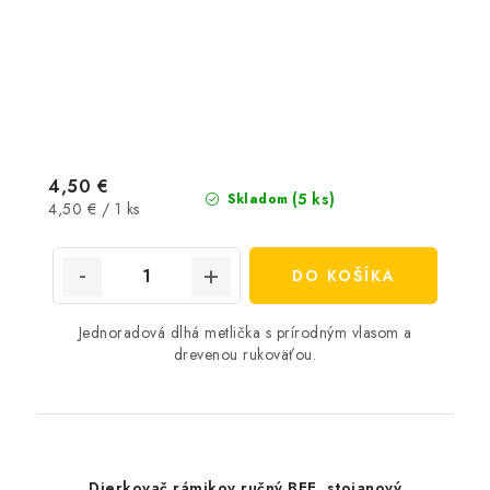
4,50 €
(5 ks)
Skladom
Jednotková
4,50 € / 1 ks
cena:
DO KOŠÍKA
Jednoradová dlhá metlička s prírodným vlasom a
drevenou rukoväťou.
Dierkovač rámikov ručný BEE, stojanový