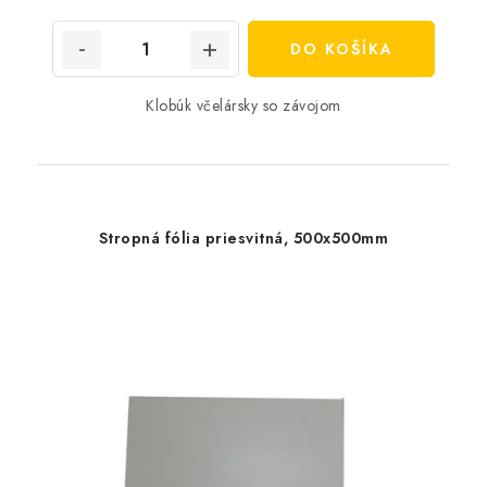
cena:
DO KOŠÍKA
Klobúk včelársky so závojom
Stropná fólia priesvitná, 500x500mm