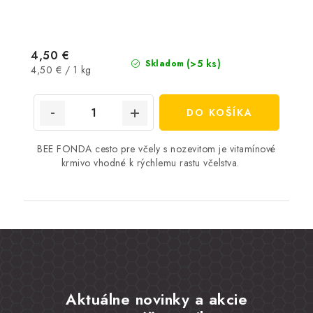
4,50 €
(>5 ks)
Skladom
Jednotková
4,50 € / 1 kg
cena:
DO KOŠÍKA
BEE FONDA cesto pre včely s nozevitom je vitamínové
krmivo vhodné k rýchlemu rastu včelstva.
Aktuálne novinky a akcie