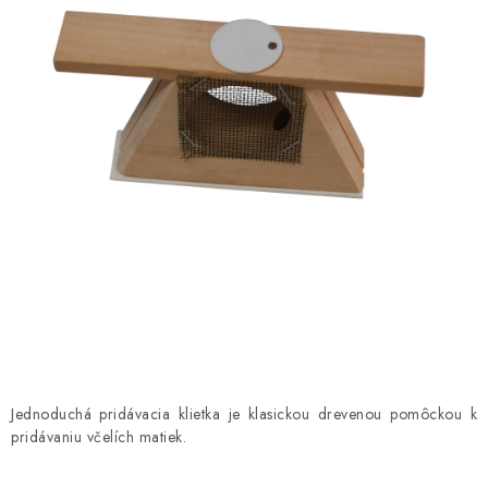
MEDOVINA
MEDOVÉ DARČEKOVÉ SETY
VÝROBKY Z VOSKU
DOPLNKY KU VČELÍM PRODUKTOM
MEDOVÉ CUKROVINKY
SLUŽBY VČELÁRA
DARČEKOVÝ POUKAZ
VČELÁRSKE POTREBY
Jednoduchá pridávacia klietka je klasickou drevenou pomôckou k
pridávaniu včelích matiek.
LITERATÚRA - KNIHY