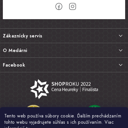
Z
á
Zákaznícky servis
p
ä
Doprava a platba
O Medárni
t
Vrátenie tovaru, výmena a reklamácie
i
Kontakt
Facebook
e
Najčastejšie otázky FAQ
Náš príbeh
Hodnotenie obchodu
Kamenná predajňa
Obchodné podmienky
Články
Ochrana osobných údajov
Napísali o nás
Veľkoobchod
Tento web používa súbory cookie. Ďalším prechádzaním
Fotogaléria
tohto webu vyjadrujete súhlas s ich používaním. Viac
Novinky