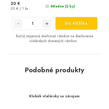
20 €
(2 ks)
Skladom
Jednotková
20 € / 1 ks
cena:
DO KOŠÍKA
Ručný stojanový dierkovač rámikov na dierkovanie
včelárskych drevených rámikov.
Podobné produkty
Klobúk včelársky so závojom