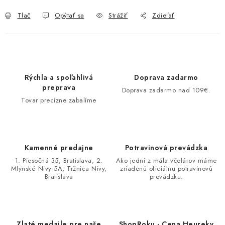
Tlač
Opýtať sa
Strážiť
Zdieľať
Rýchla a spoľahlivá
Doprava zadarmo
preprava
Doprava zadarmo nad 109€.
Tovar precízne zabalíme
Kamenné predajne
Potravinová prevádzka
1. Piesočná 35, Bratislava, 2.
Ako jedni z mála včelárov máme
Mlynské Nivy 5A, Tržnica Nivy,
zriadenú oficiálnu potravinovú
Bratislava
prevádzku.
Zlaté medaile pre naše
ShopRoku - Cena Heureky