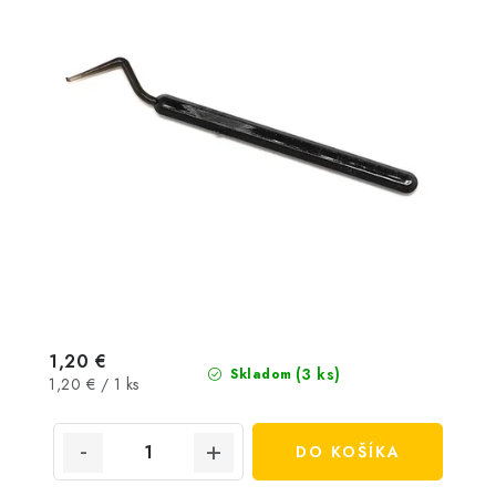
1,20 €
(3 ks)
Skladom
Jednotková
1,20 € / 1 ks
cena:
DO KOŠÍKA