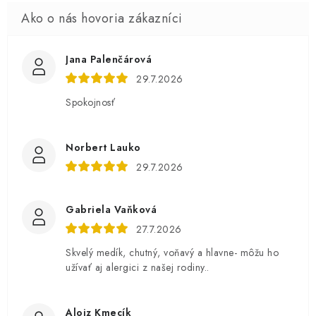
Jana Palenčárová
29.7.2026
Spokojnosť
Norbert Lauko
29.7.2026
Gabriela Vaňková
27.7.2026
Skvelý medík, chutný, voňavý a hlavne- môžu ho
užívať aj alergici z našej rodiny..
Alojz Kmecík