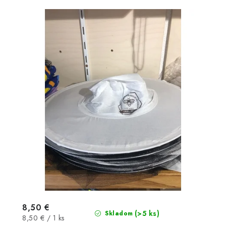
8,50 €
(>5 ks)
Skladom
Jednotková
8,50 € / 1 ks