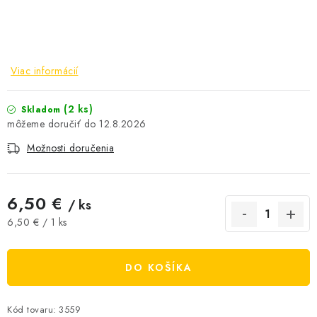
AKCIE A ZĽAVY
NOVINKY
Viac informácií
ČOKOLÁDA
(2 ks)
Skladom
12.8.2026
VÝŽIVOVÉ DOPLNKY
Možnosti doručenia
Kamenná predajňa
Náš príbeh
Články
Napísali o nás
Kontakty
Doprava a platba
Najčastejšie otázky FAQ
6,50 €
/ ks
Fotogaléria
Obchodné podmienky
Jednotková cena:
6,50 € / 1 ks
Ochrana osobných údajov
Vrátenie tovaru, výmena a reklamácie
Veľkoobchod
DO KOŠÍKA
Kód tovaru:
3559