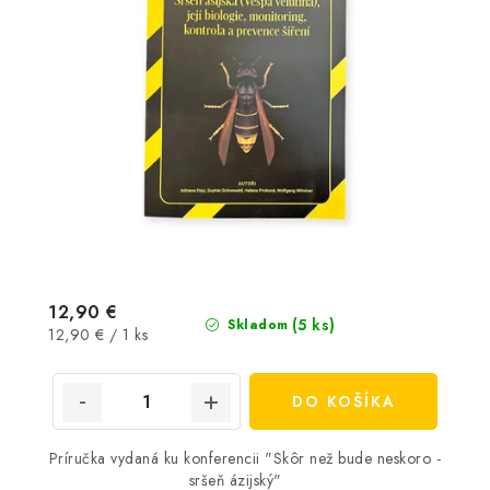
12,90 €
(5 ks)
Skladom
Jednotková
12,90 € / 1 ks
cena:
DO KOŠÍKA
Príručka vydaná ku konferencii "Skôr než bude neskoro -
sršeň ázijský"