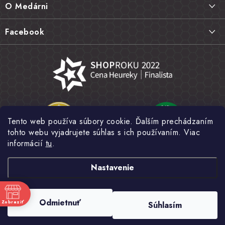
O Medárni
t
Vrátenie tovaru, výmena a reklamácie
i
Kontakt
Facebook
e
Najčastejšie otázky FAQ
Náš príbeh
Hodnotenie obchodu
Kamenná predajňa
Obchodné podmienky
Články
Ochrana osobných údajov
Napísali o nás
Veľkoobchod
Tento web používa súbory cookie. Ďalším prechádzaním
Fotogaléria
tohto webu vyjadrujete súhlas s ich používaním. Viac
Novinky
informácií
tu
.
Nastavenie
Copyright 2026
MEDÁREŇ
. Všetky práva vyhradené.
Upraviť nastavenie
Odmietnuť
Zobraziť
Súhlasím
cookies
e
Vytvoril Shoptet