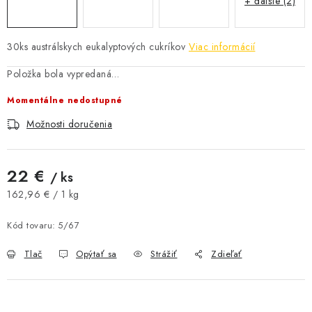
+ ďalšie (2)
AKCIE A ZĽAVY
30ks austrálskych eukalyptových cukríkov
Viac informácií
NOVINKY
Položka bola vypredaná…
ČOKOLÁDA
Momentálne nedostupné
VÝŽIVOVÉ DOPLNKY
Možnosti doručenia
Kamenná predajňa
Náš príbeh
Články
Napísali o nás
22 €
/ ks
Kontakty
Doprava a platba
Najčastejšie otázky FAQ
Jednotková cena:
162,96 € / 1 kg
Fotogaléria
Obchodné podmienky
Kód tovaru:
5/67
Ochrana osobných údajov
Vrátenie tovaru, výmena a reklamácie
Veľkoobchod
Tlač
Opýtať sa
Strážiť
Zdieľať