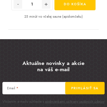
DO KOŠÍKA
25 minút vo včelej saune (apidomčeku)
Aktuálne novinky a akcie
na váš e-mail
Email
PRIHLÁSIŤ SA
Vložením e-mailu súhlasíte s
podmienkami ochrany osobných údajov