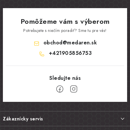
Pomôžeme vám s výberom
Potrebujete s niečím poradiť? Sme tu pre vás!
obchod
@
medaren.sk
+421905856753
Z
á
Zákaznícky servis
p
ä
Doprava a platba