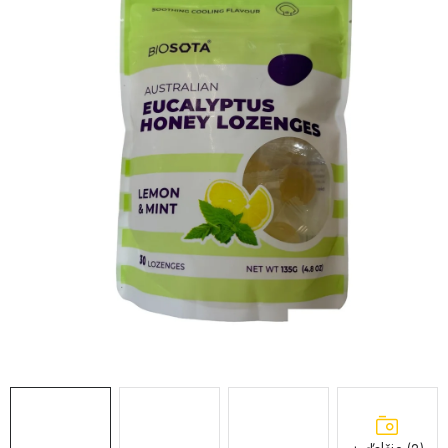
MEDOVINA
MEDOVÉ DARČEKOVÉ SETY
VÝROBKY Z VOSKU
DOPLNKY KU VČELÍM PRODUKTOM
MEDOVÉ CUKROVINKY
SLUŽBY VČELÁRA
DARČEKOVÝ POUKAZ
VČELÁRSKE POTREBY
LITERATÚRA - KNIHY