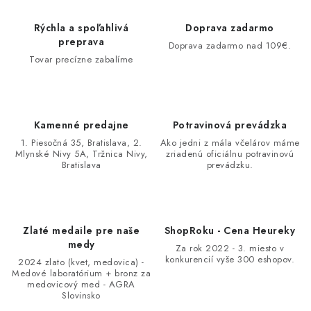
Rýchla a spoľahlivá
Doprava zadarmo
preprava
Doprava zadarmo nad 109€.
Tovar precízne zabalíme
Kamenné predajne
Potravinová prevádzka
1. Piesočná 35, Bratislava, 2.
Ako jedni z mála včelárov máme
Mlynské Nivy 5A, Tržnica Nivy,
zriadenú oficiálnu potravinovú
Bratislava
prevádzku.
Zlaté medaile pre naše
ShopRoku - Cena Heureky
medy
Za rok 2022 - 3. miesto v
konkurencií vyše 300 eshopov.
2024 zlato (kvet, medovica) -
Medové laboratórium + bronz za
medovicový med - AGRA
Slovinsko