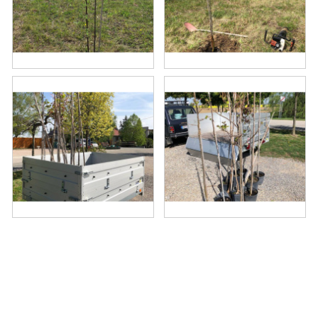
MEDOVINA
MEDOVÉ DARČEKOVÉ SETY
VÝROBKY Z VOSKU
DOPLNKY KU VČELÍM PRODUKTOM
MEDOVÉ CUKROVINKY
SLUŽBY VČELÁRA
DARČEKOVÝ POUKAZ
VČELÁRSKE POTREBY
LITERATÚRA - KNIHY