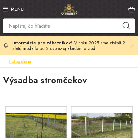
Prejsť
na
obsah
SLOVENSKÝ MED
MANUKA MED
V roku 2025 sme získali 2
zlaté medaile od Slovenskej akadémie vied.
VČELÍ PEĽ
Fotogaléria
PROPOLIS
Výsadba stromčekov
MATERSKÁ KAŠIČKA
VČELÍ JED
MEDOVÁ KOZMETIKA