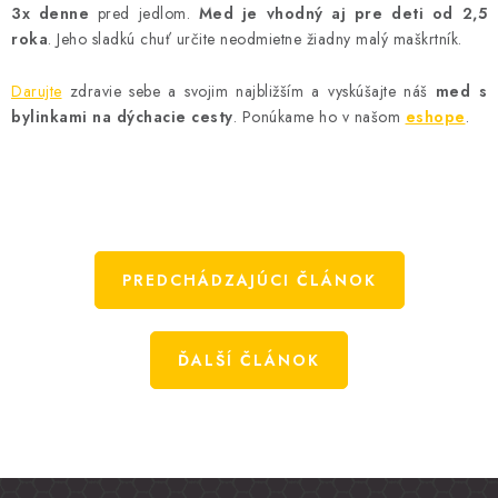
3x denne
pred jedlom.
Med je vhodný aj pre deti od 2,5
roka
. Jeho sladkú chuť určite neodmietne žiadny malý maškrtník.
Darujte
zdravie sebe a svojim najbližším a vyskúšajte náš
med s
bylinkami na dýchacie cesty
. Ponúkame ho v našom
eshope
.
PREDCHÁDZAJÚCI ČLÁNOK
ĎALŠÍ ČLÁNOK