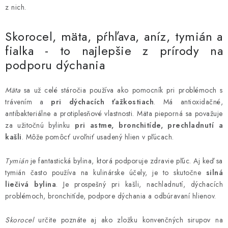
MEDOVINA
z nich.
MEDOVÉ DARČEKOVÉ SETY
Skorocel, mäta, pŕhľava, aníz, tymián a
fialka - to najlepšie z prírody na
VÝROBKY Z VOSKU
podporu dýchania
DOPLNKY KU VČELÍM PRODUKTOM
Mäta
sa už celé stáročia používa ako pomocník pri problémoch s
trávením a
pri dýchacích ťažkostiach
. Má antioxidačné,
MEDOVÉ CUKROVINKY
antibakteriálne a protiplesňové vlastnosti. Mäta pieporná sa považuje
za užitočnú bylinku
pri astme, bronchitíde, prechladnutí a
SLUŽBY VČELÁRA
kašli
. Môže pomôcť uvoľniť usadený hlien v pľúcach.
DARČEKOVÝ POUKAZ
Tymián
je fantastická bylina, ktorá podporuje zdravie pľúc. Aj keď sa
tymián často používa na kulinárske účely, je to skutočne
silná
liečivá bylina
. Je prospešný pri kašli, nachladnutí, dýchacích
VČELÁRSKE POTREBY
problémoch, bronchitíde, podpore dýchania a odbúravaní hlienov.
LITERATÚRA - KNIHY
Skorocel
určite poznáte aj ako zložku konvenčných sirupov na