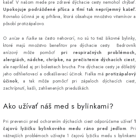
kašeľ. V našom mede pre zdravé dýchacie cesty nemohol chýbať.
AKCIE A ZĽAVY
Upokojuje podráždené pľúca a tlmí tak nepríjemný kašeľ.
Rovnako účinná je aj pŕhľava, ktorá obsahuje množstvo vitamínov a
NOVINKY
pôsobí protizápalovo.
O
aníze
a
fialke
sa často nehovorí, no sú to tiež šikovné bylinky,
ČOKOLÁDA
ktoré majú množstvo benefitov pre dýchacie cesty. Bedrovník
anízový môže pomôcť
pri respiračných problémoch,
VÝŽIVOVÉ DOPLNKY
alergiách, nádche, chrípke, na prečistenie dýchacích ciest
,
ale napríklad aj pri bolestiach brucha. Pre dýchacie cesty je dôležitý
Kamenná predajňa
Náš príbeh
Články
Napísali o nás
jeho odhlieňovací a odkašliavací účinok. Fialka má
protizápalový
účinok
, a tak môže pomôcť pri zápaloch dýchacích ciest,
Kontakty
Doprava a platba
Najčastejšie otázky FAQ
zachrípnutí, kašli, zahlienených prieduškách.
Fotogaléria
Obchodné podmienky
Ochrana osobných údajov
Ako užívať náš med s bylinkami?
Vrátenie tovaru, výmena a reklamácie
Veľkoobchod
Pri prevencii pred ochorením dýchacích ciest odporúčame užívať
1
čajovú lyžičku bylinkového medu ráno pred jedlom
. Pri
vážnejších problémoch užívajte 1 čajovú lyžičku medu s bylinkami