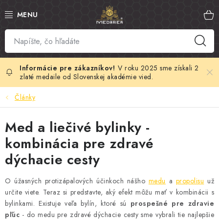
Prejsť
na
obsah
SLOVENSKÝ MED
MANUKA MED
V roku 2025 sme získali 2
zlaté medaile od Slovenskej akadémie vied.
VČELÍ PEĽ
Články
PROPOLIS
Med a liečivé bylinky -
kombinácia pre zdravé
MATERSKÁ KAŠIČKA
dýchacie cesty
VČELÍ JED
O úžasných protizápalových účinkoch nášho
medu
a
propolisu
už
určite viete. Teraz si predstavte, aký efekt môžu mať v kombinácii s
MEDOVÁ KOZMETIKA
bylinkami. Existuje veľa bylín, ktoré sú
prospešné pre zdravie
pľúc
- do medu pre zdravé dýchacie cesty sme vybrali tie najlepšie