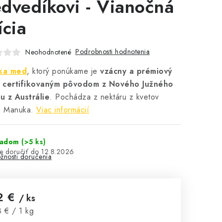
dvedíkovi - Vianočná
ícia
Podrobnosti hodnotenia
Neohodnotené
ka med
, ktorý ponúkame je
vzácny a prémiový
 certifikovaným pôvodom z Nového Južného
u z Austrálie
. Pochádza z nektáru z kvetov
a Manuka.
Viac informácií
ladom
(>5 ks)
12.8.2026
žnosti doručenia
2 €
/ ks
notková cena:
 € / 1 kg