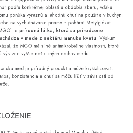
huť podľa konkrétnej oblasti a obdobia zberu, vďaka
omu ponúka výraznú a lahodnú chuť na použitie v kuchyni
lebo na vychutnávanie priamo z pohára! Metylglóxat
MGO) je
prírodná látka, ktorá sa prirodzene
achádza v mede z nektáru manuka kvetu
. Výskum
kázal, že MGO má silné antimikrobiálne vlastnosti, ktoré
ú výrazne vyššie než u iných druhov medu.
anuka med je prírodný produkt a môže kryštalizovať.
arba, konzistencia a chuť sa môžu líšiť v závislosti od
arže.
ZLOŽENIE
00 % čistý surový austrálsky med Manuka. (Med