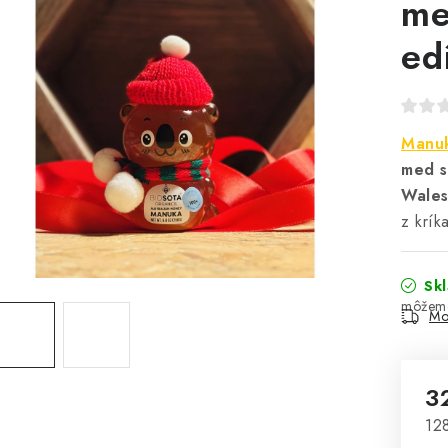
me
ed
Manu
med s
Wales
z krík
Sk
Mo
3
Jed
128