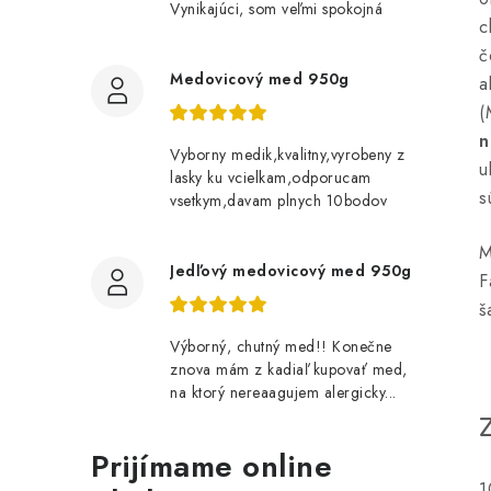
Vynikajúci, som veľmi spokojná
c
č
Medovicový med 950g
a
(
n
Vyborny medik,kvalitny,vyrobeny z
u
lasky ku vcielkam,odporucam
s
vsetkym,davam plnych 10bodov
M
Jedľový medovicový med 950g
F
š
Výborný, chutný med!! Konečne
znova mám z kadiaľ kupovať med,
na ktorý nereaagujem alergicky...
Prijímame online
1