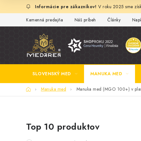
Prejsť
V roku 2025 sme získ
na
obsah
Kamenná predajňa
Náš príbeh
Články
Napí
SLOVENSKÝ MED
MANUKA MED
Domov
Manuka med
Manuka med (MGO 100+) v plast
B
Top 10 produktov
o