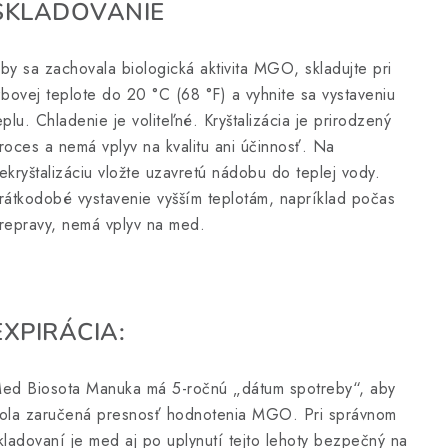
SKLADOVANIE
by sa zachovala biologická aktivita MGO, skladujte pri
zbovej teplote do 20 °C (68 °F) a vyhnite sa vystaveniu
eplu. Chladenie je voliteľné. Kryštalizácia je prirodzený
roces a nemá vplyv na kvalitu ani účinnosť. Na
ekryštalizáciu vložte uzavretú nádobu do teplej vody.
rátkodobé vystavenie vyšším teplotám, napríklad počas
repravy, nemá vplyv na med.
EXPIRÁCIA:
ed Biosota Manuka má 5-ročnú „dátum spotreby“, aby
ola zaručená presnosť hodnotenia MGO. Pri správnom
kladovaní je med aj po uplynutí tejto lehoty bezpečný na