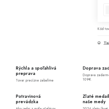
Kód tov
Tla
Rýchla a spoľahlivá
Doprava za
preprava
Doprava zadarm
109€.
Tovar precízne zabalíme
Potravinová
Zlaté medai
prevádzka
naše medy
Ako jedni z mála včelárov
2024 zlato (kvet