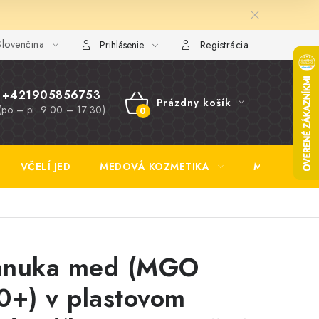
lovenčina
y FAQ
Fotogaléria
Obchodné podmienky
Ochrana osobn
Prihlásenie
Registrácia
+421905856753
Prázdny košík
(po – pi: 9:00 – 17:30)
NÁKUPNÝ
KOŠÍK
VČELÍ JED
MEDOVÁ KOZMETIKA
MEDOVINA
nuka med (MGO
0+) v plastovom