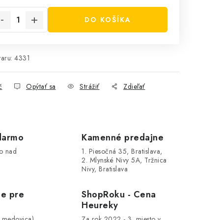
DO KOŠÍKA
aru:
4331
č
Opýtať sa
Strážiť
Zdieľať
darmo
Kamenné predajne
o nad
1. Piesočná 35, Bratislava,
2. Mlynské Nivy 5A, Tržnica
Nivy, Bratislava
le pre
ShopRoku - Cena
Heureky
, medovica)
Za rok 2022 - 3. miesto v