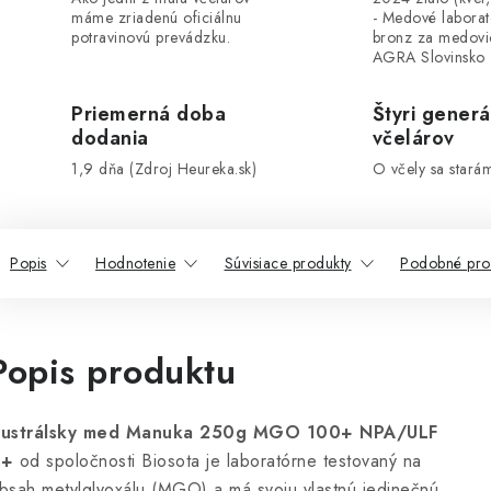
máme zriadenú oficiálnu
- Medové labora
potravinovú prevádzku.
bronz za medovi
AGRA Slovinsko
Priemerná doba
Štyri generá
dodania
včelárov
1,9 dňa (Zdroj Heureka.sk)
O včely sa stará
Popis
Hodnotenie
Súvisiace produkty
Podobné pro
Popis produktu
ustrálsky med Manuka 250g MGO 100+ NPA/ULF
6+
od spoločnosti Biosota je laboratórne testovaný na
bsah metylglyoxálu (MGO) a má svoju vlastnú jedinečnú