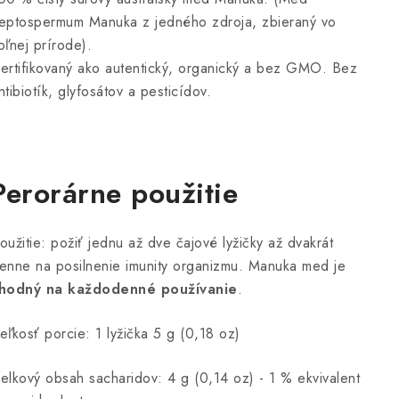
eptospermum Manuka z jedného zdroja, zbieraný vo
oľnej prírode).
ertifikovaný ako autentický, organický a bez GMO. Bez
ntibiotík, glyfosátov a pesticídov.
Perorárne použitie
oužitie: požiť jednu až dve čajové lyžičky až dvakrát
enne na posilnenie imunity organizmu. Manuka med je
hodný na každodenné používanie
.
eľkosť porcie: 1 lyžička 5 g (0,18 oz)
elkový obsah sacharidov: 4 g (0,14 oz) - 1 % ekvivalent