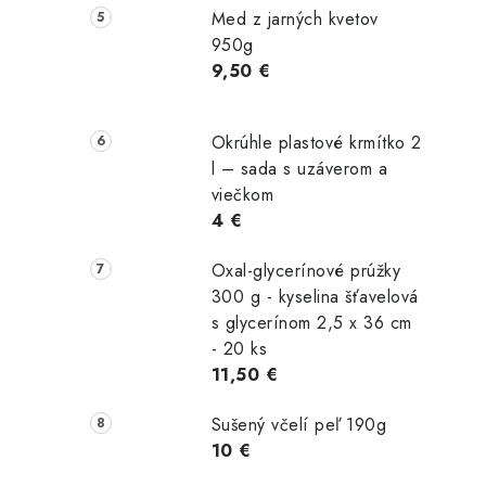
Med z jarných kvetov
950g
9,50 €
Okrúhle plastové krmítko 2
l – sada s uzáverom a
viečkom
4 €
Oxal-glycerínové prúžky
300 g - kyselina šťavelová
s glycerínom 2,5 x 36 cm
- 20 ks
11,50 €
Sušený včelí peľ 190g
10 €