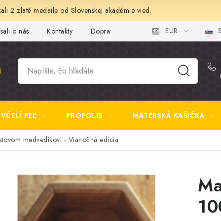
ali 2 zlaté medaile od Slovenskej akadémie vied.
EUR
S
sali o nás
Kontakty
Doprava a platba
Najčastejšie otázk
VČELÍ PEĽ
PROPOLIS
MATERSKÁ KAŠIČKA
ovom medvedíkovi - Vianočná edícia
Ma
10