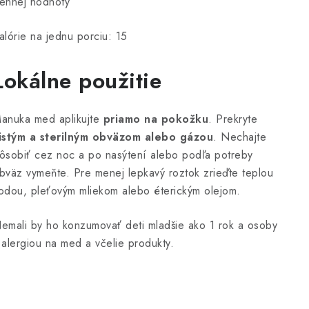
ennej hodnoty
alórie na jednu porciu: 15
Lokálne použitie
anuka med aplikujte
priamo na pokožku
. Prekryte
istým a sterilným obväzom alebo gázou
. Nechajte
ôsobiť cez noc a po nasýtení alebo podľa potreby
bväz vymeňte. Pre menej lepkavý roztok zrieďte teplou
odou, pleťovým mliekom alebo éterickým olejom.
emali by ho konzumovať deti mladšie ako 1 rok a osoby
 alergiou na med a včelie produkty.