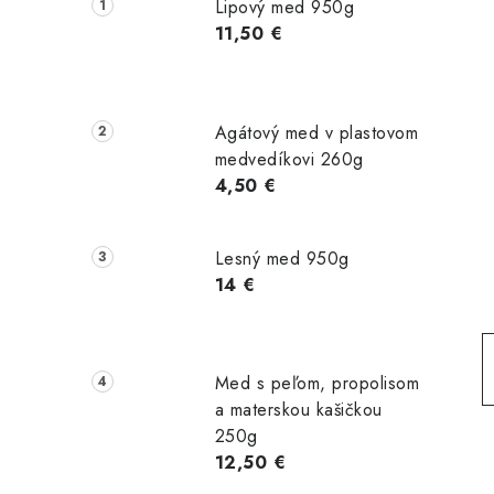
č
Lipový med 950g
n
11,50 €
ý
p
Agátový med v plastovom
a
medvedíkovi 260g
4,50 €
n
e
Lesný med 950g
l
14 €
Med s peľom, propolisom
a materskou kašičkou
250g
12,50 €