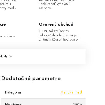
tórium +
konkurencií vyše 300
cový med -
eshopov.
cie
Overený obchod
100% zákazníkov by
odporúčalo obchod svojim
me s láskou
známym (Zdroj: heureka.sk)
dukty
Dodatočné parametre
Kategória
Manuka med
Hmotnosť
250g