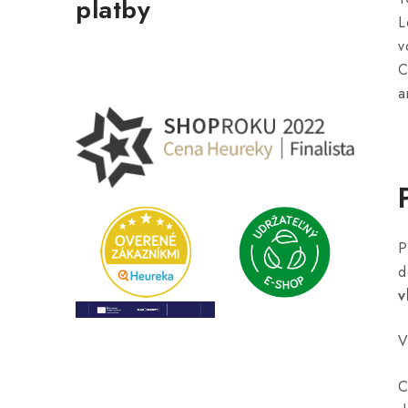
platby
L
v
C
a
P
d
v
V
C