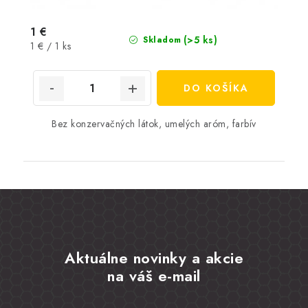
1 €
(>5 ks)
Skladom
Jednotková
1 € / 1 ks
cena:
DO KOŠÍKA
Bez konzervačných látok, umelých aróm, farbív
Aktuálne novinky a akcie
na váš e-mail