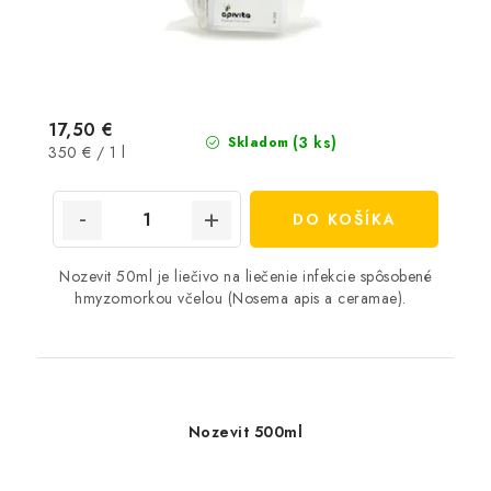
17,50 €
(3 ks)
Skladom
Jednotková
350 € / 1 l
cena:
DO KOŠÍKA
Nozevit 50ml je liečivo na liečenie infekcie spôsobené
hmyzomorkou včelou (Nosema apis a ceramae).
Nozevit 500ml