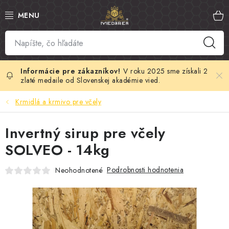
Prejsť
na
obsah
SLOVENSKÝ MED
MANUKA MED
V roku 2025 sme získali 2
zlaté medaile od Slovenskej akadémie vied.
VČELÍ PEĽ
Krmidlá a krmivo pre včely
PROPOLIS
Invertný sirup pre včely
SOLVEO - 14kg
MATERSKÁ KAŠIČKA
Podrobnosti hodnotenia
Neohodnotené
VČELÍ JED
MEDOVÁ KOZMETIKA