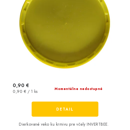
0,90 €
Momentálne nedostupné
Jednotková
0,90 € / 1 ks
cena:
DETAIL
Dierkované veko ku krmivu pre včely INVERTBEE.