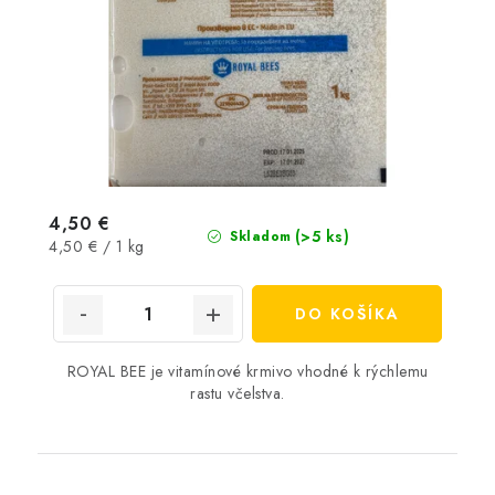
4,50 €
(>5 ks)
Skladom
Jednotková
4,50 € / 1 kg
cena:
DO KOŠÍKA
ROYAL BEE je vitamínové krmivo vhodné k rýchlemu
rastu včelstva.