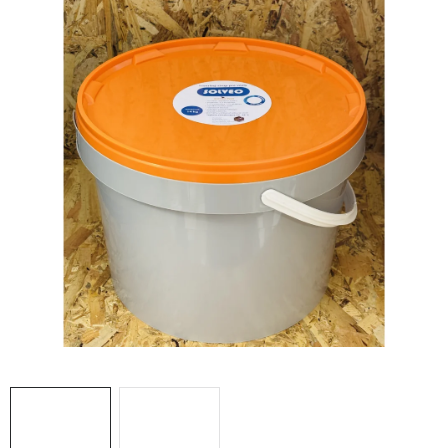
MEDOVINA
MEDOVÉ DARČEKOVÉ SETY
VÝROBKY Z VOSKU
DOPLNKY KU VČELÍM PRODUKTOM
MEDOVÉ CUKROVINKY
SLUŽBY VČELÁRA
DARČEKOVÝ POUKAZ
VČELÁRSKE POTREBY
LITERATÚRA - KNIHY