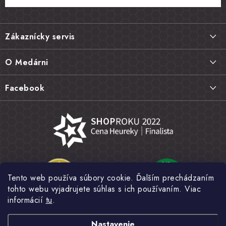
Z
á
Zákaznícky servis
p
ä
Doprava a platba
O Medárni
t
Vrátenie tovaru, výmena a reklamácie
i
Kontakt
Facebook
e
Najčastejšie otázky FAQ
Náš príbeh
Hodnotenie obchodu
Kamenná predajňa
Obchodné podmienky
Články
Ochrana osobných údajov
Napísali o nás
Veľkoobchod
Tento web používa súbory cookie. Ďalším prechádzaním
Fotogaléria
tohto webu vyjadrujete súhlas s ich používaním. Viac
Novinky
informácií
tu
.
Nastavenie