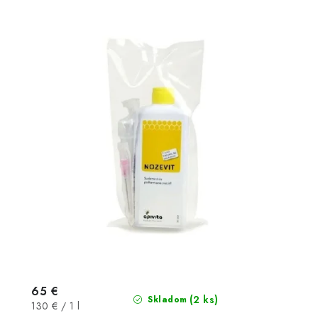
65 €
(2 ks)
Skladom
Jednotková
130 € / 1 l