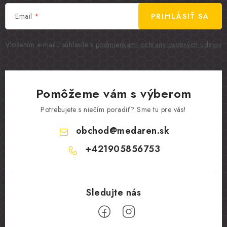
Email
PRIHLÁSIŤ SA
Vložením e-mailu súhlasíte s
podmienkami ochrany osobných údajov
Pomôžeme vám s výberom
Potrebujete s niečím poradiť? Sme tu pre vás!
obchod
@
medaren.sk
+421905856753