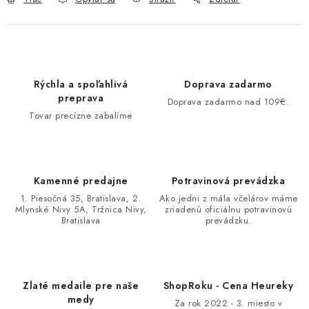
Rýchla a spoľahlivá
Doprava zadarmo
preprava
Doprava zadarmo nad 109€.
Tovar precízne zabalíme
Kamenné predajne
Potravinová prevádzka
1. Piesočná 35, Bratislava, 2.
Ako jedni z mála včelárov máme
Mlynské Nivy 5A, Tržnica Nivy,
zriadenú oficiálnu potravinovú
Bratislava
prevádzku.
Zlaté medaile pre naše
ShopRoku - Cena Heureky
medy
Za rok 2022 - 3. miesto v