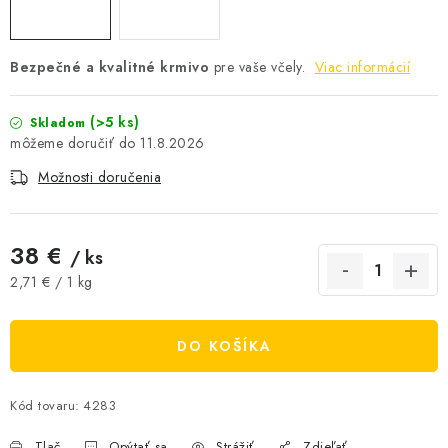
AKCIE A ZĽAVY
Bezpečné a kvalitné krmivo
pre vaše včely.
Viac informácií
NOVINKY
(>5 ks)
Skladom
ČOKOLÁDA
11.8.2026
VÝŽIVOVÉ DOPLNKY
Možnosti doručenia
Kamenná predajňa
Náš príbeh
Články
Napísali o nás
38 €
/ ks
Kontakty
Doprava a platba
Najčastejšie otázky FAQ
Jednotková cena:
2,71 € / 1 kg
Fotogaléria
Obchodné podmienky
Ochrana osobných údajov
DO KOŠÍKA
Vrátenie tovaru, výmena a reklamácie
Veľkoobchod
Kód tovaru:
4283
Tlač
Opýtať sa
Strážiť
Zdieľať