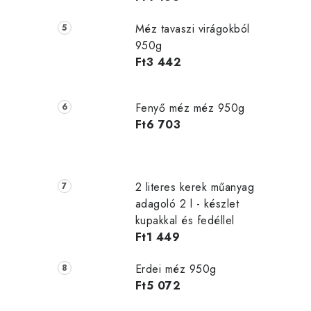
Méz tavaszi virágokból
950g
Ft3 442
Fenyő méz méz 950g
Ft6 703
2 literes kerek műanyag
adagoló 2 l - készlet
kupakkal és fedéllel
Ft1 449
Erdei méz 950g
Ft5 072