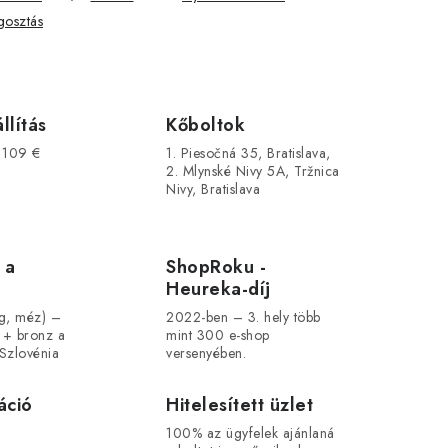
osztás
llítás
Kőboltok
s 109 €
1. Piesočná 35, Bratislava,
2. Mlynské Nivy 5A, Tržnica
Nivy, Bratislava
 a
ShopRoku -
Heureka-díj
ág, méz) –
2022-ben – 3. hely több
 + bronz a
mint 300 e-shop
Szlovénia
versenyében.
áció
Hitelesített üzlet
100% az ügyfelek ajánlaná