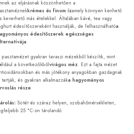
nnek az eljárásnak köszönhetően a
asztaméznek
krémes és finom íz
amely könnyen kenhető
s keverhető más ételekkel. Általában kávé, tea vagy
oghurt édesítőszereként használják, de felhasználható
a
agyományos édesítőszerek egészséges
lternatívája
.
 pasztamézet gyakran tavaszi mézekből készítik, mint
éldául a következőkből
virágos méz
. Ezt a fajta mézet
ntioxidánsokban és más jótékony anyagokban gazdagnak
s tartják, és gyakran alkalmazzák
a hagyományos
rvoslás része
.
árolás:
Sötét és száraz helyen, szobahőmérsékleten,
egfeljebb 25 °C-on tárolandó.