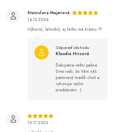
Stanislava Majerová
14.12.2024
Výborný, lahodný, aj farbu má krásnu 💛
Klaudia Hricová
Ďakujeme veľmi pekne.
Sme radi, že Vám náš
pastovaný medík chutí a
vyhovuje vaším
predstavám. :)
16.11.2023