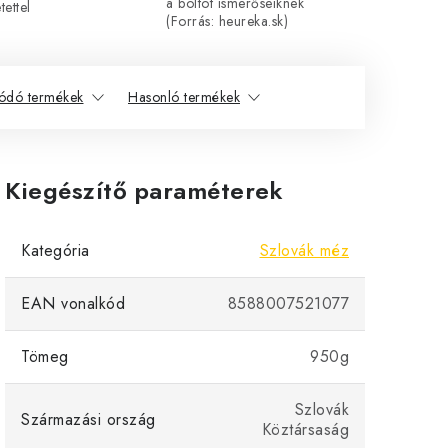
a boltot ismerőseiknek
ettel
(Forrás: heureka.sk)
ódó termékek
Hasonló termékek
Kiegészítő paraméterek
Kategória
Szlovák méz
EAN vonalkód
8588007521077
Tömeg
950g
Szlovák
Származási ország
Köztársaság