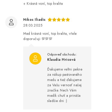
+ Krásně voní, top kvalita
Nikos Iliadis
28.03.2025
Med krásně voní, top kvalita, vřele
doporučuji 💯💯💯
Klaudia Hricová
Ďakujeme veľmi pekne
za nákup pastovaného
medu a tiež ďakujeme
za Vašu vernosť našej
značke. Nech Vám
medík chutí a prináša
sladšie dni :)