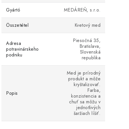
Gyártó
MEDÁREŇ, s.r.o.
Összetétel
Kvetový med
Piesočná 35,
Adresa
Bratislava,
potravinárskeho
Slovenská
podniku
republika
Med je prírodný
produkt a môže
kryštalizovať.
Farba,
Popis
konzistencia a
chuť sa môžu v
jednotlivých
šaržiach líšiť.