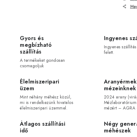
Meg
Gyors és
Ingyenes szá
megbízható
Ingyenes szállítá
szállítás
felett.
A termékeket gondosan
csomagoljuk
Élelmiszeripari
Aranyérmek
üzem
mézeinknek
Mint néhány méhész közül,
2024 arany (vir
mi is rendelkezünk hivatalos
Mézlaboratórium
élelmiszeripari üzemmel.
mézért – AGRA 
Átlagos szállítási
Négy gener
idő
méhészek