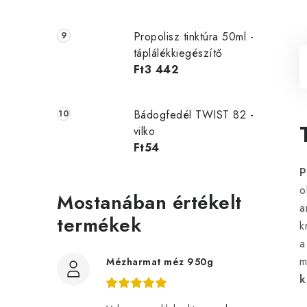
Propolisz tinktúra 50ml -
táplálékkiegészítő
Ft3 442
Bádogfedél TWIST 82 -
vilko
Ft54
P
o
Mostanában értékelt
a
termékek
k
a
m
Mézharmat méz 950g
k