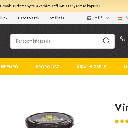
lovák Tudományos Akadémiától két aranyérmet kaptunk.
HUF
M
ólunk
Kapcsolatok
Szállítás és fizetés
Gyakori kérdések 
ÉHPEMPŐ
PROPOLISZ
KIRÁLYI ZSELÉ
M
Vi