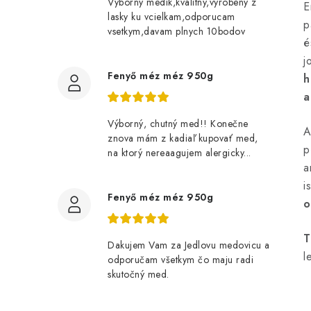
Vyborny medik,kvalitny,vyrobeny z
E
lasky ku vcielkam,odporucam
p
vsetkym,davam plnych 10bodov
é
j
Fenyő méz méz 950g
h
a
Výborný, chutný med!! Konečne
A
znova mám z kadiaľ kupovať med,
p
na ktorý nereaagujem alergicky...
a
i
Fenyő méz méz 950g
o
T
Dakujem Vam za Jedlovu medovicu a
l
odporučam všetkym čo maju radi
skutočný med.