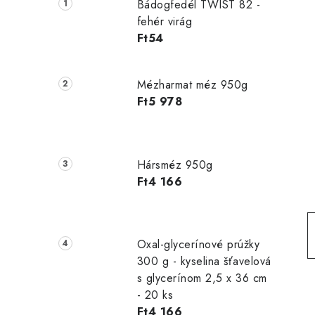
d
Bádogfedél TWIST 82 -
a
fehér virág
Ft54
l
s
Mézharmat méz 950g
ó
Ft5 978
p
a
Hársméz 950g
n
Ft4 166
e
l
Oxal-glycerínové prúžky
300 g - kyselina šťavelová
s glycerínom 2,5 x 36 cm
- 20 ks
Ft4 166