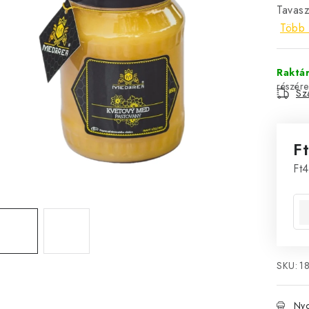
Tavasz
Több 
Raktá
Szá
F
Eg
Ft4
SKU:
1
Nyo