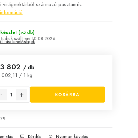
i virágnektárból származó pasztaméz
információ
rkészlet
(>5 db)
10.08.2026
llítási lehetőségek
t3 802
/ db
ységár:
 002,11 / 1 kg
KOSÁRBA
879
mtatás
Kérdés
Nyomon követés