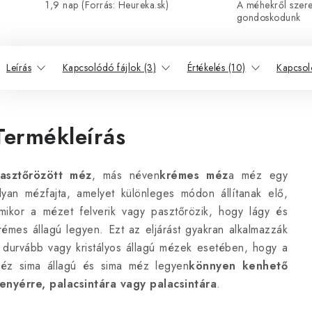
1,9 nap (Forrás: Heureka.sk)
A méhekről szeret
gondoskodunk
Leírás
Kapcsolódó fájlok (3)
Értékelés (10)
Kapcsol
Termékleírás
asztőrözött méz
, más néven
krémes méz
a méz egy
lyan mézfajta, amelyet különleges módon állítanak elő,
mikor a mézet felverik vagy pasztőrözik, hogy lágy és
rémes állagú legyen. Ezt az eljárást gyakran alkalmazzák
 durvább vagy kristályos állagú mézek esetében, hogy a
éz sima állagú és sima méz legyen
könnyen kenhető
enyérre, palacsintára vagy palacsintára
.