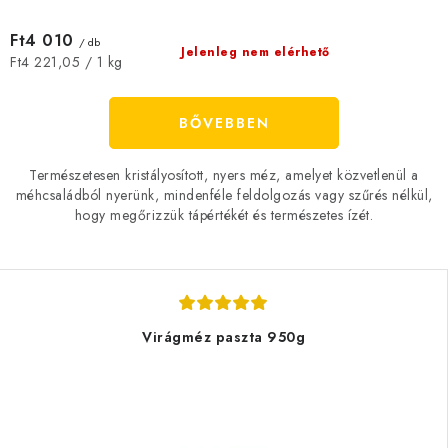
Ft4 010
/ db
Jelenleg nem elérhető
Egységár:
Ft4 221,05 / 1 kg
BŐVEBBEN
Természetesen kristályosított, nyers méz, amelyet közvetlenül a
méhcsaládból nyerünk, mindenféle feldolgozás vagy szűrés nélkül,
hogy megőrizzük tápértékét és természetes ízét.
Virágméz paszta 950g