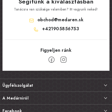
Segítünk a kiválasztásban
Tanácsra van szüksége valamiben? Itt vagyunk neked!
obchod
@
medaren.sk
+421905856753
L
á
Ügyfélszolgálat
b
l
Szállítás és fizetés
A Medárniról
é
Termékek visszaküldése, csere és reklamációk
c
Kapcsolat
Facebook