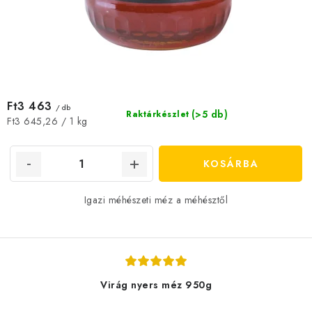
Ft3 463
/ db
(>5 db)
Raktárkészlet
Egységár:
Ft3 645,26 / 1 kg
KOSÁRBA
Igazi méhészeti méz a méhésztől
Virág nyers méz 950g