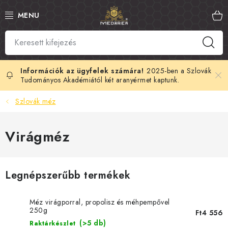
Ugrás
a
fő
tartalomhoz
SZLOVÁK MÉZ
MANUKA MÉZ
2025-ben a Szlovák
Tudományos Akadémiától két aranyérmet kaptunk.
MÉHPEMPŐ
Szlovák méz
PROPOLISZ
Virágméz
KIRÁLYI ZSELÉ
Legnépszerűbb termékek
MÉHMÉREG
MÉZES KOZMETIKUMOK
Méz virágporral, propolisz és méhpempővel
250g
Ft4 556
(>5 db)
Raktárkészlet