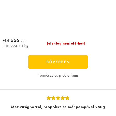
Ft4 556
/ db
Jelenleg nem elérhető
Egységár:
Ft18 224 / 1 kg
BŐVEBBEN
Természetes probiotikum
Méz virágporral, propolisz és méhpempővel 250g