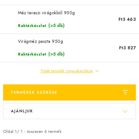
MÉZSÖR
Méz tavaszi virágokból 950g
MÉZ AJÁNDÉKCSOMAGOK
Ft3 463
(>5 db)
Raktárkészlet
VIASZ TERMÉKEK
Virágméz paszta 950g
Ft3 827
A MÉHÉSZETI TERMÉKEK KIEGÉSZÍTŐI
(>5 db)
Raktárkészlet
MÉZES ÉDESSÉG
Több termék megjelenítése
MÉHÉSZETI SZOLGÁLTATÁSOK
TERMÉKEK SZŰRÉSE
AJÁNDÉKUTALVÁNY
T
T
AJÁNLJUK
e
e
MÉHÉSZETI KELLÉKEK
r
r
IRODALOM - KÖNYVEK
m
m
Oldal
1
/
1
- összesen
6
termék