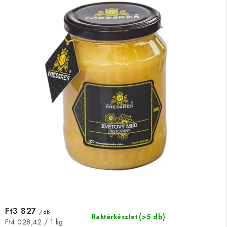
Ft3 827
/ db
(>5 db)
Raktárkészlet
Egységár:
Ft4 028,42 / 1 kg