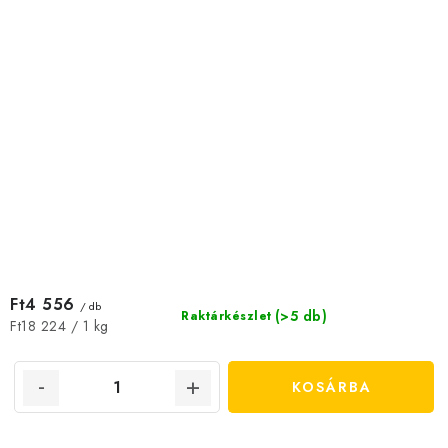
Ft4 556
/ db
(>5 db)
Raktárkészlet
Egységár:
Ft18 224 / 1 kg
KOSÁRBA