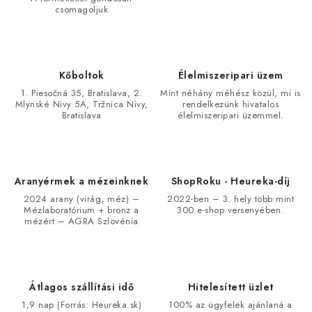
r
csomagoljuk
á
n
y
í
Kőboltok
Élelmiszeripari üzem
t
1. Piesočná 35, Bratislava, 2.
Mint néhány méhész közül, mi is
Mlynské Nivy 5A, Tržnica Nivy,
rendelkezünk hivatalos
á
Bratislava
élelmiszeripari üzemmel.
s
e
l
e
Aranyérmek a mézeinknek
ShopRoku - Heureka-díj
m
2024 arany (virág, méz) –
2022-ben – 3. hely több mint
Mézlaboratórium + bronz a
300 e-shop versenyében.
e
mézért – AGRA Szlovénia
i
Átlagos szállítási idő
Hitelesített üzlet
1,9 nap (Forrás: Heureka.sk)
100% az ügyfelek ajánlaná a