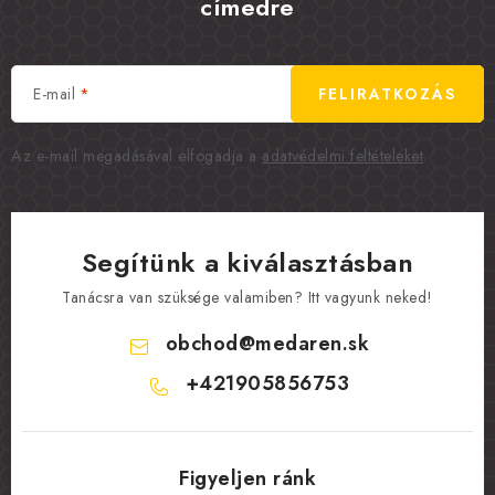
címedre
E-mail
FELIRATKOZÁS
Az e-mail megadásával elfogadja a
adatvédelmi feltételeket
.
Segítünk a kiválasztásban
Tanácsra van szüksége valamiben? Itt vagyunk neked!
obchod
@
medaren.sk
+421905856753