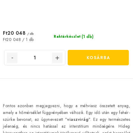
Ft20 048
/ db
(1 db)
Raktárkészlet
Egységár:
Ft20 048 / 1 db
KOSÁRBA
L
i
Fontos azonban megjegyezni, hogy a méhviasz összetett anyag,
s
amely a hőmérséklet függvényében változik. Egy idő után egy fehér-
t
szürke bevonat, az úgynevezett "
viaszvirág
". Ez egy természetes
a
jelenség, és nincs hatással az interstitium minőségére. Hideg