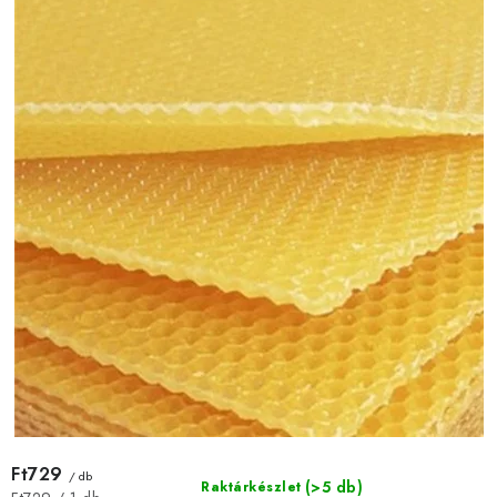
Ft729
/ db
(>5 db)
Raktárkészlet