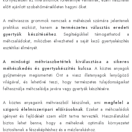
környezetben az interstitiumok törékennyé válhatnak, ezért használat
i
előtt ajánlott szobahőmérsékleten hagyni őket.
r
á
A méhviaszos grommok nemcsak a méhészek számára jelentenek
n
praktikus eszközt, hanem
a természetes választás eredeti
y
gyertyák készítéséhez
. Segítségükkel támogathatod a
í
méhcsaládokat, miközben élvezheted a saját kezű gyertyakészítés
t
esztétikai élményét.
á
s
A minőségi méhviaszbetétek kiválasztása a sikeres
méhészkedés és gyertyakészítés kulcsa
. A köztes anyagok
e
gyűjteménye megismerteti Önt a viasz illatanyagok lenyűgöző
l
világával, és lehetővé teszi, hogy természetes tulajdonságaikat
e
felhasználja méhcsaládja javára vagy gyertyák készítésére.
m
e
A köztes anyagaink méhviaszból készülnek, ami
megfelel a
i
szigorú élelmiszeripari előírásoknak
. Ezeket a méhcsaládok
igényeit és fejlődését szem előtt tartva tervezték. Használatukkal
biztos lehet benne, hogy a méheknek optimális környezetet
biztosítanak a fészeképítéshez és a mézlerakáshoz.