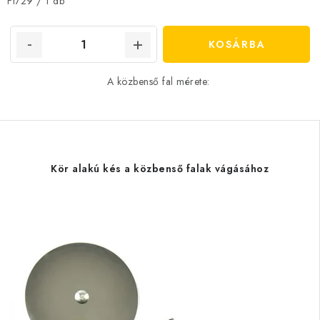
Egységár:
Ft729 / 1 db
KOSÁRBA
A közbenső fal mérete:
Kör alakú kés a közbenső falak vágásához