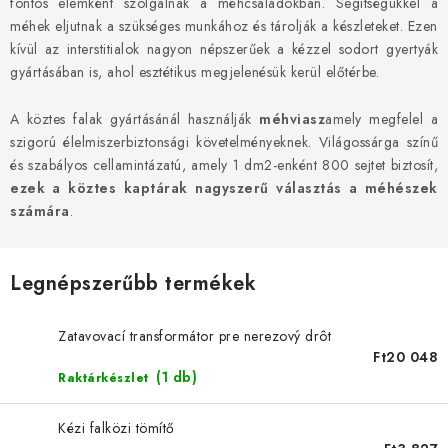
MÉZSÖR
fontos elemként szolgálnak a méhcsaládokban. Segítségükkel a
méhek eljutnak a szükséges munkához és tárolják a készleteket. Ezen
kívül az interstitialok nagyon népszerűek a kézzel sodort gyertyák
MÉZ AJÁNDÉKCSOMAGOK
gyártásában is, ahol esztétikus megjelenésük kerül előtérbe.
VIASZ TERMÉKEK
A köztes falak gyártásánál használják
méhviasz
amely megfelel a
szigorú élelmiszerbiztonsági követelményeknek. Világossárga színű
A MÉHÉSZETI TERMÉKEK KIEGÉSZÍTŐI
és szabályos cellamintázatú, amely 1 dm2-enként 800 sejtet biztosít,
ezek a köztes kaptárak nagyszerű választás a méhészek
MÉZES ÉDESSÉG
számára
.
MÉHÉSZETI SZOLGÁLTATÁSOK
Legnépszerűbb termékek
AJÁNDÉKUTALVÁNY
Zatavovací transformátor pre nerezový drôt
Ft20 048
MÉHÉSZETI KELLÉKEK
(1 db)
Raktárkészlet
IRODALOM - KÖNYVEK
Kézi falközi tömítő