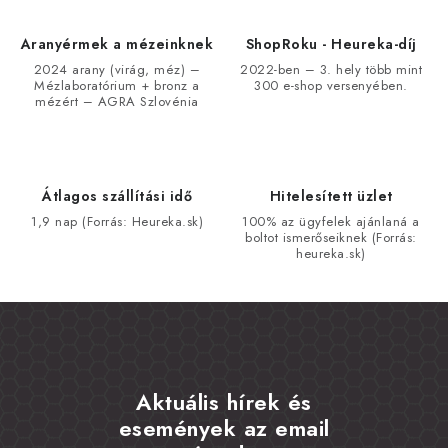
Aranyérmek a mézeinknek
ShopRoku - Heureka-díj
2024 arany (virág, méz) –
2022-ben – 3. hely több mint
Mézlaboratórium + bronz a
300 e-shop versenyében.
mézért – AGRA Szlovénia
Átlagos szállítási idő
Hitelesített üzlet
1,9 nap (Forrás: Heureka.sk)
100% az ügyfelek ajánlaná a
boltot ismerőseiknek (Forrás:
heureka.sk)
Aktuális hírek és
események az email