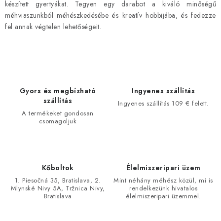
készített gyertyákat. Tegyen egy darabot a kiváló minőségű
méhviaszunkból méhészkedésébe és kreatív hobbijába, és fedezze
fel annak végtelen lehetőségeit.
Gyors és megbízható
Ingyenes szállítás
szállítás
Ingyenes szállítás 109 € felett.
A termékeket gondosan
csomagoljuk
Kőboltok
Élelmiszeripari üzem
1. Piesočná 35, Bratislava, 2.
Mint néhány méhész közül, mi is
Mlynské Nivy 5A, Tržnica Nivy,
rendelkezünk hivatalos
Bratislava
élelmiszeripari üzemmel.