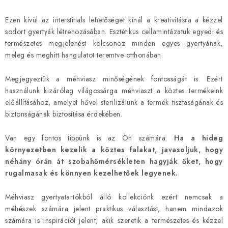
Ezen kívül az interstitials lehetőséget kínál a kreativitásra a kézzel
sodort gyertyák létrehozásában. Esztétikus cellamintázatuk egyedi és
természetes megjelenést kölcsönöz minden egyes gyertyának,
meleg és meghitt hangulatot teremtve otthonában.
Megjegyeztük a méhviasz minőségének fontosságát is. Ezért
használunk kizárólag világossárga méhviaszt a köztes termékeink
előállításához, amelyet hővel sterilizálunk a termék tisztaságának és
biztonságának biztosítása érdekében.
Van egy fontos tippünk is az Ön számára:
Ha a hideg
környezetben kezelik a köztes falakat, javasoljuk, hogy
néhány órán át szobahőmérsékleten hagyják őket, hogy
rugalmasak és könnyen kezelhetőek legyenek.
Méhviasz gyertyatartókból álló kollekciónk ezért nemcsak a
méhészek számára jelent praktikus választást, hanem mindazok
számára is inspirációt jelent, akik szeretik a természetes és kézzel