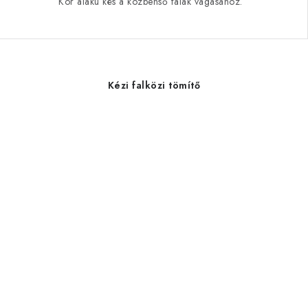
Kör alakú kés a közbenső falak vágásához.
Kézi falközi tömítő