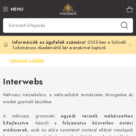
Ugrás
a
fő
tartalomhoz
SZLOVÁK MÉZ
MANUKA MÉZ
2025-ben a Szlovák
Tudományos Akadémiától két aranyérmet kaptunk.
MÉHPEMPŐ
Méhészeti kellékek
PROPOLISZ
Interwebs
KIRÁLYI ZSELÉ
Méhviasz mézeskalács: a méhcsaládok természetes támogatása és
eredeti gyertyák készítése.
MÉHMÉREG
A méhviasz grommets
egyedi termék méhészethez
MÉZES KOZMETIKUMOK
kifejlesztve
. Készült a
folyamatos közvetlen öntési
módszerek
, ezek az előre nyomtatott mintával ellátott viaszlapok