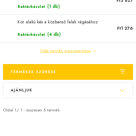
Ft3 827
JELENLEGI KEDVEZMÉNYEK
(1 db)
Raktárkészlet
Kör alakú kés a közbenső falak vágásához
HÍREK
Ft1 276
(4 db)
Raktárkészlet
CSOKOLÁDÉ
Több termék megjelenítése
ÉTREND-KIEGÉSZÍTŐK
Kőboltos üzlet
A történetünk
Cikkek
Írtak rólunk
TERMÉKEK SZŰRÉSE
Kapcsolatok
Szállítás és fizetés
Gyakori kérdések FAQ
T
T
Fotogaléria
Általános üzleti feltételek
Adatvédelem
AJÁNLJUK
e
e
Visszaküldés, csere és reklamációkezelés
Nagykereskedelem
r
r
m
m
Oldal
1
/
1
- összesen
5
termék
é
é
k
k