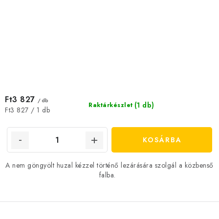
Ft3 827
/ db
(1 db)
Raktárkészlet
Egységár:
Ft3 827 / 1 db
KOSÁRBA
A nem göngyölt huzal kézzel történő lezárására szolgál a közbenső
falba.