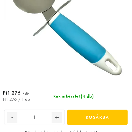
Ft1 276
/ db
(4 db)
Raktárkészlet
Egységár:
Ft1 276 / 1 db
KOSÁRBA