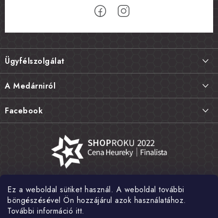
L
á
Ügyfélszolgálat
b
l
Szállítás és fizetés
A Medárniról
é
Termékek visszaküldése, csere és reklamációk
c
Kapcsolat
Facebook
Gyakori kérdések FAQ
A mi történetünk
Értékelés
Kőboltjaink
Általános szerződési feltételek
Cikkek
Adatvédelem
Írtak rólunk
Ez a weboldal sütiket használ. A weboldal további
Nagykereskedelem
Fotógaléria
böngészésével Ön hozzájárul azok használatához.
További információ itt.
Hírek