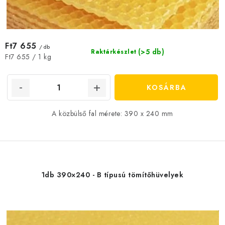
Ft7 655
/ db
(>5 db)
Raktárkészlet
Egységár:
Ft7 655 / 1 kg
KOSÁRBA
A közbülső fal mérete: 390 x 240 mm
1db 390×240 - B típusú tömítőhüvelyek