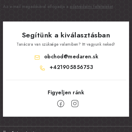
Az e-mail megadásával elfogadja a
adatvédelmi feltételeket
.
Segítünk a kiválasztásban
Tanácsra van szüksége valamiben? Itt vagyunk neked!
obchod
@
medaren.sk
+421905856753
L
á