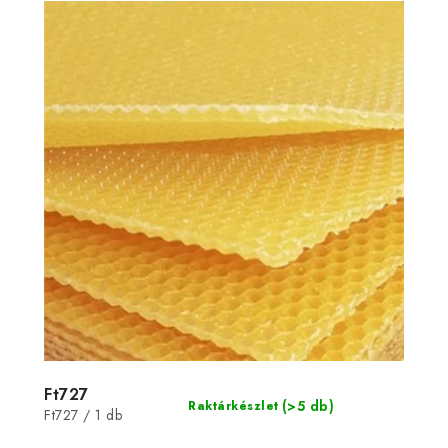
Ft727
(>5 db)
Raktárkészlet
Egységár:
Ft727 / 1 db