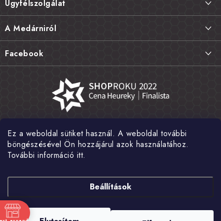
Ügyfélszolgálat
b
l
Szállítás és fizetés
A Medárniról
é
Termékek visszaküldése, csere és reklamációk
c
Kapcsolat
Facebook
Gyakori kérdések FAQ
A mi történetünk
Értékelés
Kőboltjaink
Általános szerződési feltételek
Cikkek
Adatvédelem
Írtak rólunk
Ez a weboldal sütiket használ. A weboldal további
Nagykereskedelem
Fotógaléria
böngészésével Ön hozzájárul azok használatához.
További információ itt.
Hírek
Shoptet Pay
Beállítások
Copyright 2026
MEDÁREŇ
. Minden jog fenntartva.
Süti beállítások
text_expand