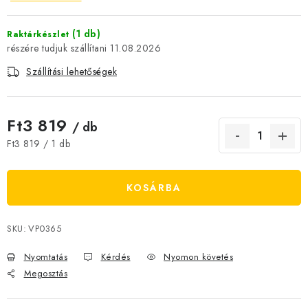
JELENLEGI KEDVEZMÉNYEK
(1 db)
Raktárkészlet
11.08.2026
HÍREK
Szállítási lehetőségek
CSOKOLÁDÉ
Ft3 819
ÉTREND-KIEGÉSZÍTŐK
/ db
Egységár:
Ft3 819 / 1 db
Kőboltos üzlet
A történetünk
Cikkek
Írtak rólunk
Kapcsolatok
Szállítás és fizetés
Gyakori kérdések FAQ
KOSÁRBA
Fotogaléria
Általános üzleti feltételek
Adatvédelem
Visszaküldés, csere és reklamációkezelés
Nagykereskedelem
SKU:
VP0365
Nyomtatás
Kérdés
Nyomon követés
Megosztás