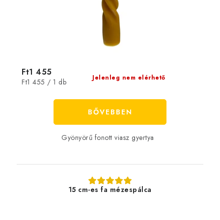
Ft1 455
Jelenleg nem elérhető
Egységár:
Ft1 455 / 1 db
BŐVEBBEN
Gyönyörű fonott viasz gyertya
15 cm-es fa mézespálca