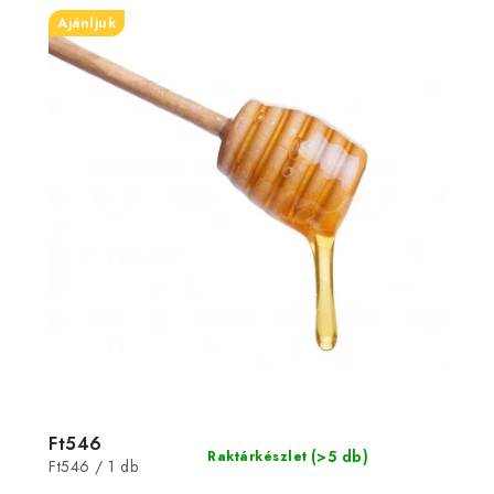
Ajánljuk
Ft546
(>5 db)
Raktárkészlet
Egységár:
Ft546 / 1 db