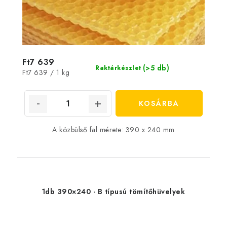
Ft7 639
(>5 db)
Raktárkészlet
Egységár:
Ft7 639 / 1 kg
KOSÁRBA
A közbülső fal mérete: 390 x 240 mm
1db 390×240 - B típusú tömítőhüvelyek