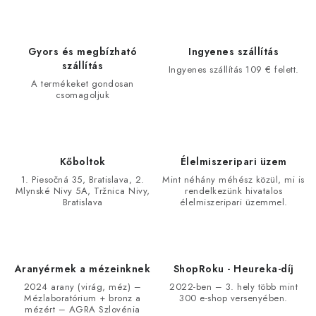
Gyors és megbízható
Ingyenes szállítás
szállítás
Ingyenes szállítás 109 € felett.
A termékeket gondosan
csomagoljuk
Kőboltok
Élelmiszeripari üzem
1. Piesočná 35, Bratislava, 2.
Mint néhány méhész közül, mi is
Mlynské Nivy 5A, Tržnica Nivy,
rendelkezünk hivatalos
Bratislava
élelmiszeripari üzemmel.
Aranyérmek a mézeinknek
ShopRoku - Heureka-díj
2024 arany (virág, méz) –
2022-ben – 3. hely több mint
Mézlaboratórium + bronz a
300 e-shop versenyében.
mézért – AGRA Szlovénia