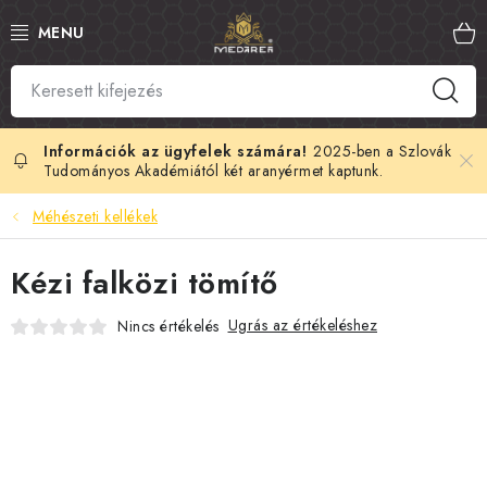
Ugrás
a
fő
tartalomhoz
SZLOVÁK MÉZ
MANUKA MÉZ
2025-ben a Szlovák
Tudományos Akadémiától két aranyérmet kaptunk.
MÉHPEMPŐ
Méhészeti kellékek
PROPOLISZ
Kézi falközi tömítő
KIRÁLYI ZSELÉ
Ugrás az értékeléshez
Nincs értékelés
MÉHMÉREG
MÉZES KOZMETIKUMOK