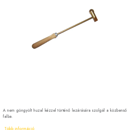
MÉZSÖR
MÉZ AJÁNDÉKCSOMAGOK
VIASZ TERMÉKEK
A MÉHÉSZETI TERMÉKEK KIEGÉSZÍTŐI
MÉZES ÉDESSÉG
MÉHÉSZETI SZOLGÁLTATÁSOK
AJÁNDÉKUTALVÁNY
MÉHÉSZETI KELLÉKEK
A nem göngyölt huzal kézzel történő lezárására szolgál a közbenső
falba.
IRODALOM - KÖNYVEK
Több információ