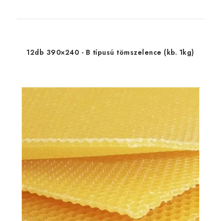
12db 390×240 - B típusú tömszelence (kb. 1kg)