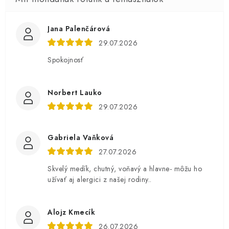
Jana Palenčárová
29.07.2026
Spokojnosť
Norbert Lauko
29.07.2026
Gabriela Vaňková
27.07.2026
Skvelý medík, chutný, voňavý a hlavne- môžu ho
užívať aj alergici z našej rodiny..
Alojz Kmecík
26.07.2026