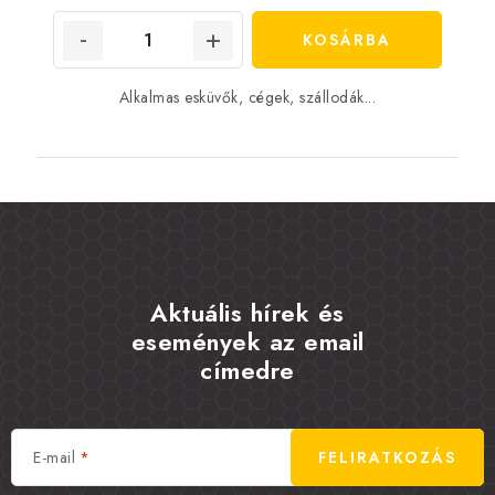
KOSÁRBA
Alkalmas esküvők, cégek, szállodák...
Aktuális hírek és
események az email
címedre
E-mail
FELIRATKOZÁS