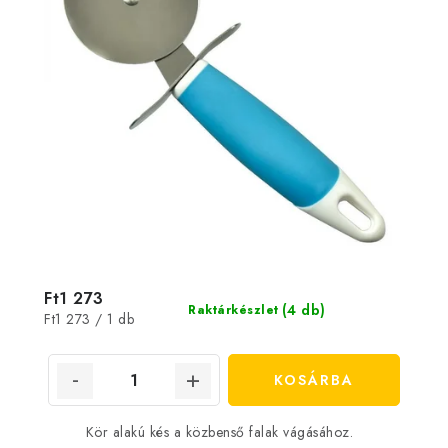
Ft1 273
(4 db)
Raktárkészlet
Egységár:
Ft1 273 / 1 db
KOSÁRBA
Kör alakú kés a közbenső falak vágásához.