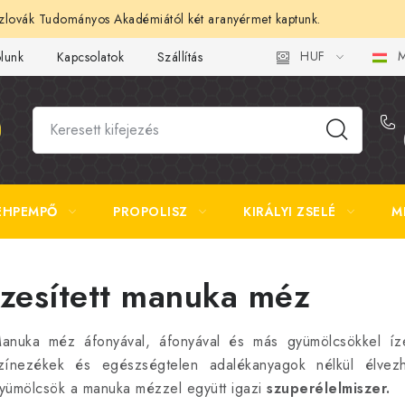
lovák Tudományos Akadémiától két aranyérmet kaptunk.
HUF
M
ólunk
Kapcsolatok
Szállítás és fizetés
Gyakori kérdések 
ÉHPEMPŐ
PROPOLISZ
KIRÁLYI ZSELÉ
M
Ízesített manuka méz
anuka méz áfonyával, áfonyával és más gyümölcsökkel íz
zínezékek és egészségtelen adalékanyagok nélkül élvez
yümölcsök a manuka mézzel együtt igazi
szuperélelmiszer.