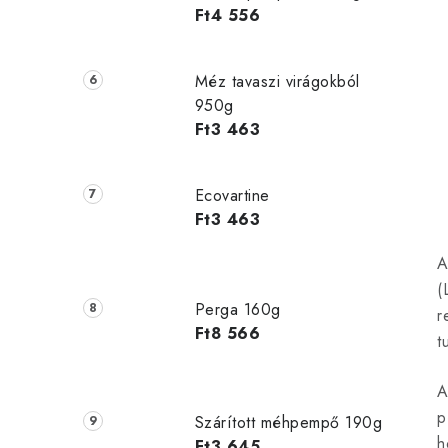
Ft4 556
Méz tavaszi virágokból
950g
Ft3 463
Ecovartine
Ft3 463
i
A
(
t
Perga 160g
r
Ft8 566
t
i
A
r
p
Szárított méhpempő 190g
h
Ft3 645