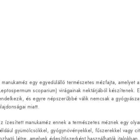
a
e
KO
KOSÁRBA
Antioxidáns
Számos egészségügyi előnye van
kellemes ízzel.
L
 manukaméz egy egyedülálló természetes mézfajta, amelyet 
s
Leptospermum scoparium) virágainak nektárjából készítenek. Ez
endelkezik, és egyre népszerűbbé válik nemcsak a gyógyásza
a
ulajdonságai miatt.
z ízesített manukaméz ennek a természetes méznek egy olyan
éldául gyümölcsökkel, gyógynövényekkel, fűszerekkel vagy citr
ozható létre, amelyek édesítőszerként használhatók italokba