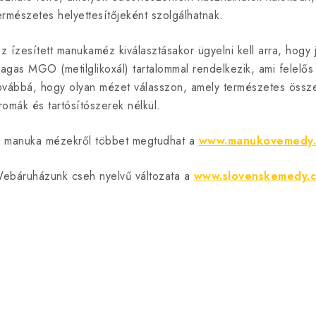
á
ermészetes helyettesítőjeként szolgálhatnak.
n
y
z ízesített manukaméz kiválasztásakor ügyelni kell arra, hog
agas MGO (metilglikoxál) tartalommal rendelkezik, ami felelős a
ovábbá, hogy olyan mézet válasszon, amely természetes össze
romák és tartósítószerek nélkül.
á
s
 manuka mézekről többet megtudhat a
www.manukovemedy.
e
ebáruházunk cseh nyelvű változata a
www.slovenskemedy.c
e
m
e