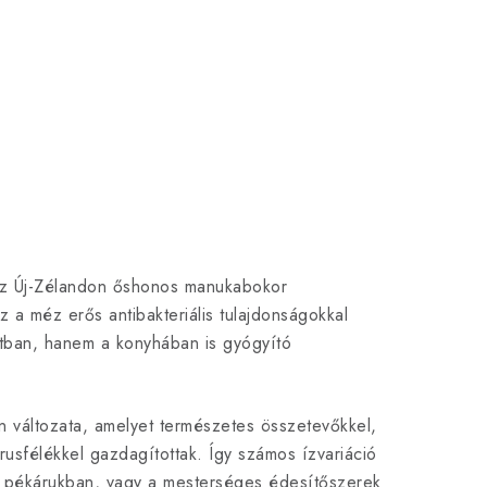
KOSÁRBA
SÁRBA
Gyulladáscsökkentő és antioxidáns
hatások
az Új-Zélandon őshonos manukabokor
 a méz erős antibakteriális tulajdonságokkal
tban, hanem a konyhában is gyógyító
 változata, amelyet természetes összetevőkkel,
usfélékkel gazdagítottak. Így számos ízvariáció
n, pékárukban, vagy a mesterséges édesítőszerek