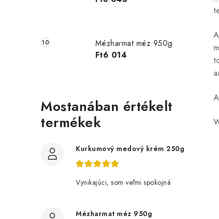
t
A
Mézharmat méz 950g
í
m
Ft6 014
t
t
a
A
Mostanában értékelt
termékek
W
l
Kurkumový medový krém 250g
Vynikajúci, som veľmi spokojná
i
Mézharmat méz 950g