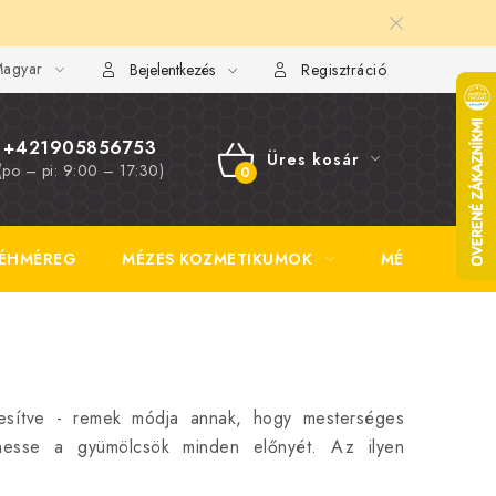
agyar
FAQ
Fotogaléria
Általános üzleti feltételek
Adatvédelem
Bejelentkezés
Regisztráció
+421905856753
Üres kosár
(po – pi: 9:00 – 17:30)
KOSÁR
ÉHMÉREG
MÉZES KOZMETIKUMOK
MÉZSÖR
esítve - remek módja annak, hogy mesterséges
hesse a gyümölcsök minden előnyét. Az ilyen