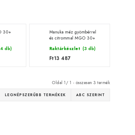
O 30+
Manuka méz gyömbérrel
és citrommal MGO 30+
(350g)
(4 db)
Raktárkészlet
(3 db)
Ft13 487
Oldal
1
/
1
- összesen
3
termék
LEGNÉPSZERŰBB TERMÉKEK
ABC SZERINT
 150+
Manuka méz gyömbérrel és