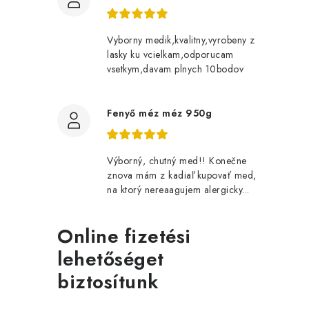
Vyborny medik,kvalitny,vyrobeny z
lasky ku vcielkam,odporucam
vsetkym,davam plnych 10bodov
Fenyő méz méz 950g
Výborný, chutný med!! Konečne
znova mám z kadiaľ kupovať med,
na ktorý nereaagujem alergicky...
Online fizetési
lehetőséget
biztosítunk