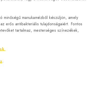
y jó minőségű manukamézből készüljön, amely
z erős antibakteriális tulajdonságaiért. Fontos
tevőket tartalmaz, mesterséges színezékek,
sk
.
z
.