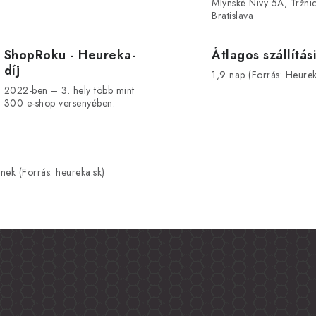
Mlynské Nivy 5A, Tržnic
Bratislava
ShopRoku - Heureka-
Átlagos szállítási
díj
1,9 nap (Forrás: Heurek
2022-ben – 3. hely több mint
300 e-shop versenyében.
nek (Forrás: heureka.sk)