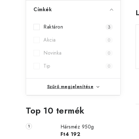
l
Címkék
s
Raktáron
3
ó
Akcia
p
0
a
Novinka
0
n
Tip
0
e
Szűrő megjelenítése
l
Top 10 termék
Hársméz 950g
Ft4 192