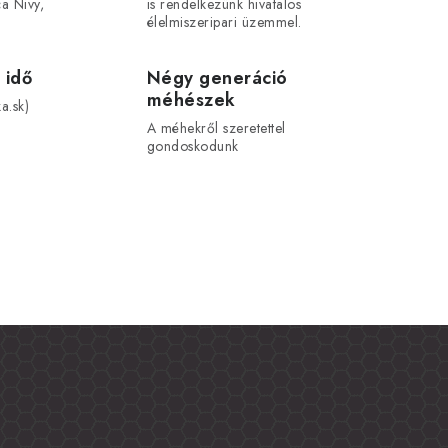
a Nivy,
is rendelkezünk hivatalos
élelmiszeripari üzemmel.
 idő
Négy generáció
méhészek
a.sk)
A méhekről szeretettel
gondoskodunk