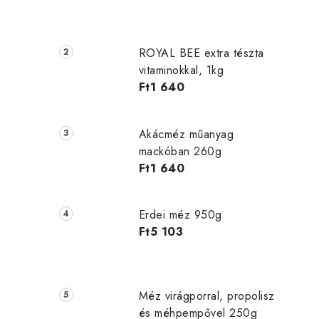
ROYAL BEE extra tészta
vitaminokkal, 1kg
Ft1 640
Akácméz műanyag
mackóban 260g
l
Ft1 640
i
Erdei méz 950g
Ft5 103
t
j
Méz virágporral, propolisz
és méhpempővel 250g