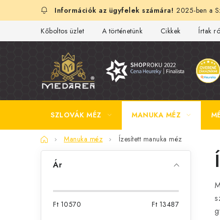
Ugrás
2025-ben a Sz
a
fő
Kőboltos üzlet
A történetünk
Cikkek
Írtak r
tartalomhoz
SZLOVÁK MÉZ
MANUKA MÉZ
M
Kezdőlap
Manuka méz
Ízesített manuka méz
O
Ár
l
M
d
s
Ft
10570
Ft
13487
a
g