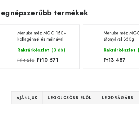
Legnépszerűbb termékek
Manuka méz MGO 150+
Manuka méz MG
kollagénnel és málnával
áfonyával 350g
130g
Raktárkészlet
(3 db)
Raktárkészlet
Ft10 571
Ft13 487
Ft14 216
T
AJÁNLJUK
LEGOLCSÓBB ELÖL
LEGDRÁGÁBB
e
T
r
e
m
Manuka méz MGO 30+
Manuka méz MGO