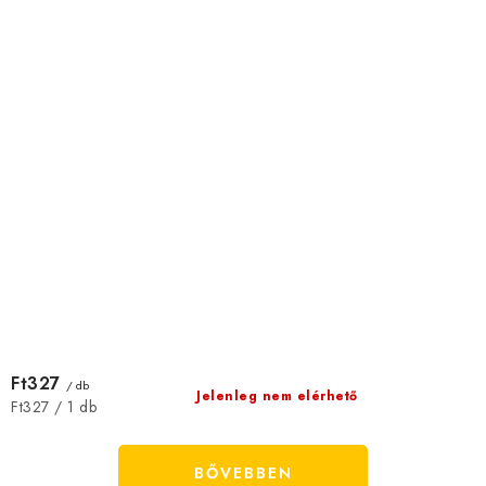
Ft327
/ db
Jelenleg nem elérhető
Egységár:
Ft327 / 1 db
BŐVEBBEN