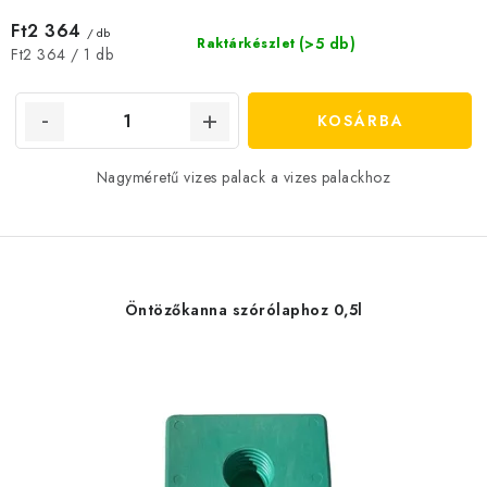
Ft2 364
/ db
(>5 db)
Raktárkészlet
Egységár:
Ft2 364 / 1 db
KOSÁRBA
Nagyméretű vizes palack a vizes palackhoz
Öntözőkanna szórólaphoz 0,5l