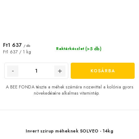
Ft1 637
/ db
(>5 db)
Raktárkészlet
Egységár:
Ft1 637 / 1 kg
KOSÁRBA
A BEE FONDA tészta a méhek számára nozevittal a kolónia gyors
növekedésére alkalmas vitamintáp.
Invert szirup méheknek SOLVEO - 14kg