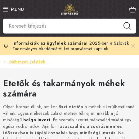
Ugrás
a
fő
tartalomhoz
SZLOVÁK MÉZ
MANUKA MÉZ
2025-ben a Szlovák
Tudományos Akadémiától két aranyérmet kaptunk.
MÉHPEMPŐ
Méhészeti kellékek
PROPOLISZ
Etetők és takarmányok méhek
számára
KIRÁLYI ZSELÉ
Olyan korban élünk, amikor
őszi etetés
a méhek elkerülhetetlenné
MÉHMÉREG
válnak. Egyes méhészek cukrot etetnek télire, mi inkább a jó
minőségű
belga invert
. Én személy szerint méhcsaládonként egy
MÉZES KOZMETIKUMOK
egész vödröt adok. Ajánlott
tavasszal és a sodrásmentes
időszakban is táplálkoznak
és hogy
minőségi utazás
. Ne