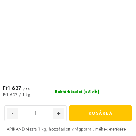
Ft1 637
/ db
(>5 db)
Raktárkészlet
Egységár:
Ft1 637 / 1 kg
KOSÁRBA
APIKAND tészta 1 kg, hozzáadott virágporral, méhek etetésére.