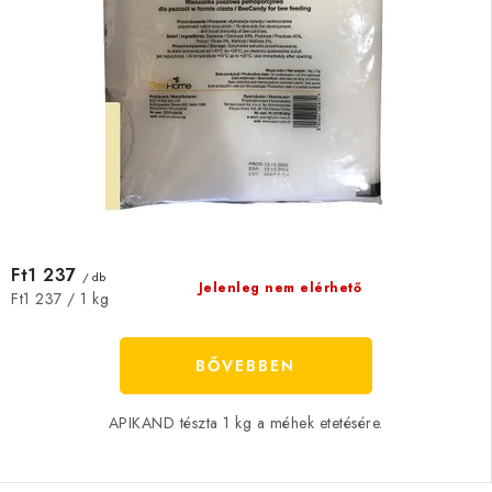
Ft1 237
/ db
Jelenleg nem elérhető
Egységár:
Ft1 237 / 1 kg
BŐVEBBEN
APIKAND tészta 1 kg a méhek etetésére.