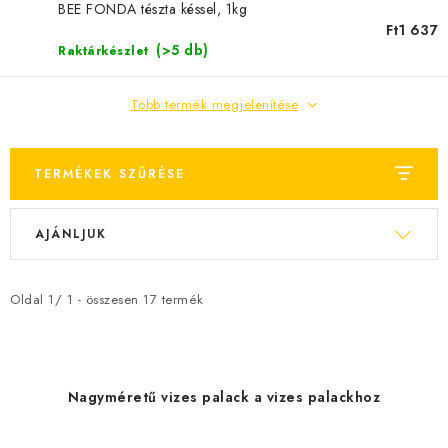
BEE FONDA tészta késsel, 1kg
JELENLEGI KEDVEZMÉNYEK
Ft1 637
(>5 db)
Raktárkészlet
HÍREK
Több termék megjelenítése
CSOKOLÁDÉ
TERMÉKEK SZŰRÉSE
ÉTREND-KIEGÉSZÍTŐK
T
T
Kőboltos üzlet
A történetünk
Cikkek
Írtak rólunk
AJÁNLJUK
e
e
Kapcsolatok
Szállítás és fizetés
Gyakori kérdések FAQ
r
r
Fotogaléria
Általános üzleti feltételek
Adatvédelem
m
m
Oldal
1
/
1
- összesen
17
termék
é
é
Visszaküldés, csere és reklamációkezelés
Nagykereskedelem
k
k
e
e
Nagyméretű vizes palack a vizes palackhoz
k
k
l
r