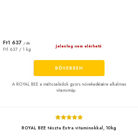
Ft1 637
/ db
Jelenleg nem elérhető
Egységár:
Ft1 637 / 1 kg
BŐVEBBEN
A ROYAL BEE a méhcsaládok gyors növekedésére alkalmas
vitamintáp.
ROYAL BEE tészta Extra vitaminokkal, 10kg