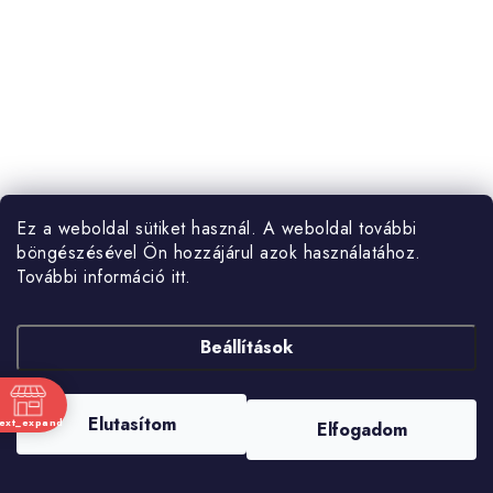
Ez a weboldal sütiket használ. A weboldal további
böngészésével Ön hozzájárul azok használatához.
További információ itt.
Beállítások
Elutasítom
text_expand
Elfogadom
Ft4 729
/ db
(5 db)
nk
Raktárkészlet
Egységár:
Ft4 729 / 1 kg
t