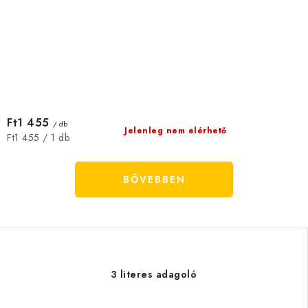
Ft1 455
/ db
Jelenleg nem elérhető
Egységár:
Ft1 455 / 1 db
BŐVEBBEN
3 literes adagoló