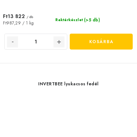
Ft13 822
/ db
(>5 db)
Raktárkészlet
Egységár:
Ft987,29 / 1 kg
KOSÁRBA
INVERTBEE lyukacsos fedél