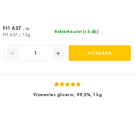
Ft1 637
/ db
(>5 db)
Raktárkészlet
Egységár:
Ft1 637 / 1 kg
KOSÁRBA
Vízmentes glicerin, 99,5%, 1 kg