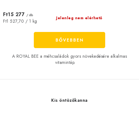
Ft15 277
/ db
Jelenleg nem elérhető
Egységár:
Ft1 527,70 / 1 kg
BŐVEBBEN
A ROYAL BEE a méhcsaládok gyors növekedésére alkalmas
vitamintáp.
Kis öntözőkanna