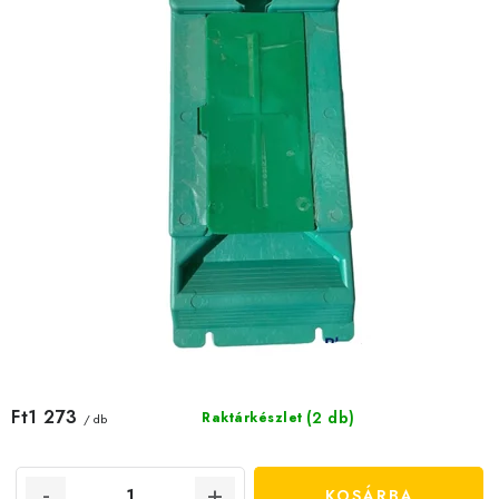
Ft1 273
(2 db)
Raktárkészlet
/ db
KOSÁRBA