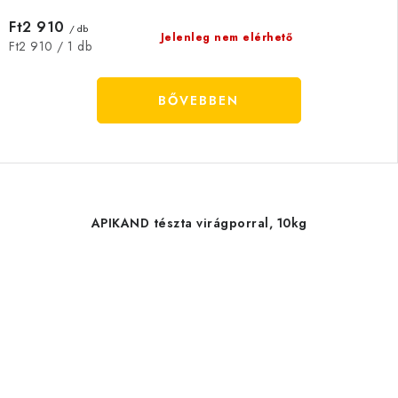
Ft2 910
/ db
Jelenleg nem elérhető
Egységár:
Ft2 910 / 1 db
BŐVEBBEN
APIKAND tészta virágporral, 10kg