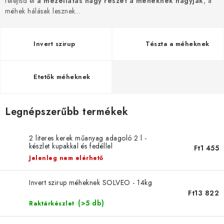
felejtsd el
MÉZSÖR
a mézellátás nagy részét a méheknek hagyják
, a
méhek hálásak lesznek...
MÉZ AJÁNDÉKCSOMAGOK
Invert szirup
Tészta a méheknek
VIASZ TERMÉKEK
Etetők méheknek
A MÉHÉSZETI TERMÉKEK KIEGÉSZÍTŐI
MÉZES ÉDESSÉG
Legnépszerűbb termékek
MÉHÉSZETI SZOLGÁLTATÁSOK
2 literes kerek műanyag adagoló 2 l -
készlet kupakkal és fedéllel
Ft1 455
AJÁNDÉKUTALVÁNY
Jelenleg nem elérhető
MÉHÉSZETI KELLÉKEK
Invert szirup méheknek SOLVEO - 14kg
Ft13 822
(>5 db)
Raktárkészlet
IRODALOM - KÖNYVEK