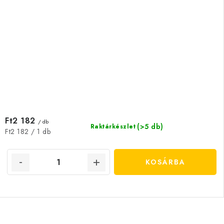
Ft2 182
/ db
(>5 db)
Raktárkészlet
Egységár:
Ft2 182 / 1 db
KOSÁRBA