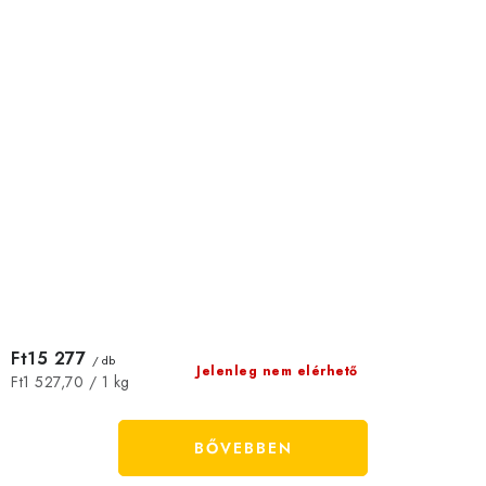
Ft15 277
/ db
Jelenleg nem elérhető
Egységár:
Ft1 527,70 / 1 kg
BŐVEBBEN