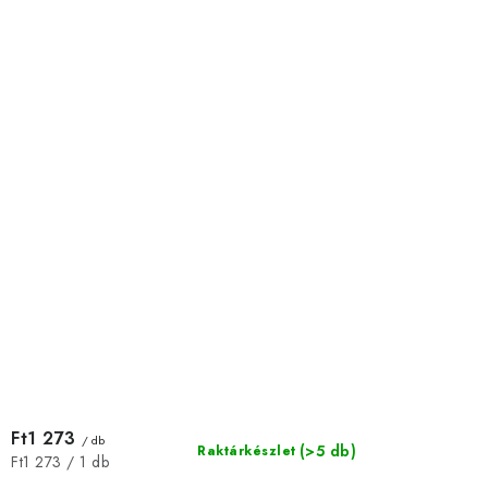
Ft1 273
/ db
(>5 db)
Raktárkészlet
Egységár:
Ft1 273 / 1 db