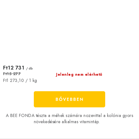
Ft12 731
/ db
Ft15 277
Jelenleg nem elérhető
Egységár:
Ft1 273,10 / 1 kg
BŐVEBBEN
A BEE FONDA tészta a méhek számára nozevittal a kolónia gyors
növekedésére alkalmas vitamintáp.