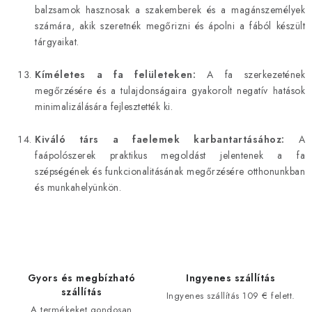
balzsamok hasznosak a szakemberek és a magánszemélyek
számára, akik szeretnék megőrizni és ápolni a fából készült
tárgyaikat.
Kíméletes a fa felületeken:
A fa szerkezetének
megőrzésére és a tulajdonságaira gyakorolt negatív hatások
minimalizálására fejlesztették ki.
Kiváló társ a faelemek karbantartásához:
A
faápolószerek praktikus megoldást jelentenek a fa
szépségének és funkcionalitásának megőrzésére otthonunkban
és munkahelyünkön.
Gyors és megbízható
Ingyenes szállítás
szállítás
Ingyenes szállítás 109 € felett.
A termékeket gondosan