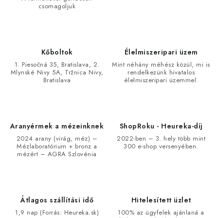
csomagoljuk
Kőboltok
Élelmiszeripari üzem
1. Piesočná 35, Bratislava, 2.
Mint néhány méhész közül, mi is
Mlynské Nivy 5A, Tržnica Nivy,
rendelkezünk hivatalos
Bratislava
élelmiszeripari üzemmel.
Aranyérmek a mézeinknek
ShopRoku - Heureka-díj
2024 arany (virág, méz) –
2022-ben – 3. hely több mint
Mézlaboratórium + bronz a
300 e-shop versenyében.
mézért – AGRA Szlovénia
Átlagos szállítási idő
Hitelesített üzlet
1,9 nap (Forrás: Heureka.sk)
100% az ügyfelek ajánlaná a