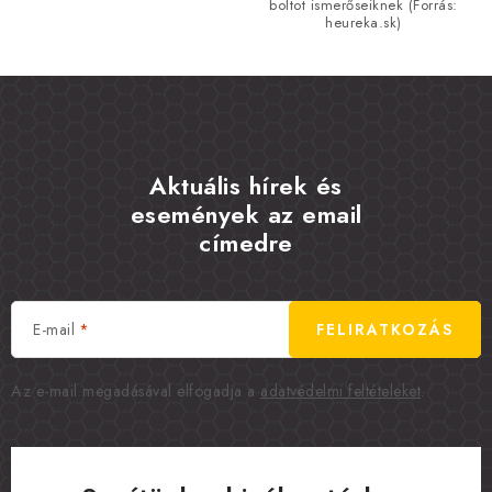
boltot ismerőseiknek (Forrás:
heureka.sk)
Aktuális hírek és
események az email
címedre
E-mail
FELIRATKOZÁS
Az e-mail megadásával elfogadja a
adatvédelmi feltételeket
.