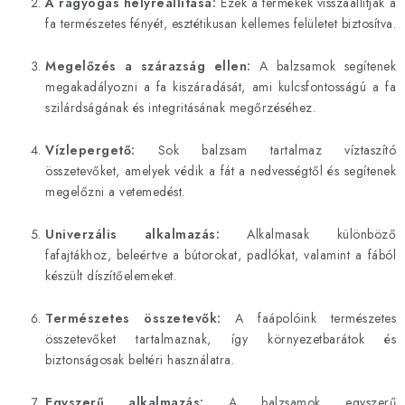
i
A ragyogás helyreállítása:
Ezek a termékek visszaállítják a
fa természetes fényét, esztétikusan kellemes felületet biztosítva.
r
á
Megelőzés a szárazság ellen:
A balzsamok segítenek
n
megakadályozni a fa kiszáradását, ami kulcsfontosságú a fa
y
szilárdságának és integritásának megőrzéséhez.
í
t
Vízlepergető:
Sok balzsam tartalmaz víztaszító
á
összetevőket, amelyek védik a fát a nedvességtől és segítenek
s
megelőzni a vetemedést.
e
Univerzális alkalmazás:
Alkalmasak különböző
l
fafajtákhoz, beleértve a bútorokat, padlókat, valamint a fából
e
készült díszítőelemeket.
m
e
Természetes összetevők:
A faápolóink természetes
i
összetevőket tartalmaznak, így környezetbarátok és
biztonságosak beltéri használatra.
Egyszerű alkalmazás:
A balzsamok egyszerű