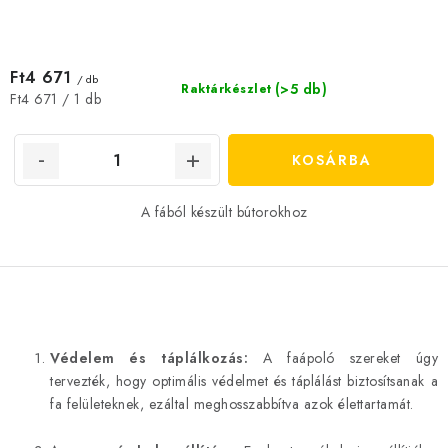
Ft4 671
/ db
(>5 db)
Raktárkészlet
Egységár:
Ft4 671 / 1 db
KOSÁRBA
A fából készült bútorokhoz
L
i
Védelem és táplálkozás:
A faápoló szereket úgy
s
tervezték, hogy optimális védelmet és táplálást biztosítsanak a
t
fa felületeknek, ezáltal meghosszabbítva azok élettartamát.
a