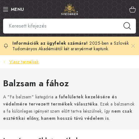
Ugrás
a
fő
tartalomhoz
SZLOVÁK MÉZ
MANUKA MÉZ
2025-ben a Szlovák
Tudományos Akadémiától két aranyérmet kaptunk.
MÉHPEMPŐ
Viasz termékek
PROPOLISZ
Balzsam a fához
KIRÁLYI ZSELÉ
A "Fa balzsam" kategória
a fafelületek kezelésére és
védelmére tervezett termékek választéka
. Ezek a balzsamok
MÉHMÉREG
a fa különleges igényeit szem előtt tartva készülnek, így
nem csak
esztétikai előny, hanem hosszú távú védelem is
.
MÉZES KOZMETIKUMOK