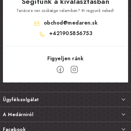
Segítünk a kiválasztásban
Tanácsra van szüksége valamiben? Itt vagyunk neked!
obchod
@
medaren.sk
+421905856753
L
á
Ügyfélszolgálat
b
l
Szállítás és fizetés
A Medárniról
é
Termékek visszaküldése, csere és reklamációk
c
Kapcsolat
Facebook