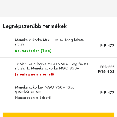
MÉZSÖR
MÉZ AJÁNDÉKCSOMAGOK
Legnépszerűbb termékek
VIASZ TERMÉKEK
Manuka cukorka MGO 950+ 135g fekete
A MÉHÉSZETI TERMÉKEK KIEGÉSZÍTŐI
ribizli
Ft9 477
(1 db)
Raktárkészlet
MÉZES ÉDESSÉG
1x Manuka cukorka MGO 950+ 135g fekete
Ft18 225
MÉHÉSZETI SZOLGÁLTATÁSOK
ribizli, 1x Manuka cukorka MGO 950+
Ft16 403
135g gyömbér citrom, 1x Manuka cukorka
Jelenleg nem elérhető
MGO 950+ 135g gyömbér citrom
AJÁNDÉKUTALVÁNY
Manuka cukorkák MGO 950+ 135g
gyömbér citrom
Ft9 477
MÉHÉSZETI KELLÉKEK
Hamarosan elérhető
IRODALOM - KÖNYVEK