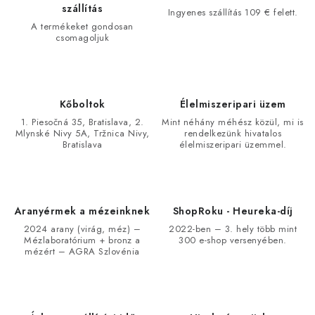
szállítás
Ingyenes szállítás 109 € felett.
A termékeket gondosan
csomagoljuk
Kőboltok
Élelmiszeripari üzem
1. Piesočná 35, Bratislava, 2.
Mint néhány méhész közül, mi is
Mlynské Nivy 5A, Tržnica Nivy,
rendelkezünk hivatalos
Bratislava
élelmiszeripari üzemmel.
Aranyérmek a mézeinknek
ShopRoku - Heureka-díj
2024 arany (virág, méz) –
2022-ben – 3. hely több mint
Mézlaboratórium + bronz a
300 e-shop versenyében.
mézért – AGRA Szlovénia