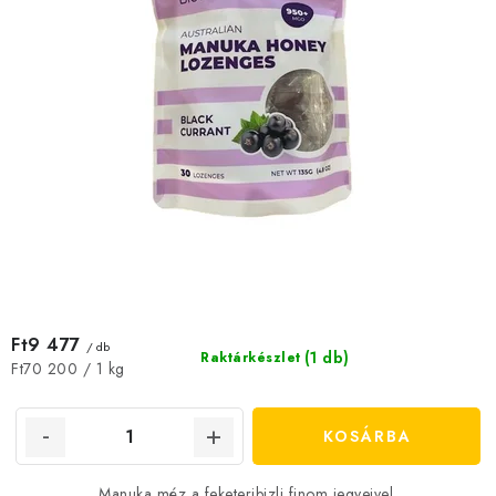
s
e
Ft9 477
/ db
(1 db)
Raktárkészlet
Egységár:
Ft70 200 / 1 kg
KOSÁRBA
Manuka méz a feketeribizli finom jegyeivel.