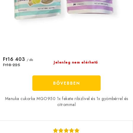
Ft16 403
/ db
Jelenleg nem elérhető
Ft18 225
BŐVEBBEN
Manuka cukorka MGO950 1x fekete ribizlivel és 1x gyömbérrel és
citrommal