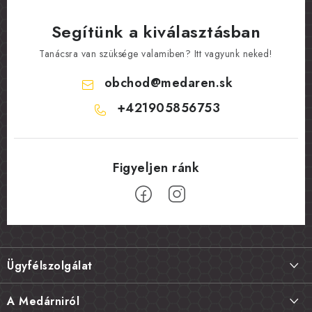
Segítünk a kiválasztásban
Tanácsra van szüksége valamiben? Itt vagyunk neked!
obchod
@
medaren.sk
+421905856753
L
á
Ügyfélszolgálat
b
l
Szállítás és fizetés
A Medárniról
é