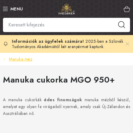
Ugrás
a
fő
tartalomhoz
SZLOVÁK MÉZ
MANUKA MÉZ
2025-ben a Szlovák
Tudományos Akadémiától két aranyérmet kaptunk.
MÉHPEMPŐ
Manuka méz
PROPOLISZ
Manuka cukorka MGO 950+
KIRÁLYI ZSELÉ
A manuka cukorkák
édes finomságok
manuka mézből készül,
MÉHMÉREG
amelyet egy olyan fa virágaiból nyernek, amely csak Új-Zélandon és
Ausztráliában nő.
MÉZES KOZMETIKUMOK