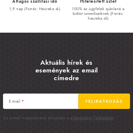
Átlagos szállítási idő
Hitelesített üzlet
1,9 nap (Forrás: Heureka.sk)
100% az ügyfelek ajánlaná a
boltot ismerőseiknek (Forrás:
heureka.sk)
Aktuális hírek és
események az email
címedre
E-mail
FELIRATKOZÁS
Az e-mail megadásával elfogadja a
adatvédelmi feltételeket
.