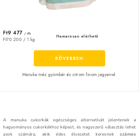
Ft9 477
/ db
Hamarosan elérhető
Egységár:
Ft70 200 / 1 kg
BŐVEBBEN
Manuka méz gyömbér és citrom finom jegyeivel.
L
i
A manuka cukorkák egészséges alternatívát jelentenek a
s
hagyományos cukorkákhoz képest, és nagyszerű választás lehet
t
azok számára, akik édes élvezetet keresnek
számos