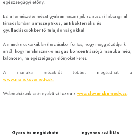
a
egészségügyi előny
.
i
Ezt a természetes mézet gyakran használják az ausztrál aboriginal
r
társadalomban
antiszeptikus, antibakteriális és
á
gyulladáscsökkentő tulajdonságokkal
.
n
y
A manuka cukorkák kiválasztásakor fontos, hogy meggyőződjünk
í
arról, hogy tartalmaznak-e
magas koncentrációjú manuka méz
,
t
különösen, ha egészségügyi előnyöket keres.
á
s
A manuka mézekről többet megtudhat a
www.manukovemedy.sk
.
e
l
Webáruházunk cseh nyelvű változata a
www.slovenskemedy.cz
.
e
m
e
i
Gyors és megbízható
Ingyenes szállítás