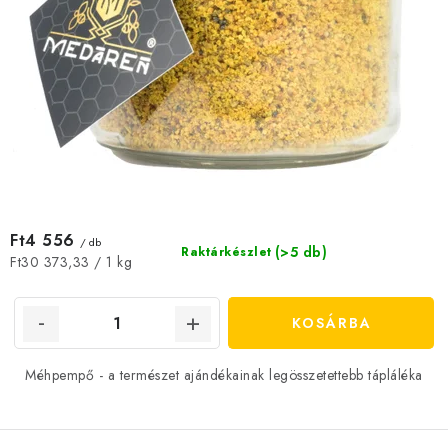
Ft4 556
/ db
(>5 db)
Raktárkészlet
Egységár:
Ft30 373,33 / 1 kg
KOSÁRBA
Méhpempő - a természet ajándékainak legösszetettebb tápláléka