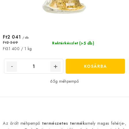
Ft2 041
/ db
Ft2 369
(>5 db)
Raktárkészlet
Egységár:
Ft31 400 / 1 kg
KOSÁRBA
65g méhpempő
L
i
Az őrölt méhpempő
természetes termék
amely magas fehérje-,