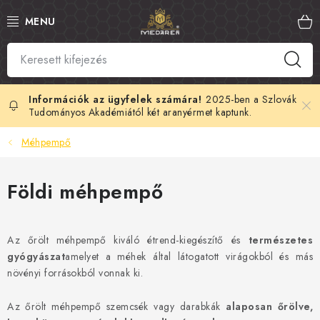
Ugrás
a
fő
tartalomhoz
SZLOVÁK MÉZ
MANUKA MÉZ
2025-ben a Szlovák
Tudományos Akadémiától két aranyérmet kaptunk.
MÉHPEMPŐ
Méhpempő
PROPOLISZ
Földi méhpempő
KIRÁLYI ZSELÉ
Az őrölt méhpempő kiváló étrend-kiegészítő és
természetes
MÉHMÉREG
gyógyászat
amelyet a méhek által látogatott virágokból és más
növényi forrásokból vonnak ki.
MÉZES KOZMETIKUMOK
Az őrölt méhpempő szemcsék vagy darabkák
alaposan őrölve,