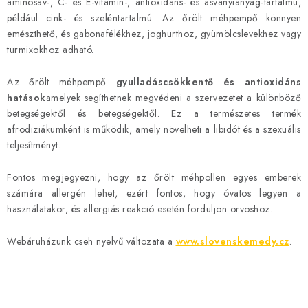
s
aminosav-, C- és E-vitamin-, antioxidáns- és ásványianyag-tartalmú,
t
például cink- és szeléntartalmú. Az őrölt méhpempő könnyen
a
emészthető, és gabonafélékhez, joghurthoz, gyümölcslevekhez vagy
turmixokhoz adható.
i
r
Az őrölt méhpempő
gyulladáscsökkentő és antioxidáns
á
hatások
amelyek segíthetnek megvédeni a szervezetet a különböző
n
betegségektől és betegségektől. Ez a természetes termék
y
afrodiziákumként is működik, amely növelheti a libidót és a szexuális
í
teljesítményt.
t
á
Fontos megjegyezni, hogy az őrölt méhpollen egyes emberek
s
számára allergén lehet, ezért fontos, hogy óvatos legyen a
használatakor, és allergiás reakció esetén forduljon orvoshoz.
e
l
Webáruházunk cseh nyelvű változata a
www.slovenskemedy.cz
.
e
m
e
i