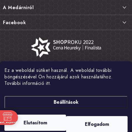
l
Szállítás és fizetés
A Medárniról
é
Termékek visszaküldése, csere és reklamációk
c
Kapcsolat
Facebook
Gyakori kérdések FAQ
A mi történetünk
Értékelés
Kőboltjaink
Általános szerződési feltételek
Cikkek
Adatvédelem
Írtak rólunk
Ez a weboldal sütiket használ. A weboldal további
Nagykereskedelem
Fotógaléria
böngészésével Ön hozzájárul azok használatához.
További információ itt.
Hírek
Shoptet Pay
Beállítások
Copyright 2026
MEDÁREŇ
. Minden jog fenntartva.
Süti beállítások
Elutasítom
text_expand
Elfogadom
szerkesztése
nk
Shoptet készítette