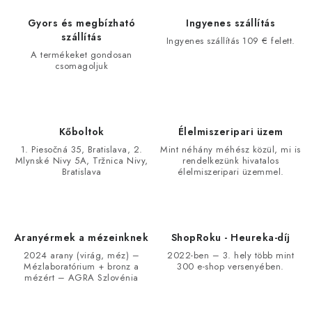
Gyors és megbízható
Ingyenes szállítás
szállítás
Ingyenes szállítás 109 € felett.
A termékeket gondosan
csomagoljuk
Kőboltok
Élelmiszeripari üzem
1. Piesočná 35, Bratislava, 2.
Mint néhány méhész közül, mi is
Mlynské Nivy 5A, Tržnica Nivy,
rendelkezünk hivatalos
Bratislava
élelmiszeripari üzemmel.
Aranyérmek a mézeinknek
ShopRoku - Heureka-díj
2024 arany (virág, méz) –
2022-ben – 3. hely több mint
Mézlaboratórium + bronz a
300 e-shop versenyében.
mézért – AGRA Szlovénia