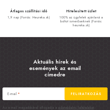
Átlagos szállítási idő
Hitelesített üzlet
1,9 nap (Forrás: Heureka.sk)
100% az ügyfelek ajánlaná a
boltot ismerőseiknek (Forrás:
heureka.sk)
Aktuális hírek és
események az email
címedre
E-mail
FELIRATKOZÁS
Az e-mail megadásával elfogadja a
adatvédelmi feltételeket
.