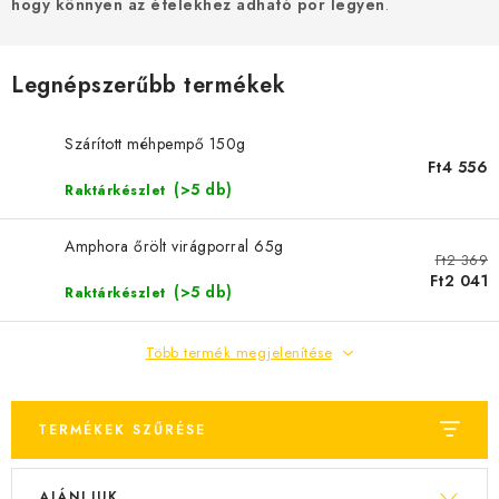
MÉZSÖR
hogy könnyen az ételekhez adható por legyen
.
MÉZ AJÁNDÉKCSOMAGOK
Legnépszerűbb termékek
VIASZ TERMÉKEK
Szárított méhpempő 150g
Ft4 556
A MÉHÉSZETI TERMÉKEK KIEGÉSZÍTŐI
(>5 db)
Raktárkészlet
MÉZES ÉDESSÉG
Amphora őrölt virágporral 65g
Ft2 369
Ft2 041
MÉHÉSZETI SZOLGÁLTATÁSOK
(>5 db)
Raktárkészlet
AJÁNDÉKUTALVÁNY
Több termék megjelenítése
MÉHÉSZETI KELLÉKEK
TERMÉKEK SZŰRÉSE
IRODALOM - KÖNYVEK
T
T
AJÁNLJUK