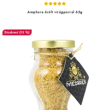
Amphora őrölt virágporral 65g
(13 %)