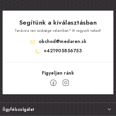
Segítünk a kiválasztásban
Tanácsra van szüksége valamiben? Itt vagyunk neked!
obchod
@
medaren.sk
+421905856753
L
á
Ügyfélszolgálat
b