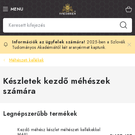
Ugrás
a
fő
tartalomhoz
SZLOVÁK MÉZ
MANUKA MÉZ
2025-ben a Szlovák
Tudományos Akadémiától két aranyérmet kaptunk.
MÉHPEMPŐ
Méhészeti kellékek
PROPOLISZ
Készletek kezdő méhészek
számára
KIRÁLYI ZSELÉ
MÉHMÉREG
Legnépszerűbb termékek
MÉZES KOZMETIKUMOK
Kezdő méhész készlet méhészeti kellékekkel
MAXI