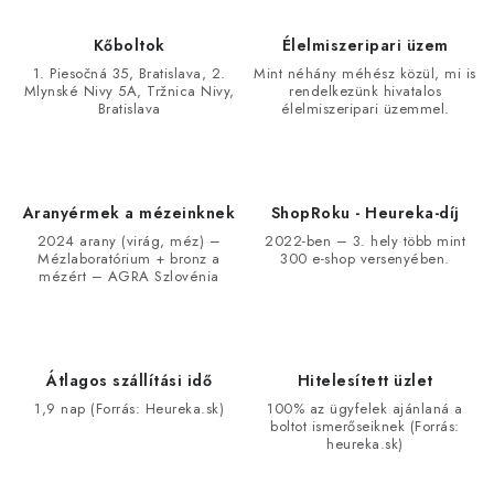
y
í
Kőboltok
Élelmiszeripari üzem
t
1. Piesočná 35, Bratislava, 2.
Mint néhány méhész közül, mi is
Mlynské Nivy 5A, Tržnica Nivy,
rendelkezünk hivatalos
á
Bratislava
élelmiszeripari üzemmel.
s
e
l
e
Aranyérmek a mézeinknek
ShopRoku - Heureka-díj
m
2024 arany (virág, méz) –
2022-ben – 3. hely több mint
Mézlaboratórium + bronz a
300 e-shop versenyében.
e
mézért – AGRA Szlovénia
i
Átlagos szállítási idő
Hitelesített üzlet
1,9 nap (Forrás: Heureka.sk)
100% az ügyfelek ajánlaná a
boltot ismerőseiknek (Forrás:
heureka.sk)