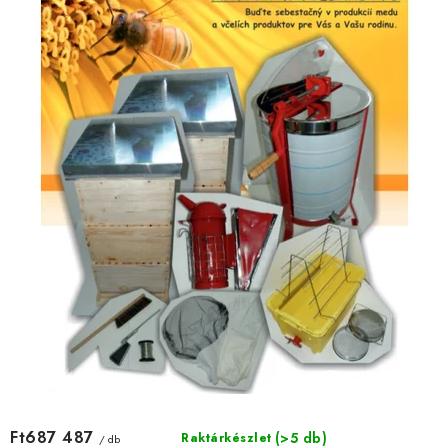
Ft687 487
(>5 db)
Raktárkészlet
/ db