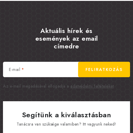
Aktuális hírek és
események az email
címedre
E-mail
FELIRATKOZÁS
Az e-mail megadásával elfogadja a
adatvédelmi feltételeket
.
Segítünk a kiválasztásban
Tanácsra van szüksége valamiben? Itt vagyunk neked!