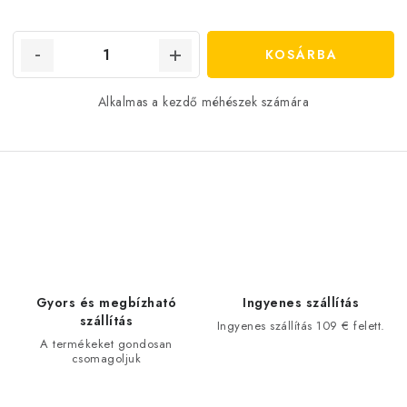
KOSÁRBA
Alkalmas a kezdő méhészek számára
L
i
s
t
a
Gyors és megbízható
Ingyenes szállítás
i
szállítás
Ingyenes szállítás 109 € felett.
r
A termékeket gondosan
csomagoljuk
á
n