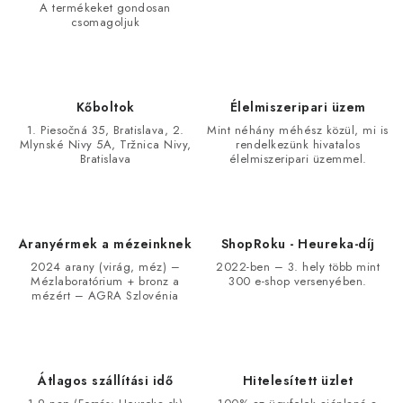
A termékeket gondosan
csomagoljuk
Kőboltok
Élelmiszeripari üzem
1. Piesočná 35, Bratislava, 2.
Mint néhány méhész közül, mi is
Mlynské Nivy 5A, Tržnica Nivy,
rendelkezünk hivatalos
Bratislava
élelmiszeripari üzemmel.
Aranyérmek a mézeinknek
ShopRoku - Heureka-díj
2024 arany (virág, méz) –
2022-ben – 3. hely több mint
Mézlaboratórium + bronz a
300 e-shop versenyében.
mézért – AGRA Szlovénia
Átlagos szállítási idő
Hitelesített üzlet