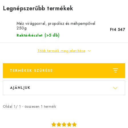
MÉZSÖR
Legnépszerűbb termékek
MÉZ AJÁNDÉKCSOMAGOK
Méz virágporral, propolisz és méhpempővel
250g
Ft4 547
VIASZ TERMÉKEK
(>5 db)
Raktárkészlet
A MÉHÉSZETI TERMÉKEK KIEGÉSZÍTŐI
Több termék megjelenítése
MÉZES ÉDESSÉG
TERMÉKEK SZŰRÉSE
MÉHÉSZETI SZOLGÁLTATÁSOK
T
T
AJÁNLJUK
AJÁNDÉKUTALVÁNY
e
e
r
r
MÉHÉSZETI KELLÉKEK
m
m
Oldal
1
/
1
- összesen
1
termék
é
é
IRODALOM - KÖNYVEK
k
k