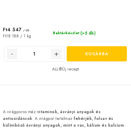
Ft4 547
/ db
(>5 db)
Raktárkészlet
Egységár:
Ft18 188 / 1 kg
KOSÁRBA
ALL®Új recept
L
i
A virágporos méz
vitaminok, ásványi anyagok és
s
antioxidánsok
. A virágpor tartalmaz
fehérjék, folsav és
t
különböző ásványi anyagok, mint a vas, kálium és kalcium
.