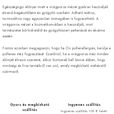
a
i
Egészségügyi előnyei miatt a virágporos mézet gyakran használják
étrend-kiegészítőként és gyógyító szerként. Adható teához,
r
turmixokhoz vagy egyszerűen önmagában is fogyasztható. A
á
virágporos mézet a kozmetikumokban is használják, mint
n
természetes bőrhidratálót és gyógyítószert pattanások és ekcéma
y
esetén.
í
t
Fontos azonban megjegyezni, hogy ha Ön pollenallergiás, kerülje a
á
pollenes méz fogyasztását. Ezenkívül, ha a virágporos méz minden
s
előnyét élvezni szeretné, akkor biztosnak kell lennie abban, hogy
minőségi és friss termékről van szó, amely megbízható méhésztől
e
származik.
l
e
m
e
i
Gyors és megbízható
Ingyenes szállítás
szállítás
Ingyenes szállítás 109 € felett.