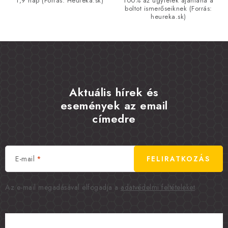
1,9 nap (Forrás: Heureka.sk)
100% az ügyfelek ajánlaná a
boltot ismerőseiknek (Forrás:
heureka.sk)
Aktuális hírek és
események az email
címedre
E-mail
FELIRATKOZÁS
Az e-mail megadásával elfogadja a
adatvédelmi feltételeket
.