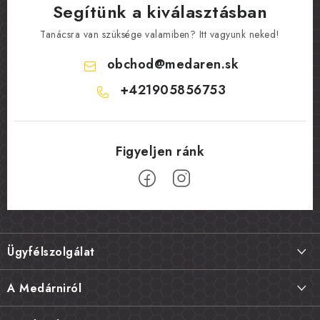
Segítünk a kiválasztásban
Tanácsra van szüksége valamiben? Itt vagyunk neked!
obchod
@
medaren.sk
+421905856753
L
á
Ügyfélszolgálat
b
l
Szállítás és fizetés
A Medárniról
é
Termékek visszaküldése, csere és reklamációk
c
Kapcsolat