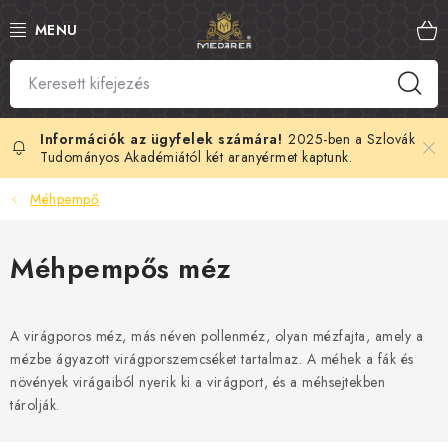
Ugrás
a
fő
tartalomhoz
SZLOVÁK MÉZ
MANUKA MÉZ
2025-ben a Szlovák
Tudományos Akadémiától két aranyérmet kaptunk.
MÉHPEMPŐ
Méhpempő
PROPOLISZ
Méhpempős méz
KIRÁLYI ZSELÉ
A virágporos méz, más néven pollenméz, olyan mézfajta, amely a
MÉHMÉREG
mézbe ágyazott virágporszemcséket tartalmaz. A méhek a fák és
növények virágaiból nyerik ki a virágport, és a méhsejtekben
MÉZES KOZMETIKUMOK
tárolják.