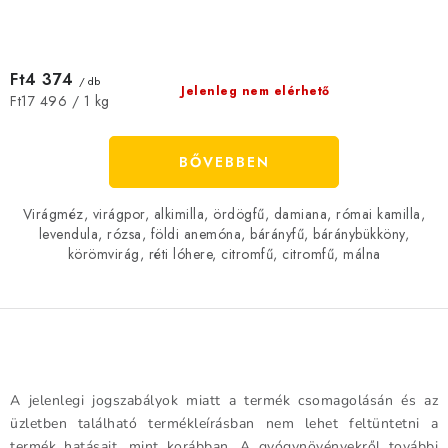
Ft4 374
/ db
Jelenleg nem elérhető
Egységár:
Ft17 496 / 1 kg
BŐVEBBEN
Virágméz, virágpor, alkimilla, ördögfű, damiana, római kamilla,
levendula, rózsa, földi anemóna, bárányfű, báránybükköny,
körömvirág, réti lóhere, citromfű, citromfű, málna
L
i
A jelenlegi jogszabályok miatt a termék csomagolásán és az
s
üzletben található termékleírásban nem lehet feltüntetni a
t
termék hatásait, mint korábban. A gyógynövényekről további