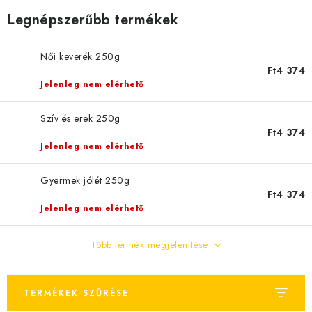
MÉZSÖR
Legnépszerűbb termékek
MÉZ AJÁNDÉKCSOMAGOK
Női keverék 250g
Ft4 374
VIASZ TERMÉKEK
Jelenleg nem elérhető
A MÉHÉSZETI TERMÉKEK KIEGÉSZÍTŐI
Szív és erek 250g
Ft4 374
MÉZES ÉDESSÉG
Jelenleg nem elérhető
Gyermek jólét 250g
MÉHÉSZETI SZOLGÁLTATÁSOK
Ft4 374
Jelenleg nem elérhető
AJÁNDÉKUTALVÁNY
Több termék megjelenítése
MÉHÉSZETI KELLÉKEK
IRODALOM - KÖNYVEK
TERMÉKEK SZŰRÉSE