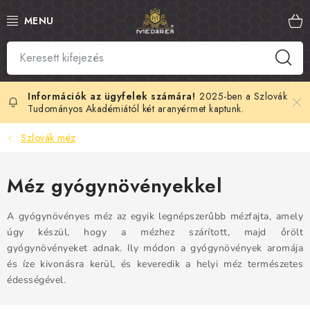
Ugrás
a
fő
tartalomhoz
SZLOVÁK MÉZ
MANUKA MÉZ
2025-ben a Szlovák
Tudományos Akadémiától két aranyérmet kaptunk.
MÉHPEMPŐ
Szlovák méz
PROPOLISZ
Méz gyógynövényekkel
KIRÁLYI ZSELÉ
A gyógynövényes méz az egyik legnépszerűbb mézfajta, amely
úgy készül, hogy a mézhez szárított, majd őrölt
MÉHMÉREG
gyógynövényeket adnak. Ily módon a gyógynövények aromája
és íze kivonásra kerül, és keveredik a helyi méz természetes
MÉZES KOZMETIKUMOK
édességével.