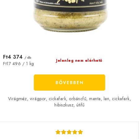
Ft4 374
/ db
Jelenleg nem elérhető
Egységár:
Ft17 496 / 1 kg
BŐVEBBEN
Virágméz, virágpor, cickafark, orbáncfű, menta, len, cickafark,
hibiszkusz, útifű