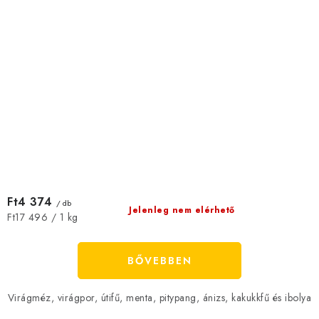
Ft4 374
/ db
Jelenleg nem elérhető
Egységár:
Ft17 496 / 1 kg
BŐVEBBEN
Virágméz, virágpor, útifű, menta, pitypang, ánizs, kakukkfű és ibolya