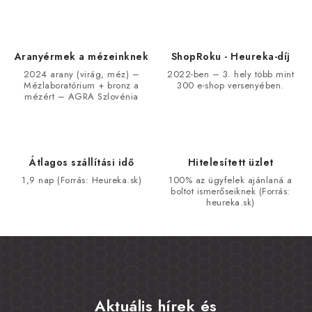
Aranyérmek a mézeinknek
ShopRoku - Heureka-díj
2024 arany (virág, méz) –
2022-ben – 3. hely több mint
Mézlaboratórium + bronz a
300 e-shop versenyében.
mézért – AGRA Szlovénia
Átlagos szállítási idő
Hitelesített üzlet
1,9 nap (Forrás: Heureka.sk)
100% az ügyfelek ajánlaná a
boltot ismerőseiknek (Forrás:
heureka.sk)
Aktuális hírek és