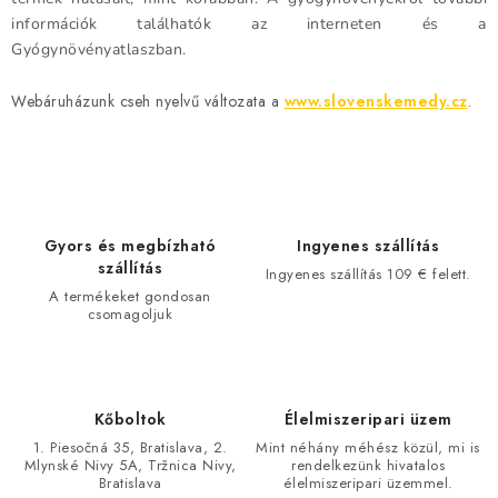
a
információk találhatók az interneten és a
i
Gyógynövényatlaszban.
r
Webáruházunk cseh nyelvű változata a
www.slovenskemedy.cz
.
á
n
y
í
t
Gyors és megbízható
Ingyenes szállítás
á
szállítás
Ingyenes szállítás 109 € felett.
s
A termékeket gondosan
e
csomagoljuk
l
e
m
Kőboltok
Élelmiszeripari üzem
e
1. Piesočná 35, Bratislava, 2.
Mint néhány méhész közül, mi is
i
Mlynské Nivy 5A, Tržnica Nivy,
rendelkezünk hivatalos
Bratislava
élelmiszeripari üzemmel.