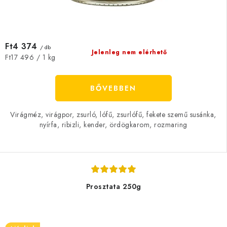
Ft4 374
/ db
Jelenleg nem elérhető
Egységár:
Ft17 496 / 1 kg
BŐVEBBEN
Virágméz, virágpor, zsurló, lófű, zsurlófű, fekete szemű susánka,
nyírfa, ribizli, kender, ördögkarom, rozmaring
Prosztata 250g