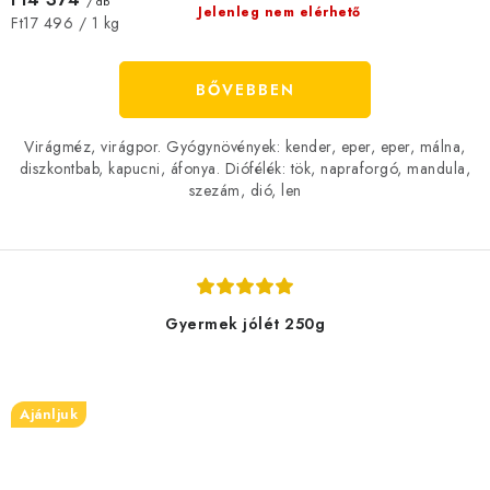
/ db
Jelenleg nem elérhető
Egységár:
Ft17 496 / 1 kg
BŐVEBBEN
Virágméz, virágpor. Gyógynövények: kender, eper, eper, málna,
diszkontbab, kapucni, áfonya. Diófélék: tök, napraforgó, mandula,
szezám, dió, len
Gyermek jólét 250g
Ajánljuk