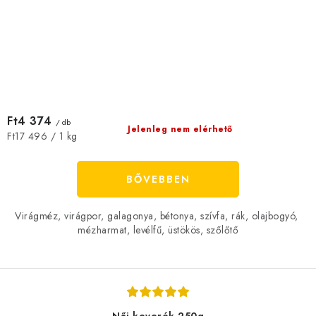
Ft4 374
/ db
Jelenleg nem elérhető
Egységár:
Ft17 496 / 1 kg
BŐVEBBEN
Virágméz, virágpor, galagonya, bétonya, szívfa, rák, olajbogyó,
mézharmat, levélfű, üstökös, szőlőtő