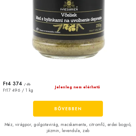
e
Ft4 374
/ db
Jelenleg nem elérhető
Egységár:
Ft17 496 / 1 kg
BŐVEBBEN
Méz, virágpor, golgotavirág, macskamenta, citromfű, erdei bogyó,
jázmin, levendula, zab