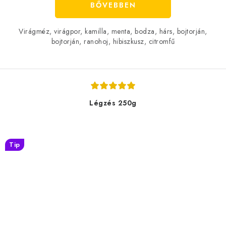
BŐVEBBEN
Virágméz, virágpor, kamilla, menta, bodza, hárs, bojtorján,
bojtorján, ranohoj, hibiszkusz, citromfű
Légzés 250g
Tip