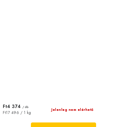
Ft4 374
/ db
Jelenleg nem elérhető
Egységár:
Ft17 496 / 1 kg