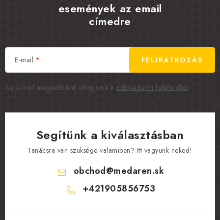
események az email
címedre
E-mail
FELIRATKOZÁS
Az e-mail megadásával elfogadja a
adatvédelmi feltételeket
.
Segítünk a kiválasztásban
Tanácsra van szüksége valamiben? Itt vagyunk neked!
obchod
@
medaren.sk
+421905856753