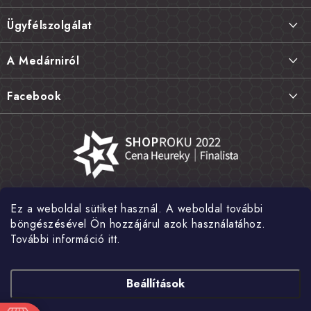
á
Ügyfélszolgálat
b
l
Szállítás és fizetés
A Medárniról
é
Termékek visszaküldése, csere és reklamációk
c
Kapcsolat
Facebook
Gyakori kérdések FAQ
A mi történetünk
Értékelés
Kőboltjaink
Általános szerződési feltételek
Cikkek
Adatvédelem
Írtak rólunk
Ez a weboldal sütiket használ. A weboldal további
Nagykereskedelem
Fotógaléria
böngészésével Ön hozzájárul azok használatához.
További információ itt.
Hírek
Shoptet Pay
Beállítások