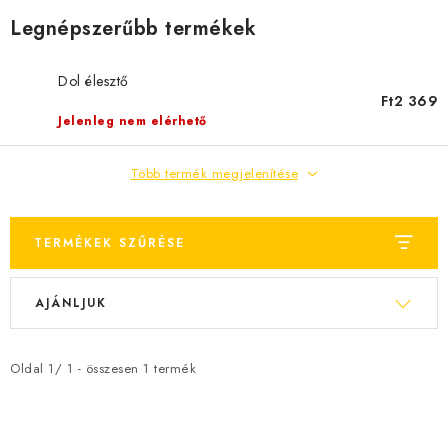
MÉZSÖR
Legnépszerűbb termékek
MÉZ AJÁNDÉKCSOMAGOK
Dol élesztő
Ft2 369
VIASZ TERMÉKEK
Jelenleg nem elérhető
A MÉHÉSZETI TERMÉKEK KIEGÉSZÍTŐI
Több termék megjelenítése
MÉZES ÉDESSÉG
TERMÉKEK SZŰRÉSE
MÉHÉSZETI SZOLGÁLTATÁSOK
T
T
AJÁNLJUK
e
e
AJÁNDÉKUTALVÁNY
r
r
MÉHÉSZETI KELLÉKEK
m
m
Oldal
1
/
1
- összesen
1
termék
é
é
IRODALOM - KÖNYVEK
k
k