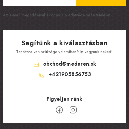
Az e-mail megadásával elfogadja a
adatvédelmi feltételeket
.
Segítünk a kiválasztásban
Tanácsra van szüksége valamiben? Itt vagyunk neked!
obchod
@
medaren.sk
+421905856753
L