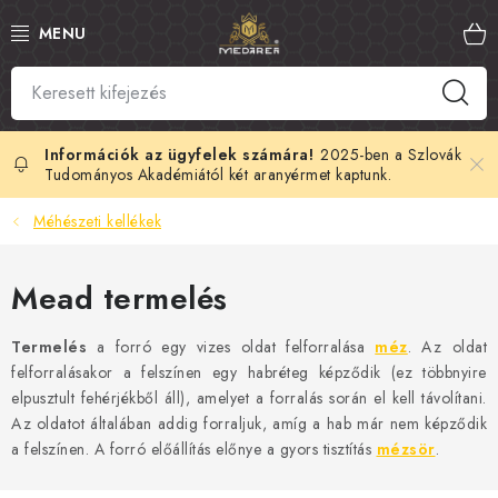
Ugrás
a
fő
tartalomhoz
SZLOVÁK MÉZ
MANUKA MÉZ
2025-ben a Szlovák
Tudományos Akadémiától két aranyérmet kaptunk.
MÉHPEMPŐ
Méhészeti kellékek
PROPOLISZ
Mead termelés
KIRÁLYI ZSELÉ
Termelés
a forró egy vizes oldat felforralása
méz
. Az oldat
felforralásakor a felszínen egy habréteg képződik (ez többnyire
MÉHMÉREG
elpusztult fehérjékből áll), amelyet a forralás során el kell távolítani.
Az oldatot általában addig forraljuk, amíg a hab már nem képződik
MÉZES KOZMETIKUMOK
a felszínen. A forró előállítás előnye a gyors tisztítás
mézsör
.