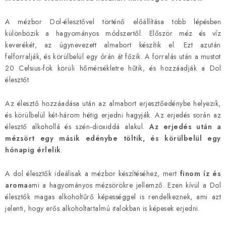
a
i
A mézbor Dol-élesztővel történő előállítása több lépésben
különbözik a hagyományos módszertől. Először méz és víz
r
keverékét, az úgynevezett almabort készítik el. Ezt azután
á
felforralják, és körülbelül egy órán át főzik. A forralás után a mustot
n
20 Celsius-fok körüli hőmérsékletre hűtik, és hozzáadják a Dol
y
élesztőt.
í
t
Az élesztő hozzáadása után az almabort erjesztőedénybe helyezik,
á
és körülbelül két-három hétig erjedni hagyják. Az erjedés során az
s
élesztő alkohollá és szén-dioxiddá alakul.
Az erjedés után a
mézsört egy másik edénybe töltik, és körülbelül egy
e
hónapig érlelik
.
l
e
A dol élesztők ideálisak a mézbor készítéséhez, mert
finom íz és
m
aroma
ami a hagyományos mézsörökre jellemző. Ezen kívül a Dol
e
élesztők magas alkoholtűrő képességgel is rendelkeznek, ami azt
i
jelenti, hogy erős alkoholtartalmú italokban is képesek erjedni.