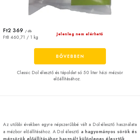
Ft2 369
/ db
Jelenleg nem elérhető
Egységár:
Ft8 460,71 / 1 kg
BŐVEBBEN
Classic Dol élesztő és tápoldat só 50 liter házi mézsör
előállításához.
L
i
Az utóbbi években egyre népszerűbbé vált a Dol-élesztő használata
s
a mézbor előállításához. A Dol élesztő
a hagyományos sörök és
t
mézsörök előállításához használt különleges élesztők
.