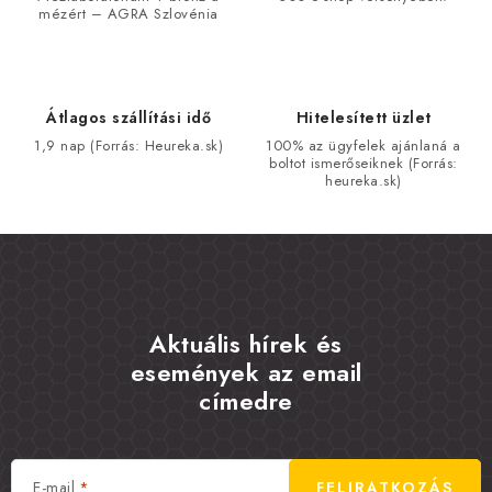
mézért – AGRA Szlovénia
Átlagos szállítási idő
Hitelesített üzlet
1,9 nap (Forrás: Heureka.sk)
100% az ügyfelek ajánlaná a
boltot ismerőseiknek (Forrás:
heureka.sk)
Aktuális hírek és
események az email
címedre
E-mail
FELIRATKOZÁS