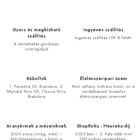
Gyors és megbízható
Ingyenes szállítás
szállítás
Ingyenes szállítás 109 € felett.
A termékeket gondosan
csomagoljuk
Kőboltok
Élelmiszeripari üzem
1. Piesočná 35, Bratislava, 2.
Mint néhány méhész közül, mi is
Mlynské Nivy 5A, Tržnica Nivy,
rendelkezünk hivatalos
Bratislava
élelmiszeripari üzemmel.
Aranyérmek a mézeinknek
ShopRoku - Heureka-díj
2024 arany (virág, méz) –
2022-ben – 3. hely több mint
Mézlaboratórium + bronz a
300 e-shop versenyében.