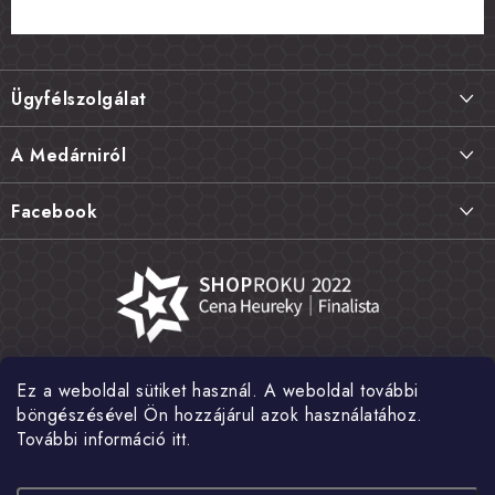
L
á
Ügyfélszolgálat
b
l
Szállítás és fizetés
A Medárniról
é
Termékek visszaküldése, csere és reklamációk
c
Kapcsolat
Facebook
Gyakori kérdések FAQ
A mi történetünk
Értékelés
Kőboltjaink
Általános szerződési feltételek
Cikkek
Adatvédelem
Írtak rólunk
Ez a weboldal sütiket használ. A weboldal további
Nagykereskedelem
Fotógaléria
böngészésével Ön hozzájárul azok használatához.
További információ itt.
Hírek