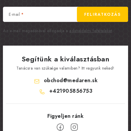
E-mail
FELIRATKOZÁS
Az e-mail megadásával elfogadja a
adatvédelmi feltételeket
.
Segítünk a kiválasztásban
Tanácsra van szüksége valamiben? Itt vagyunk neked!
obchod
@
medaren.sk
+421905856753