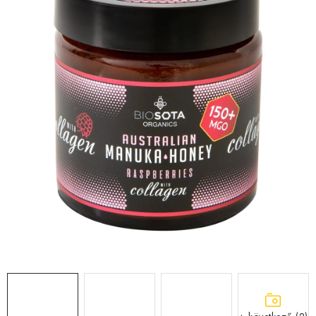
MÉZSÖR
MÉZ AJÁNDÉKCSOMAGOK
VIASZ TERMÉKEK
A MÉHÉSZETI TERMÉKEK KIEGÉSZÍTŐI
MÉZES ÉDESSÉG
MÉHÉSZETI SZOLGÁLTATÁSOK
AJÁNDÉKUTALVÁNY
MÉHÉSZETI KELLÉKEK
IRODALOM - KÖNYVEK