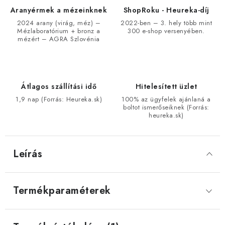
Aranyérmek a mézeinknek
ShopRoku - Heureka-díj
2024 arany (virág, méz) –
2022-ben – 3. hely több mint
Mézlaboratórium + bronz a
300 e-shop versenyében.
mézért – AGRA Szlovénia
Átlagos szállítási idő
Hitelesített üzlet
1,9 nap (Forrás: Heureka.sk)
100% az ügyfelek ajánlaná a
boltot ismerőseiknek (Forrás:
heureka.sk)
Leírás
Termékparaméterek