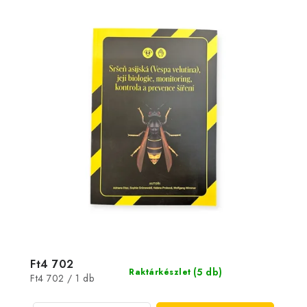
Ft4 702
(5 db)
Raktárkészlet
Egységár:
Ft4 702 / 1 db