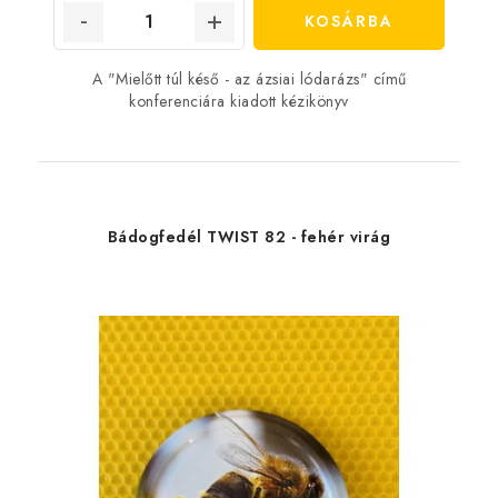
KOSÁRBA
A "Mielőtt túl késő - az ázsiai lódarázs" című
konferenciára kiadott kézikönyv
Bádogfedél TWIST 82 - fehér virág