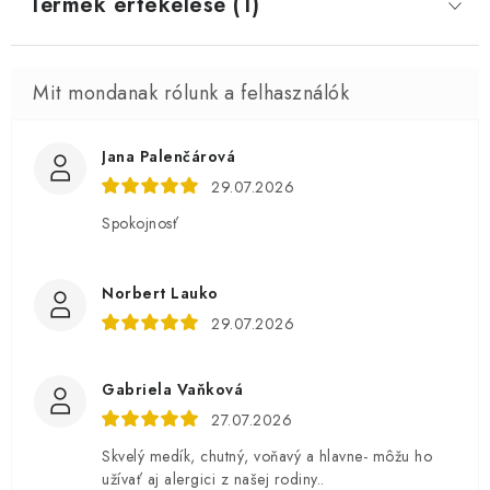
Termék értékelése (1)
Jana Palenčárová
29.07.2026
Spokojnosť
Norbert Lauko
29.07.2026
Gabriela Vaňková
27.07.2026
Skvelý medík, chutný, voňavý a hlavne- môžu ho
užívať aj alergici z našej rodiny..