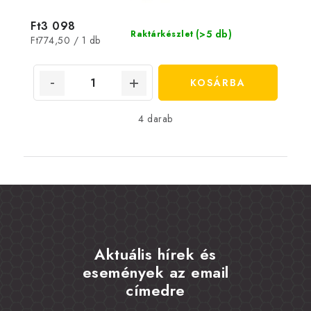
Ft3 098
(>5 db)
Raktárkészlet
Egységár:
Ft774,50 / 1 db
KOSÁRBA
4 darab
Aktuális hírek és
események az email
címedre