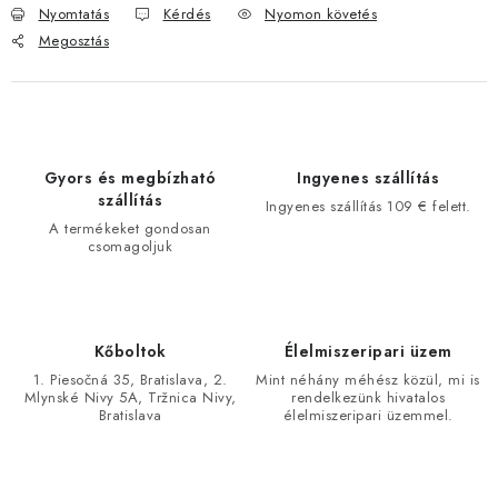
Nyomtatás
Kérdés
Nyomon követés
Megosztás
Gyors és megbízható
Ingyenes szállítás
szállítás
Ingyenes szállítás 109 € felett.
A termékeket gondosan
csomagoljuk
Kőboltok
Élelmiszeripari üzem
1. Piesočná 35, Bratislava, 2.
Mint néhány méhész közül, mi is
Mlynské Nivy 5A, Tržnica Nivy,
rendelkezünk hivatalos
Bratislava
élelmiszeripari üzemmel.