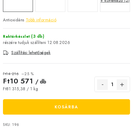
+ következő (2)
JELENLEGI KEDVEZMÉNYEK
Antioxidáns
Több információ
HÍREK
(3 db)
Raktárkészlet
CSOKOLÁDÉ
12.08.2026
ÉTREND-KIEGÉSZÍTŐK
Szállítási lehetőségek
Kőboltos üzlet
A történetünk
Cikkek
Írtak rólunk
Ft14 216
–25 %
Ft10 571
Kapcsolatok
Szállítás és fizetés
Gyakori kérdések FAQ
/ db
Fotogaléria
Általános üzleti feltételek
Adatvédelem
Egységár:
Ft81 315,38 / 1 kg
Visszaküldés, csere és reklamációkezelés
Nagykereskedelem
KOSÁRBA
SKU:
196