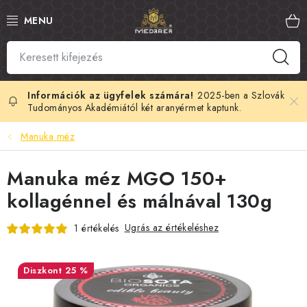
Ugrás
a
fő
tartalomhoz
SZLOVÁK MÉZ
MANUKA MÉZ
2025-ben a Szlovák
Tudományos Akadémiától két aranyérmet kaptunk.
MÉHPEMPŐ
Manuka méz
PROPOLISZ
Manuka méz MGO 150+
kollagénnel és málnával 130g
KIRÁLYI ZSELÉ
Ugrás az értékeléshez
1 értékelés
MÉHMÉREG
25 %
MÉZES KOZMETIKUMOK