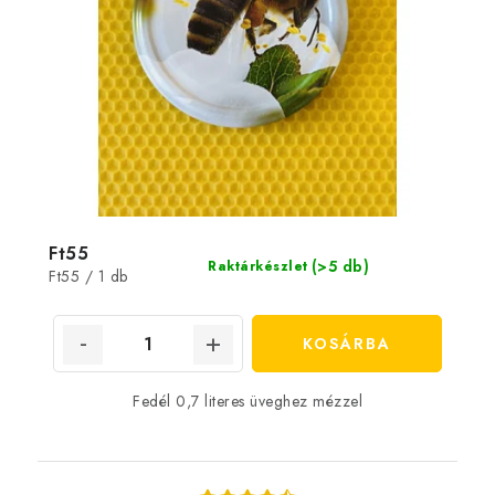
Ft55
(>5 db)
Raktárkészlet
Egységár:
Ft55 / 1 db
KOSÁRBA
Fedél 0,7 literes üveghez mézzel