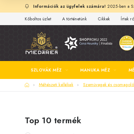
Ugrás
2025-ben a Sz
a
fő
Kőboltos üzlet
A történetünk
Cikkek
Írtak r
tartalomhoz
SZLOVÁK MÉZ
MANUKA MÉZ
M
Kezdőlap
Méhészeti kellékek
Szemüvegek és csomagol
O
Top 10 termék
l