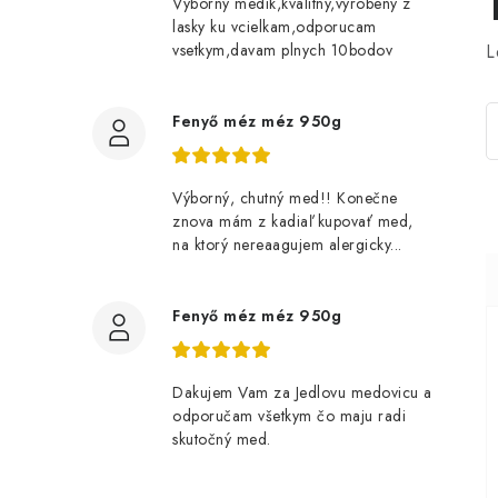
Vyborny medik,kvalitny,vyrobeny z
lasky ku vcielkam,odporucam
L
vsetkym,davam plnych 10bodov
Fenyő méz méz 950g
Výborný, chutný med!! Konečne
znova mám z kadiaľ kupovať med,
na ktorý nereaagujem alergicky...
Fenyő méz méz 950g
Dakujem Vam za Jedlovu medovicu a
odporučam všetkym čo maju radi
skutočný med.