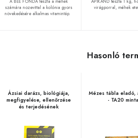
A BEE FONDA tészta a méhek
APIKAND tészta 1 kg, h
számára nozevittal a kolónia gyors
virágporral, méhek et
növekedésére alkalmas vitamintáp.
Hasonló ter
Ázsiai darázs, biológiája,
Mézes tábla eladó,
megfigyelése, ellenőrzése
- TA20 mint
és terjedésének
megelőzése