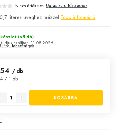
Ugrás az értékeléshez
Nincs értékelés
0,7 literes üveghez mézzel
Több információ
rkészlet
(>5 db)
11.08.2026
llítási lehetőségek
t54
/ db
ységár:
4 / 1 db
KOSÁRBA
E1