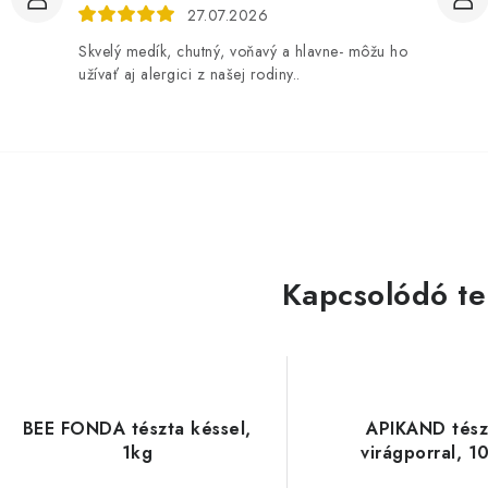
27.07.2026
Skvelý medík, chutný, voňavý a hlavne- môžu ho
užívať aj alergici z našej rodiny..
Kapcsolódó t
BEE FONDA tészta késsel,
APIKAND tész
1kg
virágporral, 1