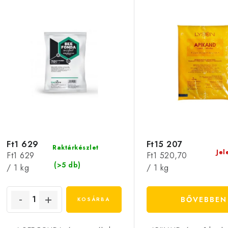
Ft1 629
Ft15 207
Raktárkészlet
Jel
Egységár:
Egységár:
Ft1 629
Ft1 520,70
(>5 db)
/ 1 kg
/ 1 kg
BŐVEBBEN
KOSÁRBA