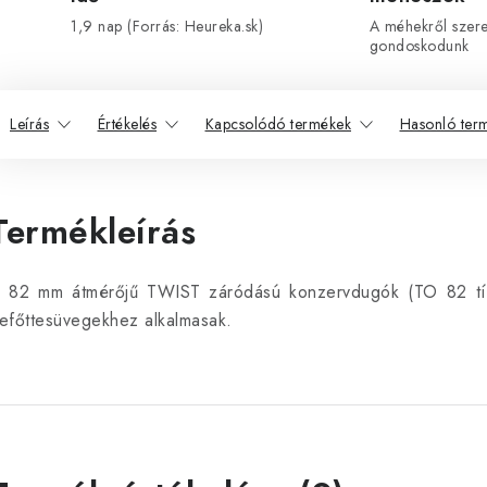
1,9 nap (Forrás: Heureka.sk)
A méhekről szeret
gondoskodunk
Leírás
Értékelés
Kapcsolódó termékek
Hasonló ter
Termékleírás
 82 mm átmérőjű TWIST záródású konzervdugók (TO 82 típ
efőttesüvegekhez alkalmasak.