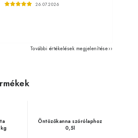
26.07.2026
További értékelések megjelenítése
ermékek
ta
Öntözőkanna szórólaphoz
0kg
0,5l