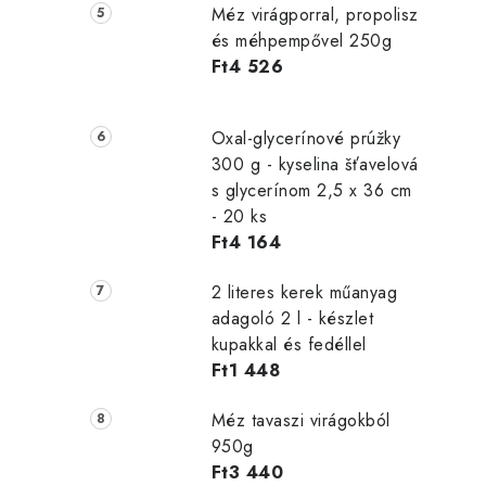
Méz virágporral, propolisz
és méhpempővel 250g
Ft4 526
Oxal-glycerínové prúžky
300 g - kyselina šťavelová
s glycerínom 2,5 x 36 cm
- 20 ks
Ft4 164
2 literes kerek műanyag
adagoló 2 l - készlet
kupakkal és fedéllel
Ft1 448
Méz tavaszi virágokból
950g
Ft3 440