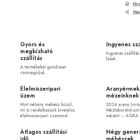
Nyo
Meg
Gyors és
Ingyenes szá
megbízható
Ingyenes szállítá
szállítás
felett.
A termékeket gondosan
csomagoljuk
Élelmiszeripari
Aranyérmek
üzem
mézeinknek
Mint néhány méhész közül,
2024 arany (vir
mi is rendelkezünk hivatalos
Mézlaboratórium
élelmiszeripari üzemmel.
mézért – AGRA 
Átlagos szállítási
Négy gener
idő
méhészek