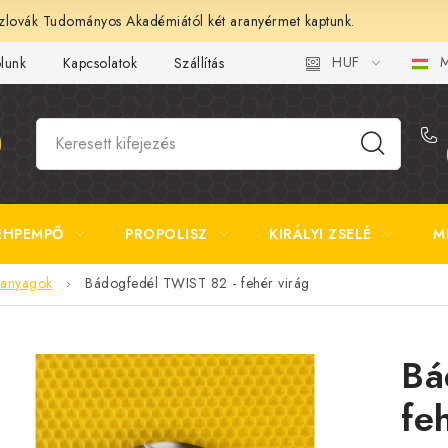
lovák Tudományos Akadémiától két aranyérmet kaptunk.
HUF
M
ólunk
Kapcsolatok
Szállítás és fizetés
Gyakori kérdések 
ÉHPEMPŐ
PROPOLISZ
KIRÁLYI ZSELÉ
M
óanyagok
Bádogfedél TWIST 82 - fehér virág
Bá
fe