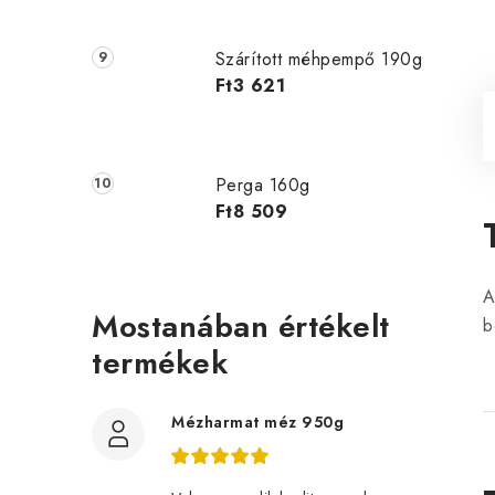
Szárított méhpempő 190g
Ft3 621
Perga 160g
Ft8 509
A
Mostanában értékelt
b
termékek
Mézharmat méz 950g