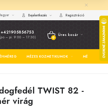
agyar
FAQ
Fotogaléria
Általános üzleti feltételek
Adatvédelem
Bejelentkezés
Regisztráció
+421905856753
Üres kosár
(po – pi: 9:00 – 17:30)
KOSÁR
ÉHMÉREG
MÉZES KOZMETIKUMOK
MÉZSÖR
dogfedél TWIST 82 -
hér virág