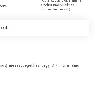
100% az ügyfelek ajánlaná
a boltot ismerőseiknek
ettel
(Forrás: heureka.sk)
mékek
us) mézesüvegekhez vagy 0,7 l űrtartalmú