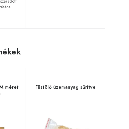
ozzáadott
etésére.
mékek
 M méret
Füstölő üzemanyag sűrítve
a