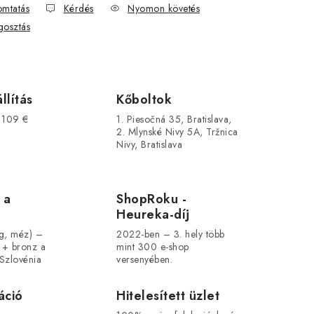
mtatás
Kérdés
Nyomon követés
osztás
llítás
Kőboltok
s 109 €
1. Piesočná 35, Bratislava,
2. Mlynské Nivy 5A, Tržnica
Nivy, Bratislava
 a
ShopRoku -
Heureka-díj
ág, méz) –
2022-ben – 3. hely több
 + bronz a
mint 300 e-shop
Szlovénia
versenyében.
áció
Hitelesített üzlet