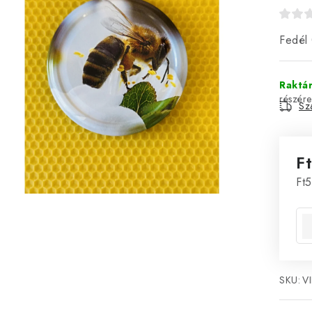
Fedél 
Raktá
Szá
F
Eg
Ft5
SKU:
VI