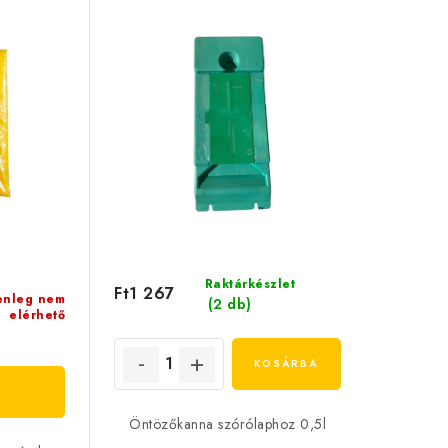
Raktárkészlet
Ft1 267
enleg nem
(2 db)
elérhető
KOSÁRBA
Öntözőkanna szórólaphoz 0,5l