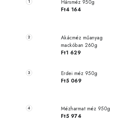
d
Hársméz 950g
a
Ft4 164
l
s
Akácméz műanyag
ó
mackóban 260g
Ft1 629
p
a
Erdei méz 950g
n
Ft5 069
e
l
Mézharmat méz 950g
Ft5 974