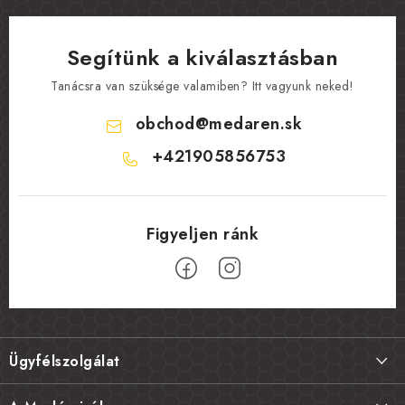
Segítünk a kiválasztásban
Tanácsra van szüksége valamiben? Itt vagyunk neked!
obchod
@
medaren.sk
+421905856753
L
á
Ügyfélszolgálat
b
l
Szállítás és fizetés