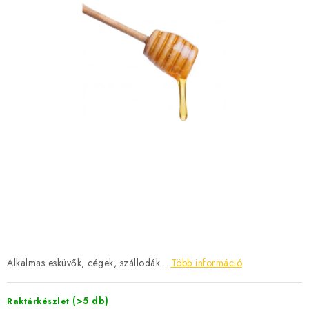
MÉZSÖR
MÉZ AJÁNDÉKCSOMAGOK
VIASZ TERMÉKEK
A MÉHÉSZETI TERMÉKEK KIEGÉSZÍTŐI
MÉZES ÉDESSÉG
MÉHÉSZETI SZOLGÁLTATÁSOK
AJÁNDÉKUTALVÁNY
MÉHÉSZETI KELLÉKEK
Alkalmas esküvők, cégek, szállodák...
Több információ
IRODALOM - KÖNYVEK
(>5 db)
Raktárkészlet