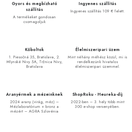
Gyors és megbízható
Ingyenes szállítás
szállítás
Ingyenes szállítás 109 € felett.
A termékeket gondosan
csomagoljuk
Kőboltok
Élelmiszeripari üzem
1. Piesočná 35, Bratislava, 2.
Mint néhány méhész közül, mi is
Mlynské Nivy 5A, Tržnica Nivy,
rendelkezünk hivatalos
Bratislava
élelmiszeripari üzemmel.
Aranyérmek a mézeinknek
ShopRoku - Heureka-díj
2024 arany (virág, méz) –
2022-ben – 3. hely több mint
Mézlaboratórium + bronz a
300 e-shop versenyében.
mézért – AGRA Szlovénia