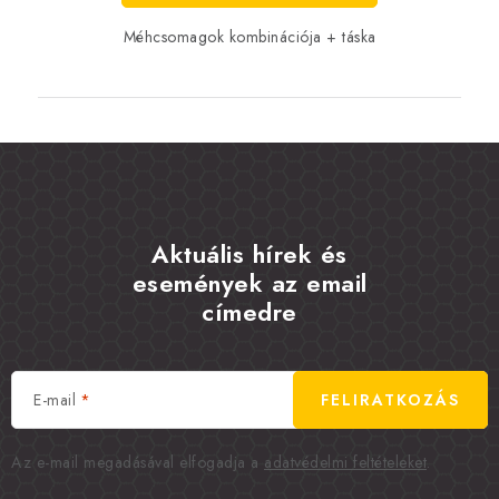
Méhcsomagok kombinációja + táska
Aktuális hírek és
események az email
címedre
E-mail
FELIRATKOZÁS
Az e-mail megadásával elfogadja a
adatvédelmi feltételeket
.