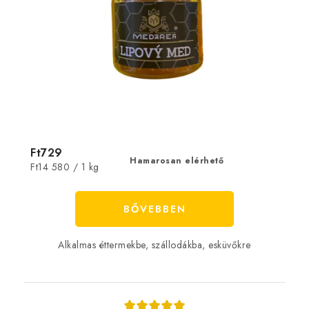
Ft729
Hamarosan elérhető
Egységár:
Ft14 580 / 1 kg
BŐVEBBEN
Alkalmas éttermekbe, szállodákba, esküvőkre