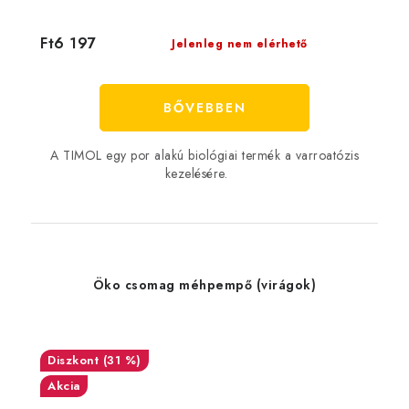
Ft6 197
Jelenleg nem elérhető
BŐVEBBEN
A TIMOL egy por alakú biológiai termék a varroatózis
kezelésére.
Öko csomag méhpempő (virágok)
(31 %)
Akcia