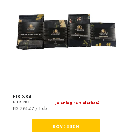
Ft8 384
Ft12 284
Jelenleg nem elérhető
Egységár:
Ft2 794,67 / 1 db
BŐVEBBEN