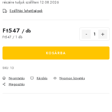
12.08.2026
JELENLEGI KEDVEZMÉNYEK
Szállítási lehetőségek
HÍREK
Ft547
/ db
CSOKOLÁDÉ
Egységár:
Ft547 / 1 db
ÉTREND-KIEGÉSZÍTŐK
KOSÁRBA
Kőboltos üzlet
A történetünk
Cikkek
Írtak rólunk
Kapcsolatok
Szállítás és fizetés
Gyakori kérdések FAQ
SKU:
13
Fotogaléria
Általános üzleti feltételek
Adatvédelem
Nyomtatás
Kérdés
Nyomon követés
Visszaküldés, csere és reklamációkezelés
Nagykereskedelem
Megosztás