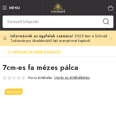
Ugrás
a
fő
tartalomhoz
SZLOVÁK MÉZ
MANUKA MÉZ
2025-ben a Szlovák
Tudományos Akadémiától két aranyérmet kaptunk.
MÉHPEMPŐ
A méhészeti termékek kiegészítői
PROPOLISZ
7cm-es fa mézes pálca
KIRÁLYI ZSELÉ
Ugrás az értékeléshez
Nincs értékelés
MÉHMÉREG
Ajánljuk
MÉZES KOZMETIKUMOK