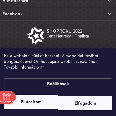
A Medárniról
é
Termékek visszaküldése, csere és reklamációk
c
Kapcsolat
Facebook
Gyakori kérdések FAQ
A mi történetünk
Értékelés
Kőboltjaink
Általános szerződési feltételek
Cikkek
Adatvédelem
Írtak rólunk
Ez a weboldal sütiket használ. A weboldal további
Nagykereskedelem
Fotógaléria
böngészésével Ön hozzájárul azok használatához.
További információ itt.
Hírek
Shoptet Pay
Beállítások
Copyright 2026
MEDÁREŇ
. Minden jog fenntartva.
Süti beállítások
Elutasítom
text_expand
Elfogadom
szerkesztése
nk
Shoptet készítette