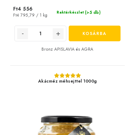
Ft4 556
(>5 db)
Raktárkészlet
Egységár:
Ft4 795,79 / 1 kg
KOSÁRBA
Bronz APISLAVIA és AGRA
Akácméz méhsejttel 1000g