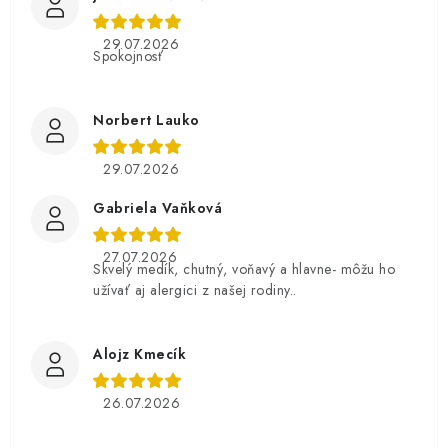
29.07.2026
Spokojnosť
Norbert Lauko
29.07.2026
Gabriela Vaňková
27.07.2026
Skvelý medík, chutný, voňavý a hlavne- môžu ho
užívať aj alergici z našej rodiny..
Alojz Kmecík
26.07.2026