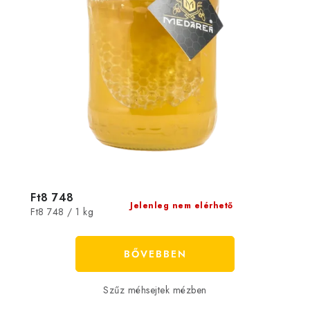
Ft8 748
Jelenleg nem elérhető
Egységár:
Ft8 748 / 1 kg
BŐVEBBEN
Szűz méhsejtek mézben