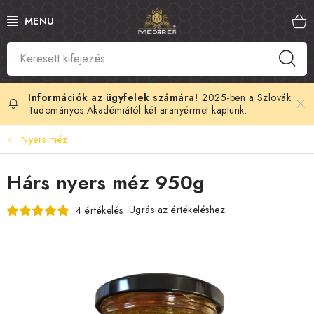
Ugrás
a
fő
tartalomhoz
SZLOVÁK MÉZ
MANUKA MÉZ
2025-ben a Szlovák
Tudományos Akadémiától két aranyérmet kaptunk.
MÉHPEMPŐ
Nyers méz
PROPOLISZ
Hárs nyers méz 950g
KIRÁLYI ZSELÉ
Ugrás az értékeléshez
4 értékelés
MÉHMÉREG
MÉZES KOZMETIKUMOK