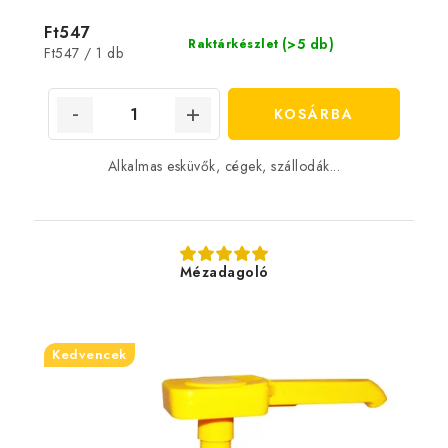
Ft547
(>5 db)
Raktárkészlet
Egységár:
Ft547 / 1 db
KOSÁRBA
Alkalmas esküvők, cégek, szállodák...
Mézadagoló
Kedvencek