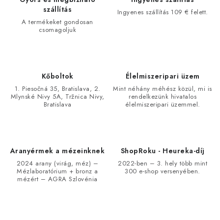
szállítás
Ingyenes szállítás 109 € felett.
A termékeket gondosan
csomagoljuk
Kőboltok
Élelmiszeripari üzem
1. Piesočná 35, Bratislava, 2.
Mint néhány méhész közül, mi is
Mlynské Nivy 5A, Tržnica Nivy,
rendelkezünk hivatalos
Bratislava
élelmiszeripari üzemmel.
Aranyérmek a mézeinknek
ShopRoku - Heureka-díj
2024 arany (virág, méz) –
2022-ben – 3. hely több mint
Mézlaboratórium + bronz a
300 e-shop versenyében.
mézért – AGRA Szlovénia