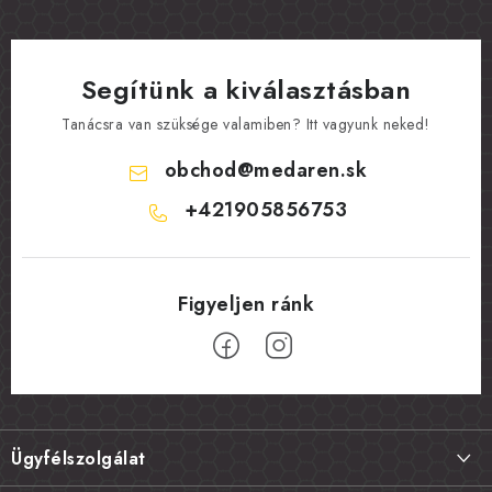
Segítünk a kiválasztásban
Tanácsra van szüksége valamiben? Itt vagyunk neked!
obchod
@
medaren.sk
+421905856753
L
á
Ügyfélszolgálat
b