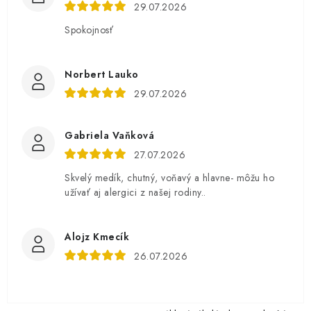
29.07.2026
Spokojnosť
Norbert Lauko
29.07.2026
Gabriela Vaňková
27.07.2026
Skvelý medík, chutný, voňavý a hlavne- môžu ho
užívať aj alergici z našej rodiny..
Alojz Kmecík
26.07.2026