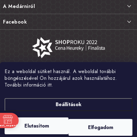
l
Szállítás és fizetés
A Medárniról
é
Termékek visszaküldése, csere és reklamációk
c
Kapcsolat
Facebook
Gyakori kérdések FAQ
A mi történetünk
Értékelés
Kőboltjaink
Általános szerződési feltételek
Cikkek
Adatvédelem
Írtak rólunk
Ez a weboldal sütiket használ. A weboldal további
Nagykereskedelem
Fotógaléria
böngészésével Ön hozzájárul azok használatához.
További információ itt.
Hírek
Shoptet Pay
Beállítások
Copyright 2026
MEDÁREŇ
. Minden jog fenntartva.
Süti beállítások
Elutasítom
text_expand
Elfogadom
szerkesztése
nk
Shoptet készítette