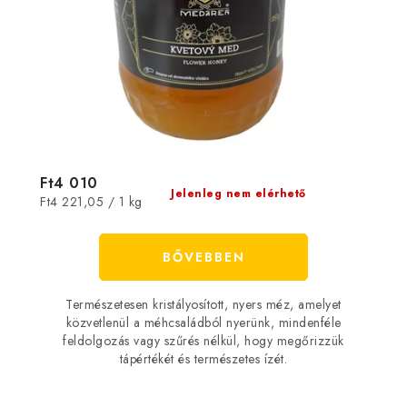
Ft4 010
Jelenleg nem elérhető
Egységár:
Ft4 221,05 / 1 kg
BŐVEBBEN
Természetesen kristályosított, nyers méz, amelyet
közvetlenül a méhcsaládból nyerünk, mindenféle
feldolgozás vagy szűrés nélkül, hogy megőrizzük
tápértékét és természetes ízét.