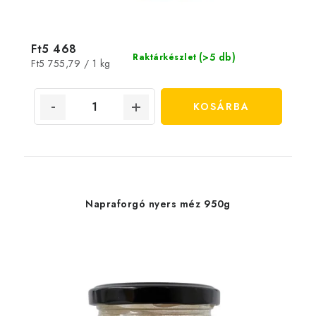
Ft5 468
(>5 db)
Raktárkészlet
Egységár:
Ft5 755,79 / 1 kg
KOSÁRBA
Napraforgó nyers méz 950g