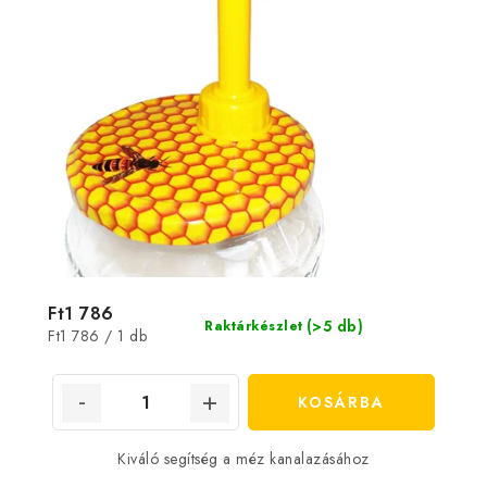
Ft1 786
(>5 db)
Raktárkészlet
Egységár:
Ft1 786 / 1 db
KOSÁRBA
Kiváló segítség a méz kanalazásához