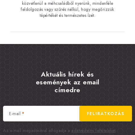
közvetlenül a méhcsaládból nyerünk, mindenféle
feldolgozás vagy szűrés nélkül, hogy megőrizzük
tápértékét és természetes ízét.
Aktuális hírek és
események az email
címedre
E-mail
FELIRATKOZÁS
Az e-mail megadásával elfogadja a
adatvédelmi feltételeket
.