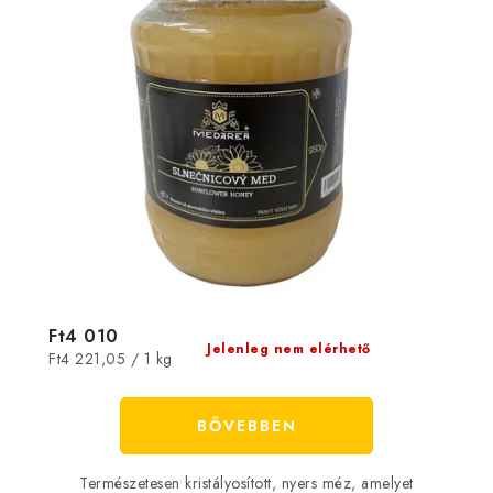
Ft4 010
Jelenleg nem elérhető
Egységár:
Ft4 221,05 / 1 kg
BŐVEBBEN
Természetesen kristályosított, nyers méz, amelyet