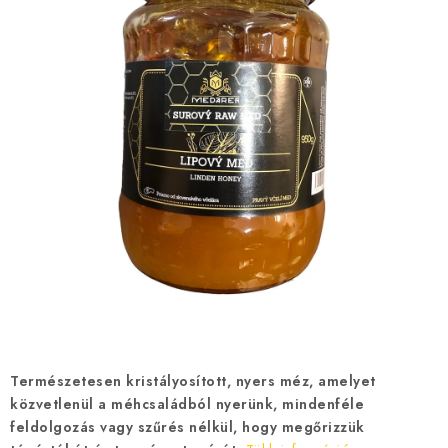
MÉZSÖR
MÉZ AJÁNDÉKCSOMAGOK
VIASZ TERMÉKEK
A MÉHÉSZETI TERMÉKEK KIEGÉSZÍTŐI
MÉZES ÉDESSÉG
MÉHÉSZETI SZOLGÁLTATÁSOK
AJÁNDÉKUTALVÁNY
MÉHÉSZETI KELLÉKEK
Természetesen kristályosított, nyers méz, amelyet
közvetlenül a méhcsaládból nyerünk, mindenféle
IRODALOM - KÖNYVEK
feldolgozás vagy szűrés nélkül, hogy megőrizzük