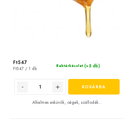
Ft547
(>5 db)
Raktárkészlet
Egységár:
Ft547 / 1 db
KOSÁRBA
Alkalmas esküvők, cégek, szállodák...