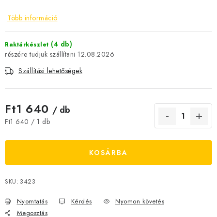
JELENLEGI KEDVEZMÉNYEK
Több információ
HÍREK
(4 db)
Raktárkészlet
12.08.2026
CSOKOLÁDÉ
Szállítási lehetőségek
ÉTREND-KIEGÉSZÍTŐK
Ft1 640
/ db
Kőboltos üzlet
A történetünk
Cikkek
Írtak rólunk
Egységár:
Ft1 640 / 1 db
Kapcsolatok
Szállítás és fizetés
Gyakori kérdések FAQ
Fotogaléria
Általános üzleti feltételek
Adatvédelem
KOSÁRBA
Visszaküldés, csere és reklamációkezelés
Nagykereskedelem
SKU:
3423
Nyomtatás
Kérdés
Nyomon követés
Megosztás