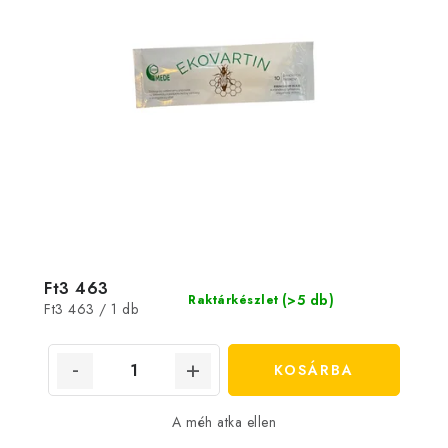
Ft3 463
(>5 db)
Raktárkészlet
Egységár:
Ft3 463 / 1 db
KOSÁRBA
A méh atka ellen