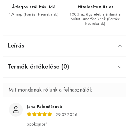
Átlagos szállítási idő
Hitelesített üzlet
1,9 nap (Forrás: Heureka.sk)
100% az ügyfelek ajánlaná a
boltot ismerőseiknek (Forrás:
heureka.sk)
Leírás
Termék értékelése (0)
Jana Palenčárová
29.07.2026
Spokojnosť