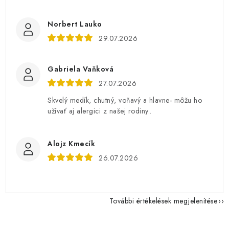
Norbert Lauko
29.07.2026
Gabriela Vaňková
27.07.2026
Skvelý medík, chutný, voňavý a hlavne- môžu ho
užívať aj alergici z našej rodiny..
Alojz Kmecík
26.07.2026
További értékelések megjelenítése