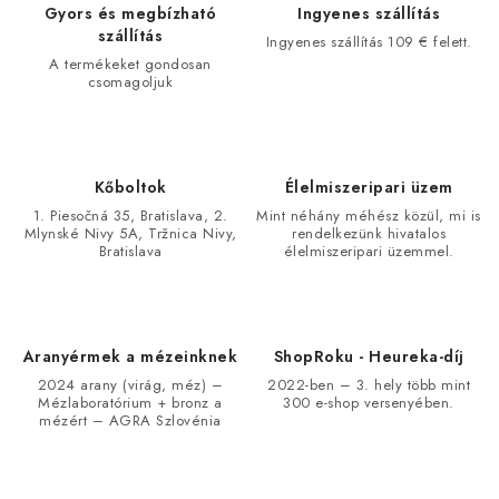
Gyors és megbízható
Ingyenes szállítás
szállítás
Ingyenes szállítás 109 € felett.
A termékeket gondosan
csomagoljuk
Kőboltok
Élelmiszeripari üzem
1. Piesočná 35, Bratislava, 2.
Mint néhány méhész közül, mi is
Mlynské Nivy 5A, Tržnica Nivy,
rendelkezünk hivatalos
Bratislava
élelmiszeripari üzemmel.
Aranyérmek a mézeinknek
ShopRoku - Heureka-díj
2024 arany (virág, méz) –
2022-ben – 3. hely több mint
Mézlaboratórium + bronz a
300 e-shop versenyében.
mézért – AGRA Szlovénia