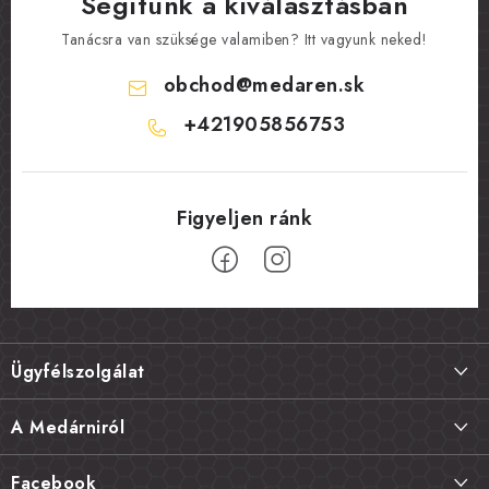
Segítünk a kiválasztásban
Tanácsra van szüksége valamiben? Itt vagyunk neked!
obchod
@
medaren.sk
+421905856753
L
á
Ügyfélszolgálat
b
l
Szállítás és fizetés
A Medárniról
é
Termékek visszaküldése, csere és reklamációk
c
Kapcsolat
Facebook