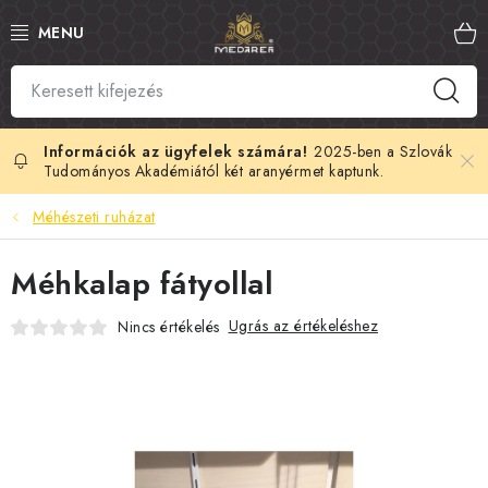
Ugrás
a
fő
tartalomhoz
SZLOVÁK MÉZ
MANUKA MÉZ
2025-ben a Szlovák
Tudományos Akadémiától két aranyérmet kaptunk.
MÉHPEMPŐ
Méhészeti ruházat
PROPOLISZ
Méhkalap fátyollal
KIRÁLYI ZSELÉ
Ugrás az értékeléshez
Nincs értékelés
MÉHMÉREG
MÉZES KOZMETIKUMOK