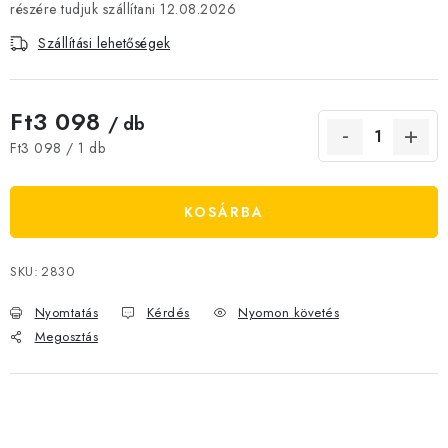
12.08.2026
JELENLEGI KEDVEZMÉNYEK
Szállítási lehetőségek
HÍREK
Ft3 098
/ db
CSOKOLÁDÉ
Egységár:
Ft3 098 / 1 db
ÉTREND-KIEGÉSZÍTŐK
KOSÁRBA
Kőboltos üzlet
A történetünk
Cikkek
Írtak rólunk
Kapcsolatok
Szállítás és fizetés
Gyakori kérdések FAQ
SKU:
2830
Fotogaléria
Általános üzleti feltételek
Adatvédelem
Nyomtatás
Kérdés
Nyomon követés
Visszaküldés, csere és reklamációkezelés
Nagykereskedelem
Megosztás