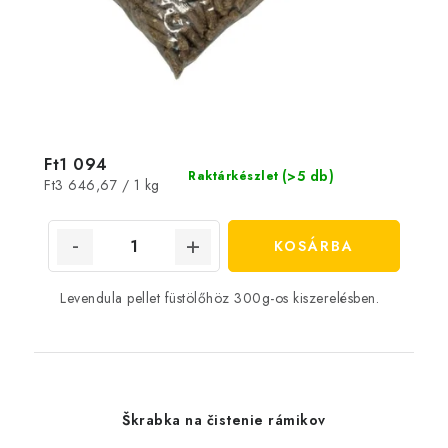
Ft1 094
(>5 db)
Raktárkészlet
Egységár:
Ft3 646,67 / 1 kg
KOSÁRBA
Levendula pellet füstölőhöz 300g-os kiszerelésben.
Škrabka na čistenie rámikov