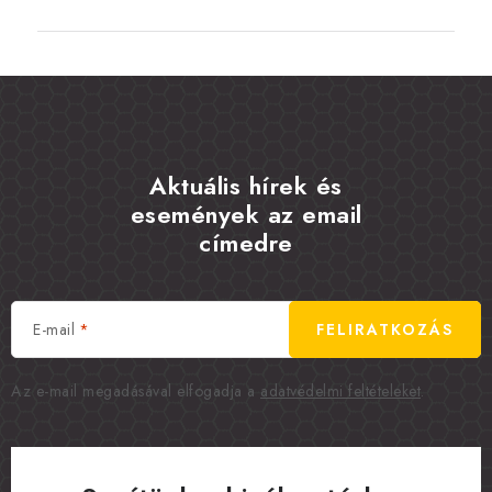
Aktuális hírek és
események az email
címedre
E-mail
FELIRATKOZÁS
Az e-mail megadásával elfogadja a
adatvédelmi feltételeket
.