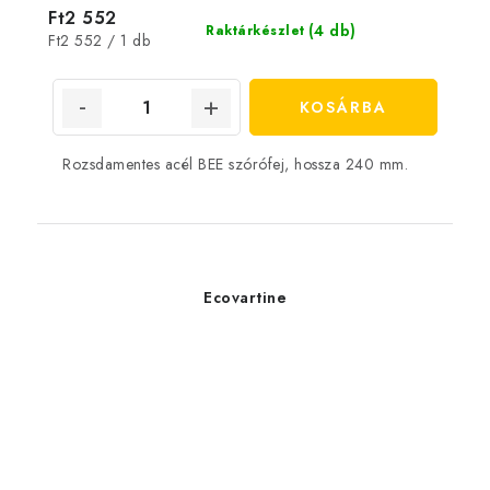
Ft2 552
(4 db)
Raktárkészlet
Egységár:
Ft2 552 / 1 db
KOSÁRBA
Rozsdamentes acél BEE szórófej, hossza 240 mm.
Ecovartine