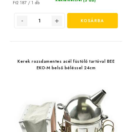
Egységár:
Ft2 187 / 1 db
KOSÁRBA
Kerek rozsdamentes acél füstölő tartóval BEE
EKO-M belső béléssel 24cm