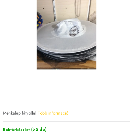
MÉZSÖR
MÉZ AJÁNDÉKCSOMAGOK
VIASZ TERMÉKEK
A MÉHÉSZETI TERMÉKEK KIEGÉSZÍTŐI
MÉZES ÉDESSÉG
MÉHÉSZETI SZOLGÁLTATÁSOK
AJÁNDÉKUTALVÁNY
MÉHÉSZETI KELLÉKEK
Méhkalap fátyollal
Több információ
IRODALOM - KÖNYVEK
(>5 db)
Raktárkészlet