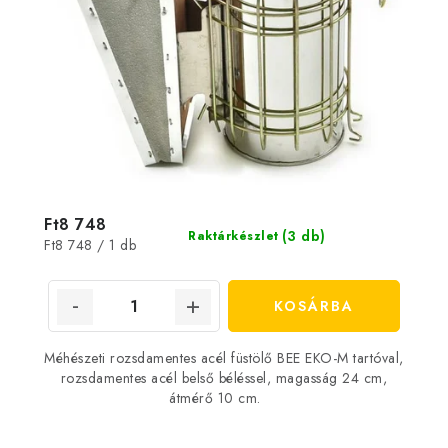
Ft8 748
(3 db)
Raktárkészlet
Egységár:
Ft8 748 / 1 db
KOSÁRBA
Méhészeti rozsdamentes acél füstölő BEE EKO-M tartóval,
rozsdamentes acél belső béléssel, magasság 24 cm,
átmérő 10 cm.