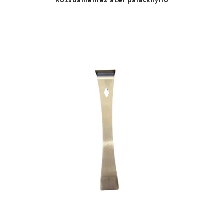
Rozsdamentes acél palacknyitó