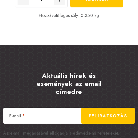
Hozzávetőleges súly: 0,350 kg
Aktuális hírek és
események az email
címedre
E-mail
FELIRATKOZÁS
Az e-mail megadásával elfogadja a
adatvédelmi feltételeket
.