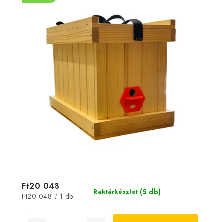
Ft20 048
(5 db)
Raktárkészlet
Egységár:
Ft20 048 / 1 db