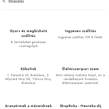
Megosztás
Gyors és megbízható
Ingyenes szállítás
szállítás
Ingyenes szállítás 109 € felett.
A termékeket gondosan
csomagoljuk
Kőboltok
Élelmiszeripari üzem
1. Piesočná 35, Bratislava, 2.
Mint néhány méhész közül, mi is
Mlynské Nivy 5A, Tržnica Nivy,
rendelkezünk hivatalos
Bratislava
élelmiszeripari üzemmel.
Aranyérmek a mézeinknek
ShopRoku - Heureka-díj