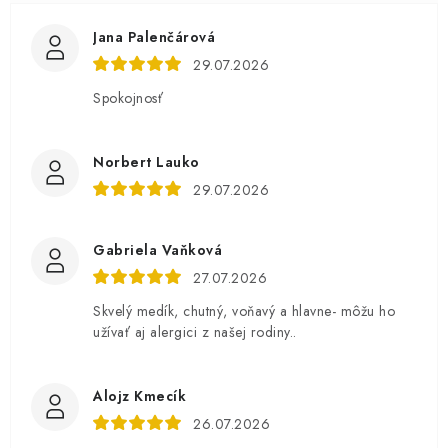
Jana Palenčárová
29.07.2026
Spokojnosť
Norbert Lauko
29.07.2026
Gabriela Vaňková
27.07.2026
Skvelý medík, chutný, voňavý a hlavne- môžu ho
užívať aj alergici z našej rodiny..
Alojz Kmecík
26.07.2026