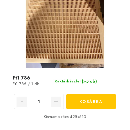
Ft1 786
(>5 db)
Raktárkészlet
Egységár:
Ft1 786 / 1 db
KOSÁRBA
Kismama rács 425x510