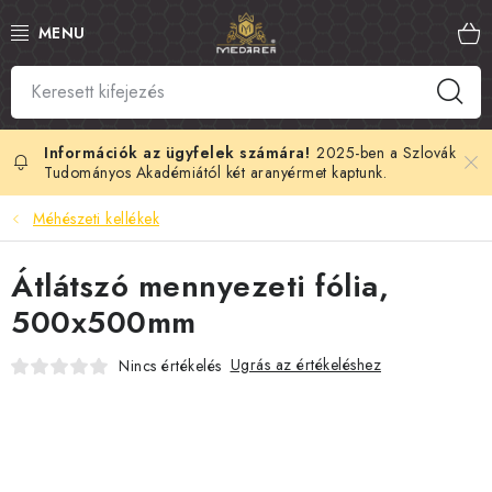
Ugrás
a
fő
tartalomhoz
SZLOVÁK MÉZ
MANUKA MÉZ
2025-ben a Szlovák
Tudományos Akadémiától két aranyérmet kaptunk.
MÉHPEMPŐ
Méhészeti kellékek
PROPOLISZ
Átlátszó mennyezeti fólia,
500x500mm
KIRÁLYI ZSELÉ
Ugrás az értékeléshez
Nincs értékelés
MÉHMÉREG
MÉZES KOZMETIKUMOK