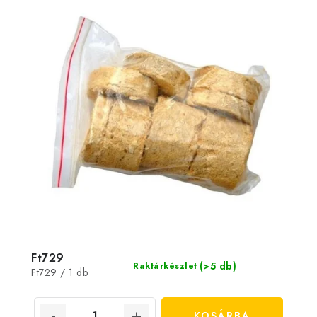
Ft729
(>5 db)
Raktárkészlet
Egységár:
Ft729 / 1 db
KOSÁRBA