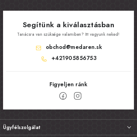
Segítünk a kiválasztásban
Tanácsra van szüksége valamiben? Itt vagyunk neked!
obchod
@
medaren.sk
+421905856753
L
á
Ügyfélszolgálat
b