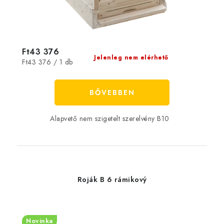
Ft43 376
Jelenleg nem elérhető
Egységár:
Ft43 376 / 1 db
BŐVEBBEN
Alapvető nem szigetelt szerelvény B10
Roják B 6 rámikový
Novinka