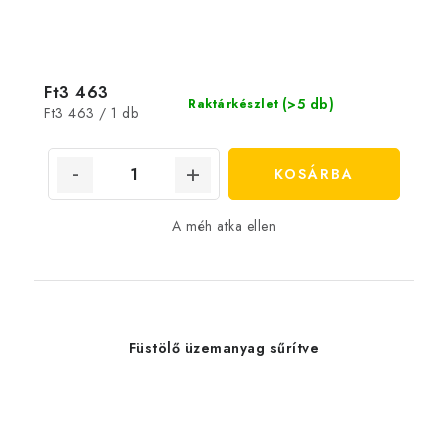
Ft3 463
(>5 db)
Raktárkészlet
Egységár:
Ft3 463 / 1 db
KOSÁRBA
A méh atka ellen
Füstölő üzemanyag sűrítve