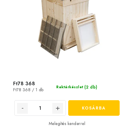
Ft78 368
(2 db)
Raktárkészlet
Egységár:
Ft78 368 / 1 db
KOSÁRBA
Melegítés kenderrel