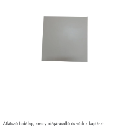
MÉZSÖR
MÉZ AJÁNDÉKCSOMAGOK
VIASZ TERMÉKEK
A MÉHÉSZETI TERMÉKEK KIEGÉSZÍTŐI
MÉZES ÉDESSÉG
MÉHÉSZETI SZOLGÁLTATÁSOK
AJÁNDÉKUTALVÁNY
MÉHÉSZETI KELLÉKEK
Átlátszó fedőlap, amely időjárásálló és védi a kaptárat.
IRODALOM - KÖNYVEK