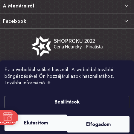
l
Szállítás és fizetés
A Medárniról
é
Termékek visszaküldése, csere és reklamációk
c
Kapcsolat
Facebook
Gyakori kérdések FAQ
A mi történetünk
Értékelés
Kőboltjaink
Általános szerződési feltételek
Cikkek
Adatvédelem
Írtak rólunk
Ez a weboldal sütiket használ. A weboldal további
Nagykereskedelem
Fotógaléria
böngészésével Ön hozzájárul azok használatához.
További információ itt.
Hírek
Shoptet Pay
Beállítások
Copyright 2026
MEDÁREŇ
. Minden jog fenntartva.
Süti beállítások
Elutasítom
text_expand
Elfogadom
szerkesztése
nk
Shoptet készítette