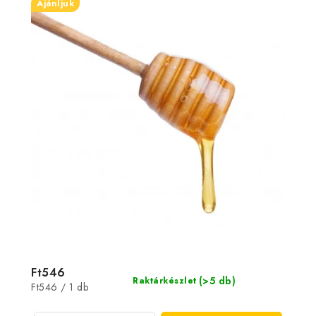
Ajánljuk
Ft546
(>5 db)
Raktárkészlet
Egységár:
Ft546 / 1 db