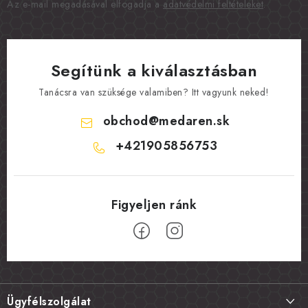
Az e-mail megadásával elfogadja a
adatvédelmi feltételeket
.
Segítünk a kiválasztásban
Tanácsra van szüksége valamiben? Itt vagyunk neked!
obchod
@
medaren.sk
+421905856753
L
á
Ügyfélszolgálat