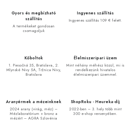
Gyors és megbízható
Ingyenes szállítás
szállítás
Ingyenes szállítás 109 € felett.
A termékeket gondosan
csomagoljuk
Kőboltok
Élelmiszeripari üzem
1. Piesočná 35, Bratislava, 2.
Mint néhány méhész közül, mi is
Mlynské Nivy 5A, Tržnica Nivy,
rendelkezünk hivatalos
Bratislava
élelmiszeripari üzemmel.
Aranyérmek a mézeinknek
ShopRoku - Heureka-díj
2024 arany (virág, méz) –
2022-ben – 3. hely több mint
Mézlaboratórium + bronz a
300 e-shop versenyében.
mézért – AGRA Szlovénia