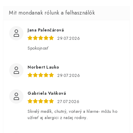
Jana Palenčárová
29.07.2026
Spokojnosť
Norbert Lauko
29.07.2026
Gabriela Vaňková
27.07.2026
Skvelý medík, chutný, voňavý a hlavne- môžu ho
užívať aj alergici z našej rodiny..