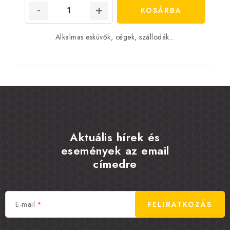
KOSÁRBA
Alkalmas esküvők, cégek, szállodák...
Aktuális hírek és
események az email
címedre
E-mail
FELIRATKOZÁS