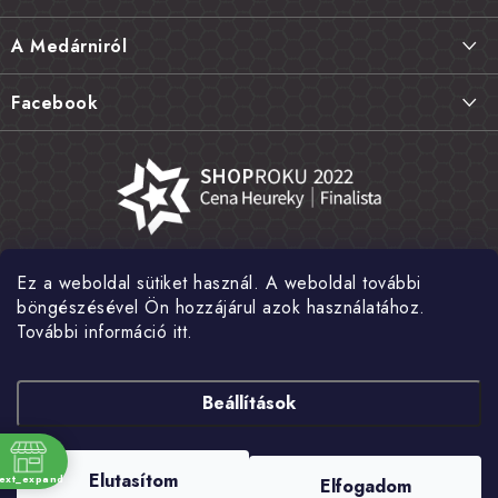
b
l
Szállítás és fizetés
A Medárniról
é
Termékek visszaküldése, csere és reklamációk
c
Kapcsolat
Facebook
Gyakori kérdések FAQ
A mi történetünk
Értékelés
Kőboltjaink
Általános szerződési feltételek
Cikkek
Adatvédelem
Írtak rólunk
Ez a weboldal sütiket használ. A weboldal további
Nagykereskedelem
Fotógaléria
böngészésével Ön hozzájárul azok használatához.
További információ itt.
Hírek
Shoptet Pay
Beállítások
Copyright 2026
MEDÁREŇ
. Minden jog fenntartva.
Süti beállítások
Elutasítom
text_expand
Elfogadom
szerkesztése