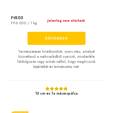
Ft800
Jelenleg nem elérhető
Egységár:
Ft16 000 / 1 kg
BŐVEBBEN
Természetesen kristályosított, nyers méz, amelyet
közvetlenül a méhcsaládból nyerünk, mindenféle
feldolgozás vagy szűrés nélkül, hogy megőrizzük
tápértékét és természetes ízét.
15 cm-es fa mézespálca