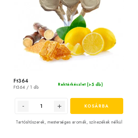
Ft364
(>5 db)
Raktárkészlet
Egységár:
Ft364 / 1 db
KOSÁRBA
Tartósítószerek, mesterséges aromák, színezékek nélkül