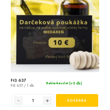
Ft3 637
(>5 db)
Raktárkészlet
Egységár:
Ft3 637 / 1 db
KOSÁRBA