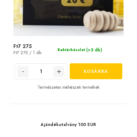
Ft7 275
(>5 db)
Raktárkészlet
Egységár:
Ft7 275 / 1 db
KOSÁRBA
Természetes méhészeti termékek
Ajándékutalvány 100 EUR