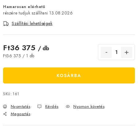
JELENLEGI KEDVEZMÉNYEK
Hamarosan elérhető
13.08.2026
HÍREK
Szállítási lehetőségek
CSOKOLÁDÉ
Ft36 375
/ db
ÉTREND-KIEGÉSZÍTŐK
Egységár:
Ft36 375 / 1 db
Kőboltos üzlet
A történetünk
Cikkek
Írtak rólunk
KOSÁRBA
Kapcsolatok
Szállítás és fizetés
Gyakori kérdések FAQ
Fotogaléria
Általános üzleti feltételek
Adatvédelem
SKU:
161
Visszaküldés, csere és reklamációkezelés
Nagykereskedelem
Nyomtatás
Kérdés
Nyomon követés
Megosztás