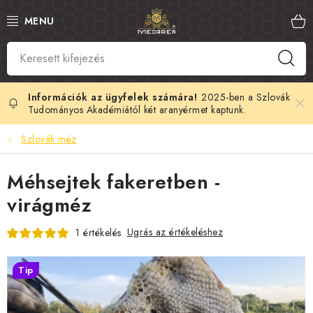
Ugrás
a
fő
tartalomhoz
SZLOVÁK MÉZ
MANUKA MÉZ
2025-ben a Szlovák
Tudományos Akadémiától két aranyérmet kaptunk.
MÉHPEMPŐ
Szlovák méz
PROPOLISZ
Méhsejtek fakeretben -
virágméz
KIRÁLYI ZSELÉ
Ugrás az értékeléshez
1 értékelés
MÉHMÉREG
Tip
MÉZES KOZMETIKUMOK