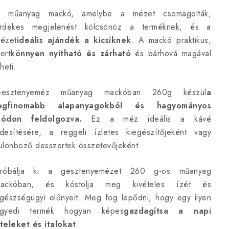
 műanyag mackó, amelybe a mézet csomagolták,
rdekes megjelenést kölcsönöz a terméknek, és a
ézet
ideális ajándék a kicsiknek
. A mackó praktikus,
ert
könnyen nyitható és zárható
és bárhová magával
iheti.
esztenyeméz műanyag mackóban 260g készül
a
egfinomabb alapanyagokból és hagyományos
ódon feldolgozva.
Ez a méz ideális a kávé
desítésére, a reggeli ízletes kiegészítőjeként vagy
ülönböző desszertek összetevőjeként.
róbálja ki a gesztenyemézet 260 g-os műanyag
ackóban, és kóstolja meg kivételes ízét és
gészségügyi előnyeit. Meg fog lepődni, hogy egy ilyen
gyedi termék hogyan képes
gazdagítsa a napi
teleket és italokat
.