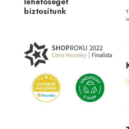
lehetőséget
biztosítunk
T
l