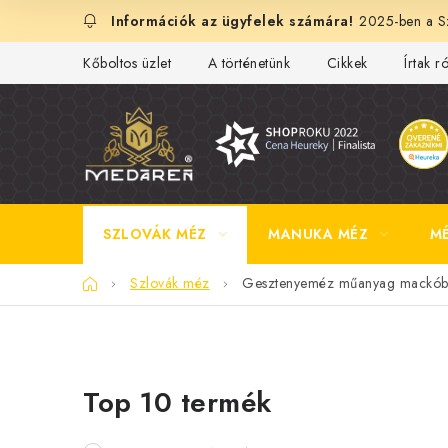
Ugrás
2025-ben a Sz
a
fő
Kőboltos üzlet
A történetünk
Cikkek
Írtak r
tartalomhoz
SZLOVÁK MÉZ
MANUKA MÉZ
M
Kezdőlap
Szlovák méz
Gesztenyeméz műanyag mackó
O
Top 10 termék
l