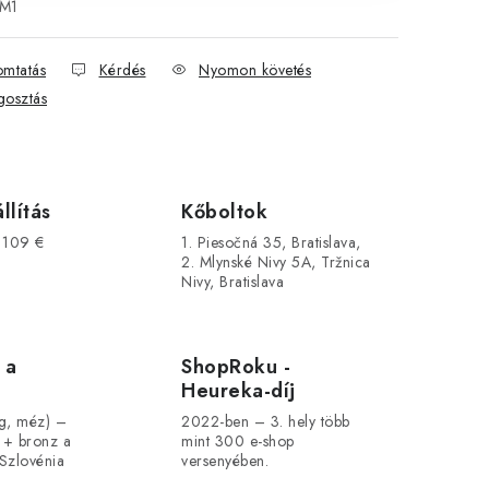
M1
mtatás
Kérdés
Nyomon követés
osztás
llítás
Kőboltok
s 109 €
1. Piesočná 35, Bratislava,
2. Mlynské Nivy 5A, Tržnica
Nivy, Bratislava
 a
ShopRoku -
Heureka-díj
ág, méz) –
2022-ben – 3. hely több
 + bronz a
mint 300 e-shop
Szlovénia
versenyében.