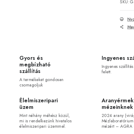
SKU:
G
Nyo
Meg
Gyors és
Ingyenes szá
megbízható
Ingyenes szállítá
szállítás
felett.
A termékeket gondosan
csomagoljuk
Élelmiszeripari
Aranyérmek
üzem
mézeinknek
Mint néhány méhész közül,
2024 arany (vir
mi is rendelkezünk hivatalos
Mézlaboratórium
élelmiszeripari üzemmel.
mézért – AGRA 