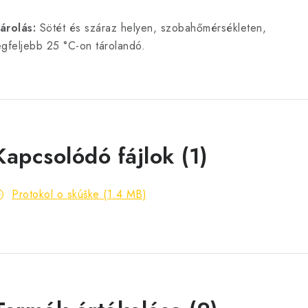
árolás:
Sötét és száraz helyen, szobahőmérsékleten,
egfeljebb 25 °C-on tárolandó.
Kapcsolódó fájlok (1)
Protokol o skúške (1.4 MB)
V