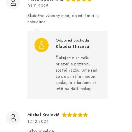
01.11.2025
Skutočne výborný med, objednám si aj
nabudúce.
Klaudia Hricová
Ďakujeme za vašu
priazeň a pozitívnu
spätnú väzbu. Sme radi,
že ste s naším medom
spokojná a budeme sa
tešiť na ďalší nákup.
Michal Kralovič
12.12.2024
Spkojny velice