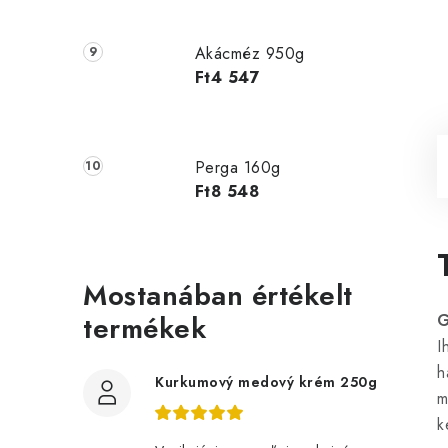
Akácméz 950g
Ft4 547
Perga 160g
Ft8 548
Mostanában értékelt
termékek
I
h
Kurkumový medový krém 250g
m
k