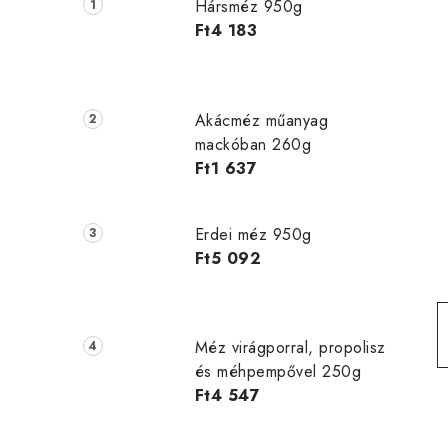
d
Hársméz 950g
a
Ft4 183
l
s
Akácméz műanyag
ó
mackóban 260g
Ft1 637
p
a
Erdei méz 950g
n
Ft5 092
e
l
Méz virágporral, propolisz
és méhpempővel 250g
Ft4 547