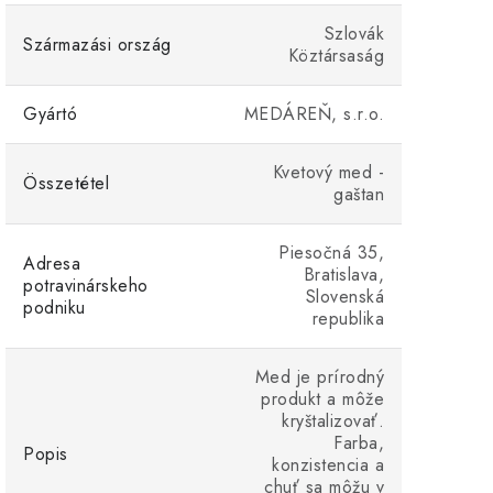
Szlovák
Származási ország
Köztársaság
Gyártó
MEDÁREŇ, s.r.o.
Kvetový med -
Összetétel
gaštan
Piesočná 35,
Adresa
Bratislava,
potravinárskeho
Slovenská
podniku
republika
Med je prírodný
produkt a môže
kryštalizovať.
Farba,
Popis
konzistencia a
chuť sa môžu v