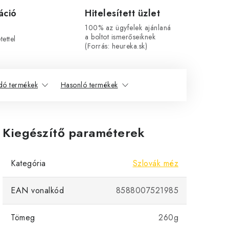
áció
Hitelesített üzlet
100% az ügyfelek ajánlaná
a boltot ismerőseiknek
ettel
(Forrás: heureka.sk)
dó termékek
Hasonló termékek
Kiegészítő paraméterek
Kategória
Szlovák méz
EAN vonalkód
8588007521985
Tömeg
260g