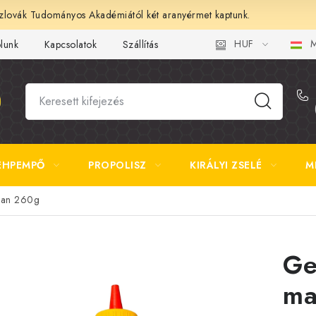
lovák Tudományos Akadémiától két aranyérmet kaptunk.
HUF
M
ólunk
Kapcsolatok
Szállítás és fizetés
Gyakori kérdések 
ÉHPEMPŐ
PROPOLISZ
KIRÁLYI ZSELÉ
M
ban 260g
Ge
ma