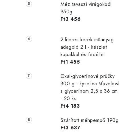
Méz tavaszi virágokból
950g
Ft3 456
2 literes kerek műanyag
adagoló 2 l - készlet
kupakkal és fedéllel
Ft1 455
Oxal-glycerínové prúžky
300 g - kyselina šťavelová
s glycerínom 2,5 x 36 cm
- 20 ks
Ft4 183
Szárított méhpempő 190g
Ft3 637