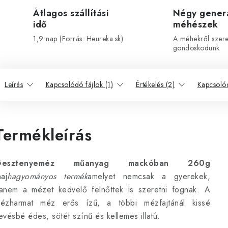
Átlagos szállítási
Négy gener
idő
méhészek
1,9 nap (Forrás: Heureka.sk)
A méhekről szeret
gondoskodunk
Leírás
Kapcsolódó fájlok (1)
Értékelés (2)
Kapcsoló
Termékleírás
Gesztenyeméz műanyag mackóban 260g
haj
hagyományos termék
amelyet nemcsak a gyerekek,
anem a mézet kedvelő felnőttek is szeretni fognak. A
ézharmat méz erős ízű, a többi mézfajtánál kissé
evésbé édes, sötét színű és kellemes illatú.