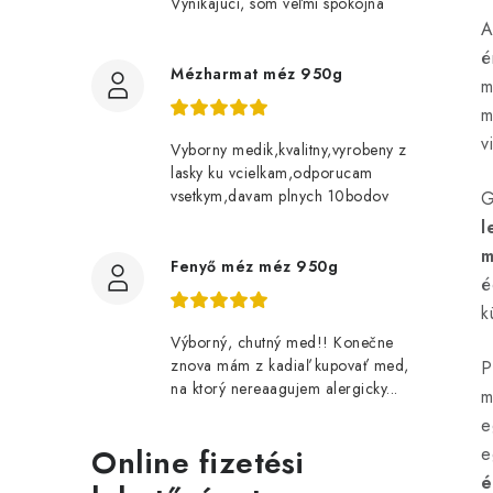
Vynikajúci, som veľmi spokojná
A
é
Mézharmat méz 950g
m
m
v
Vyborny medik,kvalitny,vyrobeny z
lasky ku vcielkam,odporucam
vsetkym,davam plnych 10bodov
G
l
m
Fenyő méz méz 950g
é
k
Výborný, chutný med!! Konečne
znova mám z kadiaľ kupovať med,
P
na ktorý nereaagujem alergicky...
m
e
Online fizetési
e
é