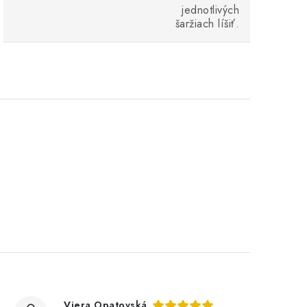
jednotlivých
šaržiach líšiť.
Viera Opatovská