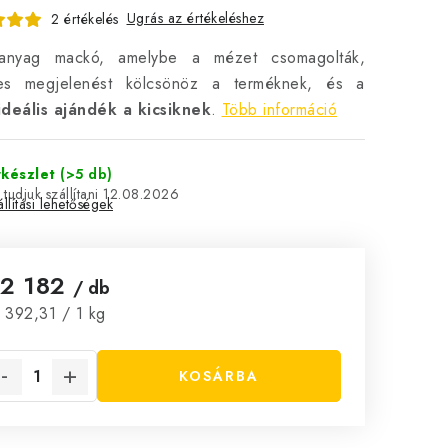
Ugrás az értékeléshez
2 értékelés
nyag mackó, amelybe a mézet csomagolták,
es megjelenést kölcsönöz a terméknek, és a
ideális ajándék a kicsiknek
.
Több információ
rkészlet
(>5 db)
12.08.2026
llítási lehetőségek
t2 182
/ db
ységár:
 392,31 / 1 kg
KOSÁRBA