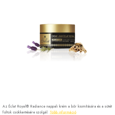
MÉZSÖR
MÉZ AJÁNDÉKCSOMAGOK
VIASZ TERMÉKEK
A MÉHÉSZETI TERMÉKEK KIEGÉSZÍTŐI
MÉZES ÉDESSÉG
MÉHÉSZETI SZOLGÁLTATÁSOK
AJÁNDÉKUTALVÁNY
MÉHÉSZETI KELLÉKEK
Az Éclat Royal® Radiance nappali krém a bőr kisimítására és a sötét
IRODALOM - KÖNYVEK
foltok csökkentésére szolgál.
Több információ