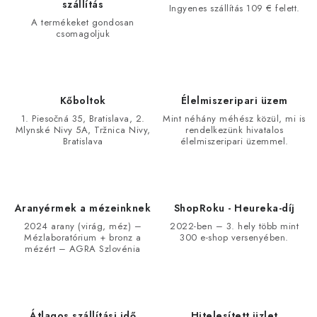
szállítás
Ingyenes szállítás 109 € felett.
A termékeket gondosan
csomagoljuk
Kőboltok
Élelmiszeripari üzem
1. Piesočná 35, Bratislava, 2.
Mint néhány méhész közül, mi is
Mlynské Nivy 5A, Tržnica Nivy,
rendelkezünk hivatalos
Bratislava
élelmiszeripari üzemmel.
Aranyérmek a mézeinknek
ShopRoku - Heureka-díj
2024 arany (virág, méz) –
2022-ben – 3. hely több mint
Mézlaboratórium + bronz a
300 e-shop versenyében.
mézért – AGRA Szlovénia
Átlagos szállítási idő
Hitelesített üzlet