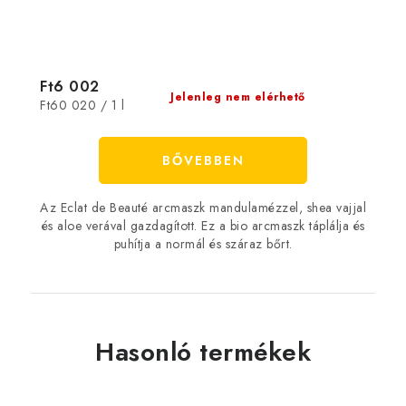
Ft6 002
Jelenleg nem elérhető
Egységár:
Ft60 020 / 1 l
BŐVEBBEN
Az Eclat de Beauté arcmaszk mandulamézzel, shea vajjal
és aloe verával gazdagított. Ez a bio arcmaszk táplálja és
puhítja a normál és száraz bőrt.
Hasonló termékek