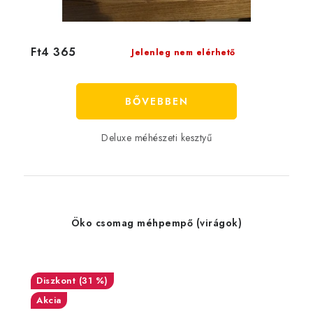
Ft4 365
Jelenleg nem elérhető
BŐVEBBEN
Deluxe méhészeti kesztyű
Öko csomag méhpempő (virágok)
(31 %)
Akcia