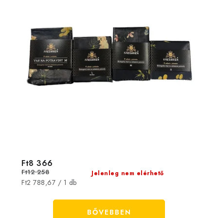
Ft8 366
Ft12 258
Jelenleg nem elérhető
Egységár:
Ft2 788,67 / 1 db
BŐVEBBEN