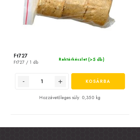
Ft727
(>5 db)
Raktárkészlet
Egységár:
Ft727 / 1 db
KOSÁRBA
Hozzávetőleges súly: 0,350 kg