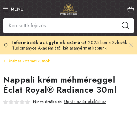
Ugrás
a
fő
tartalomhoz
SZLOVÁK MÉZ
MANUKA MÉZ
2025-ben a Szlovák
Tudományos Akadémiától két aranyérmet kaptunk.
MÉHPEMPŐ
Mézes kozmetikumok
PROPOLISZ
Nappali krém méhméreggel
Éclat Royal® Radiance 30ml
KIRÁLYI ZSELÉ
Ugrás az értékeléshez
Nincs értékelés
MÉHMÉREG
MÉZES KOZMETIKUMOK