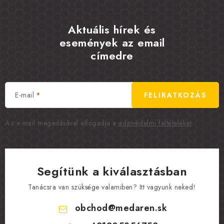
Aktuális hírek és
események az email
címedre
E-mail
FELIRATKOZÁS
Az e-mail megadásával elfogadja a
adatvédelmi feltételeket
.
Segítünk a kiválasztásban
Tanácsra van szüksége valamiben? Itt vagyunk neked!
obchod
@
medaren.sk