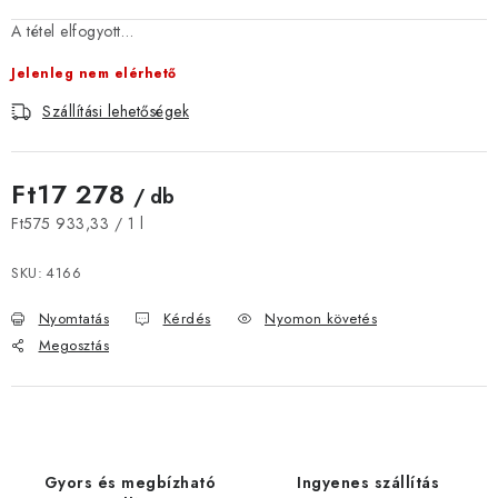
JELENLEGI KEDVEZMÉNYEK
A tétel elfogyott…
Jelenleg nem elérhető
HÍREK
Szállítási lehetőségek
CSOKOLÁDÉ
Ft17 278
/ db
ÉTREND-KIEGÉSZÍTŐK
Egységár:
Ft575 933,33 / 1 l
Kőboltos üzlet
A történetünk
Cikkek
Írtak rólunk
SKU:
4166
Kapcsolatok
Szállítás és fizetés
Gyakori kérdések FAQ
Nyomtatás
Kérdés
Nyomon követés
Fotogaléria
Általános üzleti feltételek
Adatvédelem
Megosztás
Visszaküldés, csere és reklamációkezelés
Nagykereskedelem
Gyors és megbízható
Ingyenes szállítás