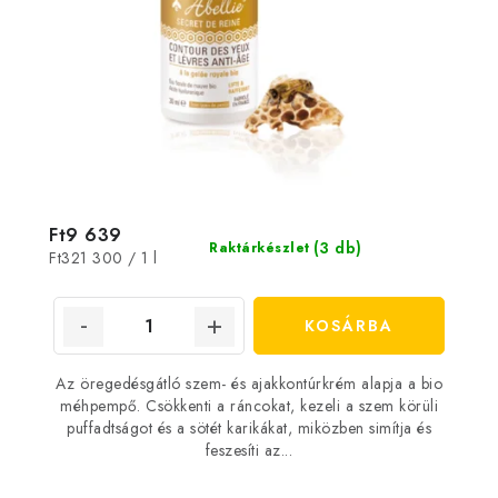
Ft9 639
(3 db)
Raktárkészlet
Egységár:
Ft321 300 / 1 l
KOSÁRBA
Az öregedésgátló szem- és ajakkontúrkrém alapja a bio
méhpempő. Csökkenti a ráncokat, kezeli a szem körüli
puffadtságot és a sötét karikákat, miközben simítja és
feszesíti az...