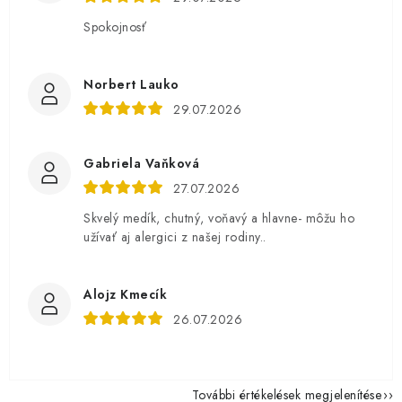
Spokojnosť
Norbert Lauko
29.07.2026
Gabriela Vaňková
27.07.2026
Skvelý medík, chutný, voňavý a hlavne- môžu ho
užívať aj alergici z našej rodiny..
Alojz Kmecík
26.07.2026
További értékelések megjelenítése