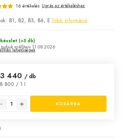
Ugrás az értékeléshez
16 értékelés
nok:
B1, B2, B3, B6, E
Több információ
rkészlet
(>5 db)
11.08.2026
llítási lehetőségek
t3 440
/ db
ységár:
8 800 / 1 l
KOSÁRBA
4