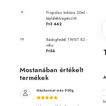
Propolisz tinktúra 50ml -
táplálékkiegészítő
Ft3 442
Bádogfedél TWIST 82 -
vilko
Ft54
Mostanában értékelt
termékek
A
-
Mézharmat méz 950g
-
k