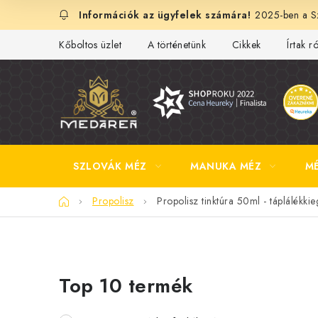
Ugrás
2025-ben a Sz
a
fő
Kőboltos üzlet
A történetünk
Cikkek
Írtak r
tartalomhoz
SZLOVÁK MÉZ
MANUKA MÉZ
M
Kezdőlap
Propolisz
Propolisz tinktúra 50ml - táplálékkie
O
Top 10 termék
l