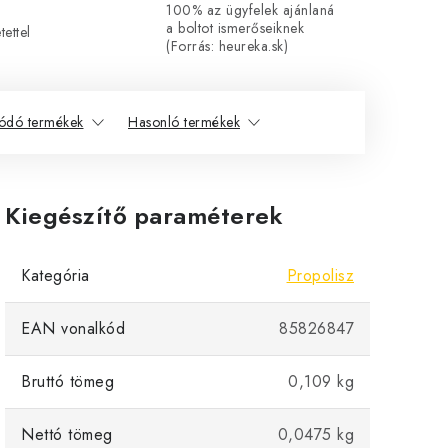
100% az ügyfelek ajánlaná
a boltot ismerőseiknek
ettel
(Forrás: heureka.sk)
ódó termékek
Hasonló termékek
Kiegészítő paraméterek
Kategória
Propolisz
EAN vonalkód
85826847
Bruttó tömeg
0,109 kg
Nettó tömeg
0,0475 kg