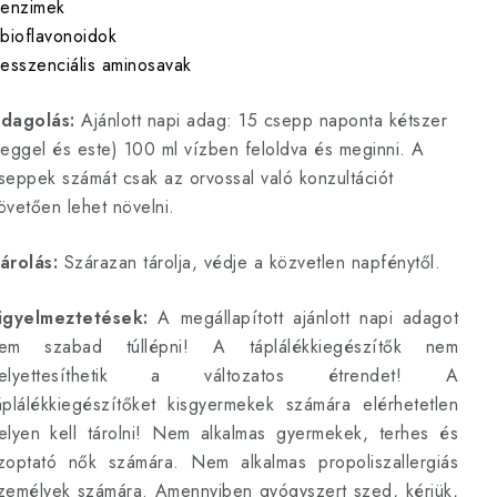
 enzimek
 bioflavonoidok
 esszenciális aminosavak
dagolás:
Ajánlott napi adag: 15 csepp naponta kétszer
reggel és este) 100 ml vízben feloldva és meginni. A
seppek számát csak az orvossal való konzultációt
övetően lehet növelni.
árolás:
Szárazan tárolja, védje a közvetlen napfénytől.
igyelmeztetések:
A megállapított ajánlott napi adagot
em szabad túllépni! A táplálékkiegészítők nem
elyettesíthetik a változatos étrendet! A
áplálékkiegészítőket kisgyermekek számára elérhetetlen
elyen kell tárolni! Nem alkalmas gyermekek, terhes és
zoptató nők számára. Nem alkalmas propoliszallergiás
zemélyek számára. Amennyiben gyógyszert szed, kérjük,