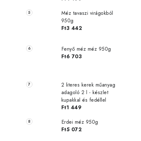
Méz tavaszi virágokból
950g
Ft3 442
Fenyő méz méz 950g
Ft6 703
2 literes kerek műanyag
adagoló 2 l - készlet
kupakkal és fedéllel
Ft1 449
Erdei méz 950g
Ft5 072