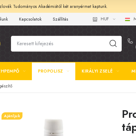
lovák Tudományos Akadémiától két aranyérmet kaptunk.
HUF
M
ólunk
Kapcsolatok
Szállítás és fizetés
Gyakori kérdések 
ÉHPEMPŐ
PROPOLISZ
KIRÁLYI ZSELÉ
M
gészítő
Pr
Ajánljuk
tá