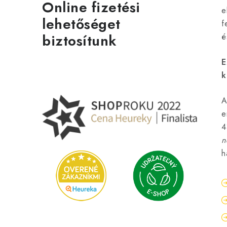
Online fizetési
e
lehetőséget
f
biztosítunk
é
E
k
A
e
4
n
h