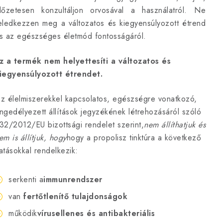
lőzetesen konzultáljon orvosával a használatról. Ne
eledkezzen meg a változatos és kiegyensúlyozott étrend
s az egészséges életmód fontosságáról.
z a termék nem helyettesíti a változatos és
iegyensúlyozott étrendet.
z élelmiszerekkel kapcsolatos, egészségre vonatkozó,
ngedélyezett állítások jegyzékének létrehozásáról szóló
32/2012/EU bizottsági rendelet szerint,
nem állíthatjuk és
em is állítjuk, hogy
hogy a propolisz tinktúra a következő
atásokkal rendelkezik:
serkenti a
immunrendszer
van
fertőtlenítő tulajdonságok
működik
vírusellenes és antibakteriális