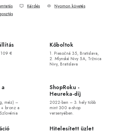
mtatás
Kérdés
Nyomon követés
osztás
llítás
Kőboltok
s 109 €
1. Piesočná 35, Bratislava,
2. Mlynské Nivy 5A, Tržnica
Nivy, Bratislava
 a
ShopRoku -
Heureka-díj
ág, méz) –
2022-ben – 3. hely több
 + bronz a
mint 300 e-shop
Szlovénia
versenyében.
áció
Hitelesített üzlet