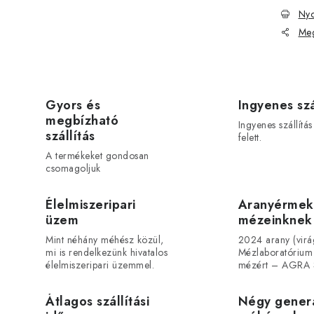
Nyo
Meg
Gyors és
Ingyenes szá
megbízható
Ingyenes szállítá
szállítás
felett.
A termékeket gondosan
csomagoljuk
Élelmiszeripari
Aranyérmek
üzem
mézeinknek
Mint néhány méhész közül,
2024 arany (vir
mi is rendelkezünk hivatalos
Mézlaboratórium
élelmiszeripari üzemmel.
mézért – AGRA 
Átlagos szállítási
Négy gener