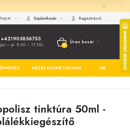
agyar
FAQ
Fotogaléria
Általános üzleti feltételek
Adatvédelem
Bejelentkezés
Regisztráció
+421905856753
Üres kosár
(po – pi: 9:00 – 17:30)
KOSÁR
ÉHMÉREG
MÉZES KOZMETIKUMOK
MÉZSÖR
opolisz tinktúra 50ml -
plálékkiegészítő