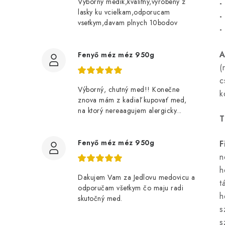
Vyborny medik,kvalitny,vyrobeny z
-
lasky ku vcielkam,odporucam
-
vsetkym,davam plnych 10bodov
-
A
Fenyő méz méz 950g
(
c
Výborný, chutný med!! Konečne
k
znova mám z kadiaľ kupovať med,
na ktorý nereaagujem alergicky...
T
Fenyő méz méz 950g
F
n
h
Dakujem Vam za Jedlovu medovicu a
t
odporučam všetkym čo maju radi
h
skutočný med.
s
s