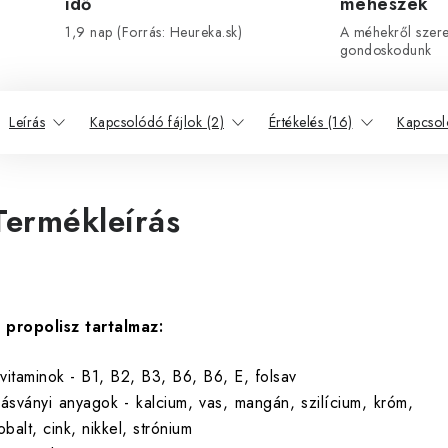
idő
méhészek
1,9 nap (Forrás: Heureka.sk)
A méhekről szeret
gondoskodunk
Leírás
Kapcsolódó fájlok (2)
Értékelés (16)
Kapcsol
Termékleírás
 propolisz tartalmaz:
 vitaminok - B1, B2, B3, B6, B6, E, folsav
 ásványi anyagok - kalcium, vas, mangán, szilícium, króm,
obalt, cink, nikkel, strónium