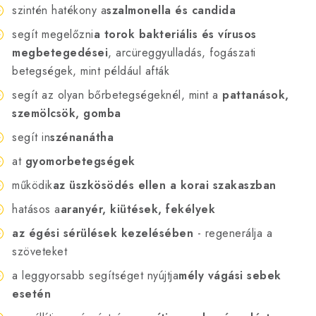
szintén hatékony a
szalmonella és candida
segít megelőzni
a torok bakteriális és vírusos
megbetegedései
, arcüreggyulladás, fogászati
betegségek, mint például afták
segít az olyan bőrbetegségeknél, mint a
pattanások,
szemölcsök, gomba
segít in
szénanátha
at
gyomorbetegségek
működik
az üszkösödés ellen a korai szakaszban
hatásos a
aranyér, kiütések, fekélyek
az égési sérülések kezelésében
- regenerálja a
szöveteket
a leggyorsabb segítséget nyújtja
mély vágási sebek
esetén