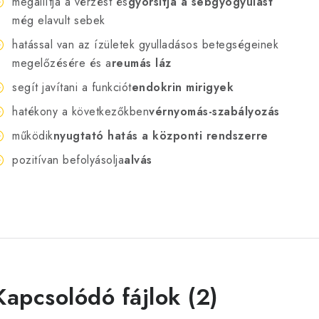
megállítja a vérzést és
gyorsítja a sebgyógyulást
még elavult sebek
hatással van az ízületek gyulladásos betegségeinek
megelőzésére és a
reumás láz
segít javítani a funkciót
endokrin mirigyek
hatékony a következőkben
vérnyomás-szabályozás
működik
nyugtató hatás a központi rendszerre
pozitívan befolyásolja
alvás
Kapcsolódó fájlok (2)