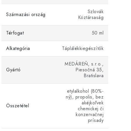
Szlovák
Származási ország
Köztársaság
Térfogat
50 ml
Alkategória
Táplálékkiegészítők
MEDÁREŇ, s.r.o.,
Gyártó
Piesočná 35,
Bratislava
etylalkohol (80%-
ný), propolis, bez
akéjkoľvek
Összetétel
chemickej či
konzervačnej
prísady