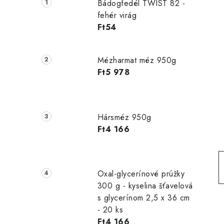
d
Bádogfedél TWIST 82 -
a
fehér virág
Ft54
l
s
Mézharmat méz 950g
ó
Ft5 978
p
a
Hársméz 950g
n
Ft4 166
e
l
Oxal-glycerínové prúžky
300 g - kyselina šťavelová
s glycerínom 2,5 x 36 cm
- 20 ks
Ft4 166