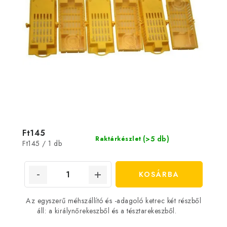
Ft145
(>5 db)
Raktárkészlet
Egységár:
Ft145 / 1 db
KOSÁRBA
Az egyszerű méhszállító és -adagoló ketrec két részből
áll: a királynőrekeszből és a tésztarekeszből.