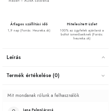
mézért – AGRA Szlovénia
Átlagos szállítási idő
Hitelesített üzlet
1,9 nap (Forrás: Heureka.sk)
100% az ügyfelek ajánlaná a
boltot ismerőseiknek (Forrás:
heureka.sk)
Leírás
Termék értékelése (0)
Jana Palenčárová