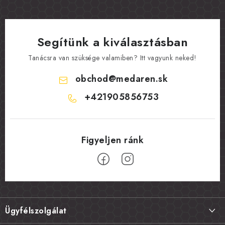
Segítünk a kiválasztásban
Tanácsra van szüksége valamiben? Itt vagyunk neked!
obchod
@
medaren.sk
+421905856753
L
á
Ügyfélszolgálat
b