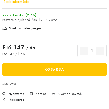
Több információ
JELENLEGI KEDVEZMÉNYEK
(2 db)
Raktárkészlet
HÍREK
12.08.2026
Szállítási lehetőségek
CSOKOLÁDÉ
ÉTREND-KIEGÉSZÍTŐK
Ft6 147
/ db
Egységár:
Ft6 147 / 1 db
Kőboltos üzlet
A történetünk
Cikkek
Írtak rólunk
Kapcsolatok
Szállítás és fizetés
Gyakori kérdések FAQ
KOSÁRBA
Fotogaléria
Általános üzleti feltételek
Adatvédelem
Visszaküldés, csere és reklamációkezelés
Nagykereskedelem
SKU:
2961
Nyomtatás
Kérdés
Nyomon követés
Megosztás