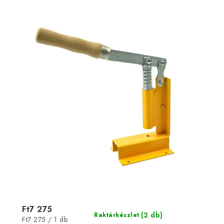
Ft7 275
(2 db)
Raktárkészlet
Egységár:
Ft7 275 / 1 db