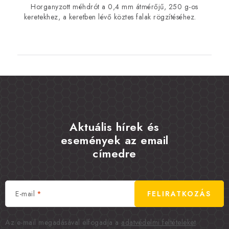
Horganyzott méhdrót a 0,4 mm átmérőjű, 250 g-os
keretekhez, a keretben lévő köztes falak rögzítéséhez.
Aktuális hírek és
események az email
címedre
E-mail
FELIRATKOZÁS
Az e-mail megadásával elfogadja a
adatvédelmi feltételeket
.