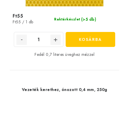
Ft55
(>5 db)
Raktárkészlet
Egységár:
Ft55 / 1 db
KOSÁRBA
Fedél 0,7 literes üveghez mézzel
Vezeték kerethez, ónozott 0,4 mm, 250g