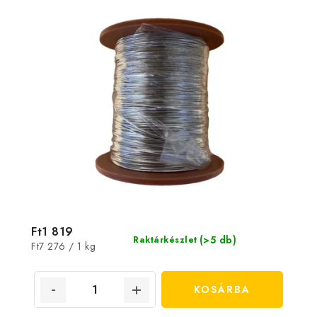
Ft1 819
(>5 db)
Raktárkészlet
Egységár:
Ft7 276 / 1 kg
KOSÁRBA