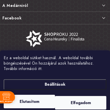
l
Szállítás és fizetés
A Medárniról
é
Termékek visszaküldése, csere és reklamációk
c
Kapcsolat
Facebook
Gyakori kérdések FAQ
A mi történetünk
Értékelés
Kőboltjaink
Általános szerződési feltételek
Cikkek
Adatvédelem
Írtak rólunk
Ez a weboldal sütiket használ. A weboldal további
Nagykereskedelem
Fotógaléria
böngészésével Ön hozzájárul azok használatához.
További információ itt.
Hírek
Shoptet Pay
Beállítások
Copyright 2026
MEDÁREŇ
. Minden jog fenntartva.
Süti beállítások
Elutasítom
text_expand
Elfogadom
szerkesztése
nk
Shoptet készítette