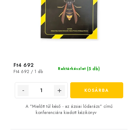
Ft4 692
(5 db)
Raktárkészlet
Egységár:
Ft4 692 / 1 db
KOSÁRBA
A "Mielőtt túl késő - az ázsiai lódarázs" című
konferenciára kiadott kézikönyv