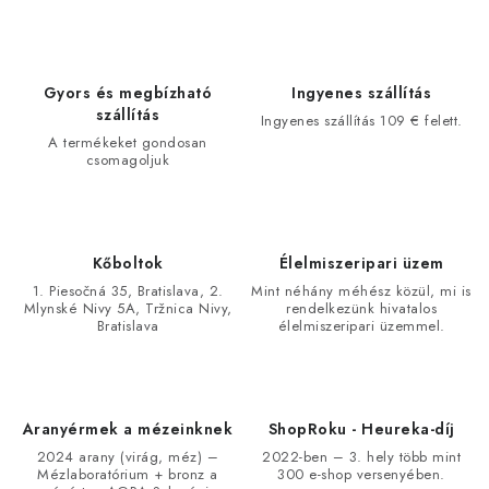
Gyors és megbízható
Ingyenes szállítás
szállítás
Ingyenes szállítás 109 € felett.
A termékeket gondosan
csomagoljuk
Kőboltok
Élelmiszeripari üzem
1. Piesočná 35, Bratislava, 2.
Mint néhány méhész közül, mi is
Mlynské Nivy 5A, Tržnica Nivy,
rendelkezünk hivatalos
Bratislava
élelmiszeripari üzemmel.
Aranyérmek a mézeinknek
ShopRoku - Heureka-díj
2024 arany (virág, méz) –
2022-ben – 3. hely több mint
Mézlaboratórium + bronz a
300 e-shop versenyében.