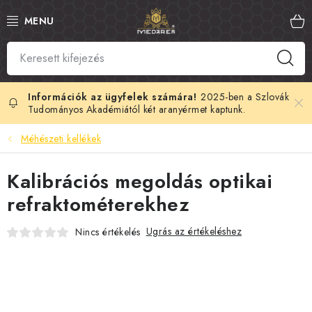
Ugrás
a
fő
tartalomhoz
SZLOVÁK MÉZ
MANUKA MÉZ
2025-ben a Szlovák
Tudományos Akadémiától két aranyérmet kaptunk.
MÉHPEMPŐ
Méhészeti kellékek
PROPOLISZ
Kalibrációs megoldás optikai
refraktométerekhez
KIRÁLYI ZSELÉ
Ugrás az értékeléshez
Nincs értékelés
MÉHMÉREG
MÉZES KOZMETIKUMOK