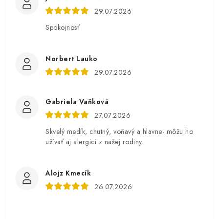
29.07.2026
Spokojnosť
Norbert Lauko
29.07.2026
Gabriela Vaňková
27.07.2026
Skvelý medík, chutný, voňavý a hlavne- môžu ho
užívať aj alergici z našej rodiny..
Alojz Kmecík
26.07.2026