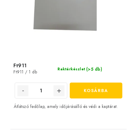
Ft911
(>5 db)
Raktárkészlet
Egységár:
Ft911 / 1 db
KOSÁRBA
Átlátszó fedőlap, amely időjárásálló és védi a kaptárat.