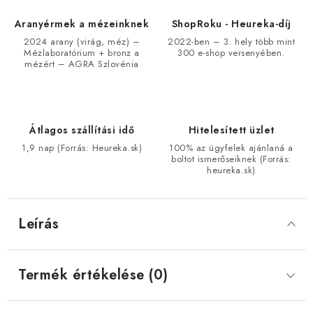
Aranyérmek a mézeinknek
ShopRoku - Heureka-díj
2024 arany (virág, méz) –
2022-ben – 3. hely több mint
Mézlaboratórium + bronz a
300 e-shop versenyében.
mézért – AGRA Szlovénia
Átlagos szállítási idő
Hitelesített üzlet
1,9 nap (Forrás: Heureka.sk)
100% az ügyfelek ajánlaná a
boltot ismerőseiknek (Forrás:
heureka.sk)
Leírás
Termék értékelése (0)