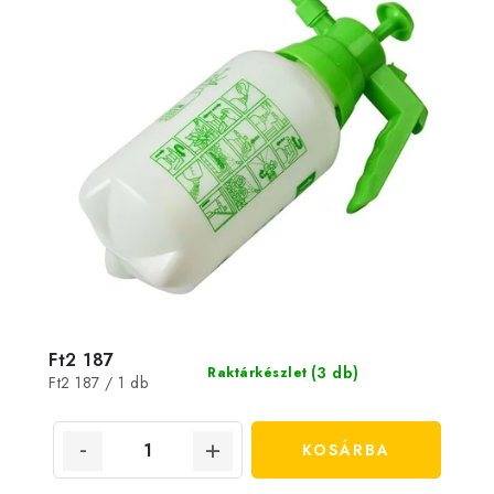
Ft2 187
(3 db)
Raktárkészlet
Egységár:
Ft2 187 / 1 db
KOSÁRBA