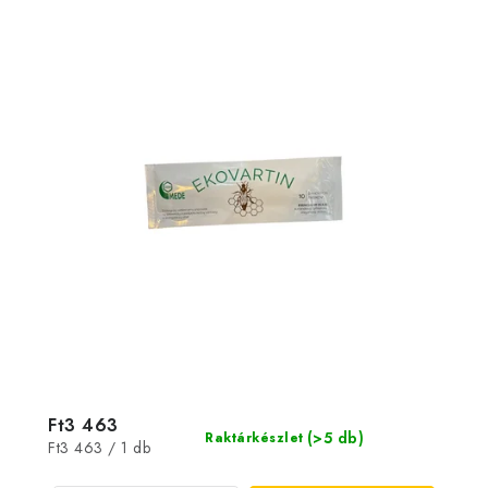
Ft3 463
(>5 db)
Raktárkészlet
Egységár:
Ft3 463 / 1 db