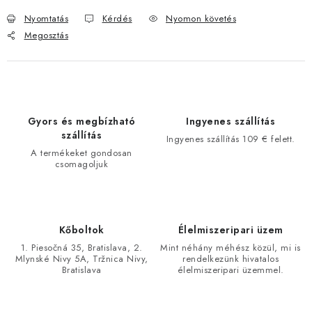
Nyomtatás
Kérdés
Nyomon követés
Megosztás
Gyors és megbízható
Ingyenes szállítás
szállítás
Ingyenes szállítás 109 € felett.
A termékeket gondosan
csomagoljuk
Kőboltok
Élelmiszeripari üzem
1. Piesočná 35, Bratislava, 2.
Mint néhány méhész közül, mi is
Mlynské Nivy 5A, Tržnica Nivy,
rendelkezünk hivatalos
Bratislava
élelmiszeripari üzemmel.