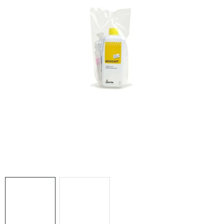
MÉZSÖR
MÉZ AJÁNDÉKCSOMAGOK
VIASZ TERMÉKEK
A MÉHÉSZETI TERMÉKEK KIEGÉSZÍTŐI
MÉZES ÉDESSÉG
MÉHÉSZETI SZOLGÁLTATÁSOK
AJÁNDÉKUTALVÁNY
MÉHÉSZETI KELLÉKEK
IRODALOM - KÖNYVEK