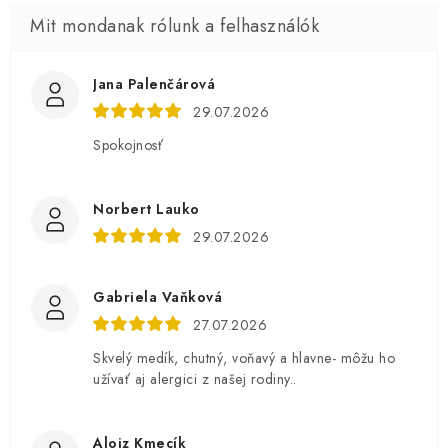
Jana Palenčárová
29.07.2026
Spokojnosť
Norbert Lauko
29.07.2026
Gabriela Vaňková
27.07.2026
Skvelý medík, chutný, voňavý a hlavne- môžu ho
užívať aj alergici z našej rodiny..
Alojz Kmecík