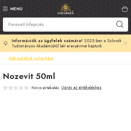
Ugrás
a
fő
tartalomhoz
SZLOVÁK MÉZ
MANUKA MÉZ
2025-ben a Szlovák
Tudományos Akadémiától két aranyérmet kaptunk.
MÉHPEMPŐ
Méhcsaládok gyógyítása
PROPOLISZ
Nozevit 50ml
KIRÁLYI ZSELÉ
Ugrás az értékeléshez
Nincs értékelés
MÉHMÉREG
MÉZES KOZMETIKUMOK