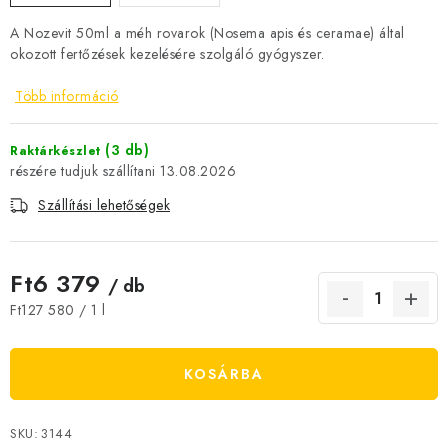
JELENLEGI KEDVEZMÉNYEK
A Nozevit 50ml a méh rovarok (Nosema apis és ceramae) által
okozott fertőzések kezelésére szolgáló gyógyszer.
HÍREK
Több információ
CSOKOLÁDÉ
(3 db)
Raktárkészlet
13.08.2026
ÉTREND-KIEGÉSZÍTŐK
Szállítási lehetőségek
Kőboltos üzlet
A történetünk
Cikkek
Írtak rólunk
Kapcsolatok
Szállítás és fizetés
Gyakori kérdések FAQ
Ft6 379
/ db
Fotogaléria
Általános üzleti feltételek
Adatvédelem
Egységár:
Ft127 580 / 1 l
Visszaküldés, csere és reklamációkezelés
Nagykereskedelem
KOSÁRBA
SKU:
3144