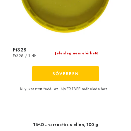
Ft328
Jelenleg nem elérhető
Egységár:
Ft328 / 1 db
BŐVEBBEN
Kilyukasztott fedél az INVERTBEE méheledelhez.
TIMOL varroatózis ellen, 100 g