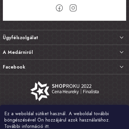
L
á
Ügyfélszolgálat
b
l
Szállítás és fizetés
A Medárniról
é
Termékek visszaküldése, csere és reklamációk
c
Kapcsolat
Facebook
Gyakori kérdések FAQ
A mi történetünk
Értékelés
Kőboltjaink
Általános szerződési feltételek
Cikkek
Adatvédelem
Írtak rólunk
Ez a weboldal sütiket használ. A weboldal további
Nagykereskedelem
Fotógaléria
böngészésével Ön hozzájárul azok használatához.
További információ itt.
Hírek