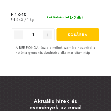
Ft1 640
(>5 db)
Raktárkészlet
Egységár:
Ft1 640 / 1 kg
KOSÁRBA
A BEE FONDA tészta a méhek számára nozevittal a
kolónia gyors növekedésére alkalmas vitamintáp.
Aktuális hírek és
események az email