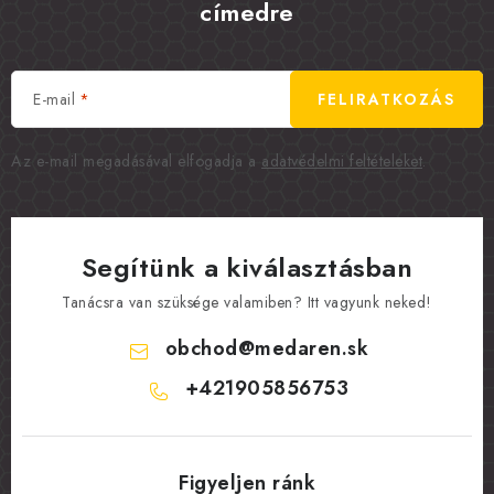
címedre
E-mail
FELIRATKOZÁS
Az e-mail megadásával elfogadja a
adatvédelmi feltételeket
.
Segítünk a kiválasztásban
Tanácsra van szüksége valamiben? Itt vagyunk neked!
obchod
@
medaren.sk
+421905856753