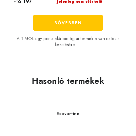
Ft6 197
Jelenleg nem elérhető
BŐVEBBEN
A TIMOL egy por alakú biológiai termék a varroatózis
kezelésére.
Hasonló termékek
Ecovartine