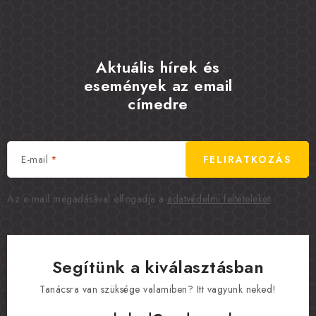
Aktuális hírek és
események az email
címedre
E-mail
FELIRATKOZÁS
Az e-mail megadásával elfogadja a
adatvédelmi feltételeket
.
Segítünk a kiválasztásban
Tanácsra van szüksége valamiben? Itt vagyunk neked!