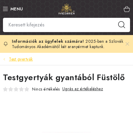
Ugrás
a
fő
tartalomhoz
SZLOVÁK MÉZ
MANUKA MÉZ
2025-ben a Szlovák
Tudományos Akadémiától két aranyérmet kaptunk.
MÉHPEMPŐ
Test gyertyák
PROPOLISZ
Testgyertyák gyantából Füstölő
KIRÁLYI ZSELÉ
Ugrás az értékeléshez
Nincs értékelés
MÉHMÉREG
MÉZES KOZMETIKUMOK