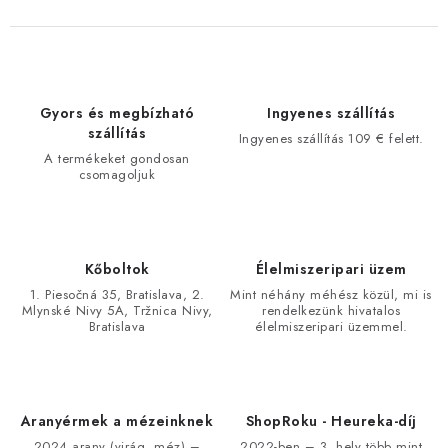
Gyors és megbízható
Ingyenes szállítás
szállítás
Ingyenes szállítás 109 € felett.
A termékeket gondosan
csomagoljuk
Kőboltok
Élelmiszeripari üzem
1. Piesočná 35, Bratislava, 2.
Mint néhány méhész közül, mi is
Mlynské Nivy 5A, Tržnica Nivy,
rendelkezünk hivatalos
Bratislava
élelmiszeripari üzemmel.
Aranyérmek a mézeinknek
ShopRoku - Heureka-díj
2024 arany (virág, méz) –
2022-ben – 3. hely több mint