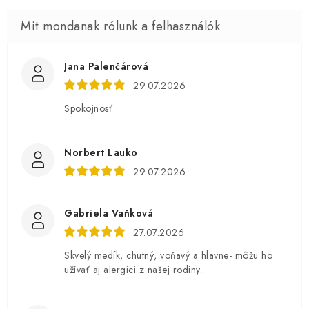
Jana Palenčárová
29.07.2026
Spokojnosť
Norbert Lauko
29.07.2026
Gabriela Vaňková
27.07.2026
Skvelý medík, chutný, voňavý a hlavne- môžu ho
užívať aj alergici z našej rodiny..