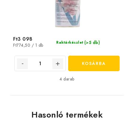
Ft3 098
(>5 db)
Raktárkészlet
Egységár:
Ft774,50 / 1 db
KOSÁRBA
4 darab
Hasonló termékek