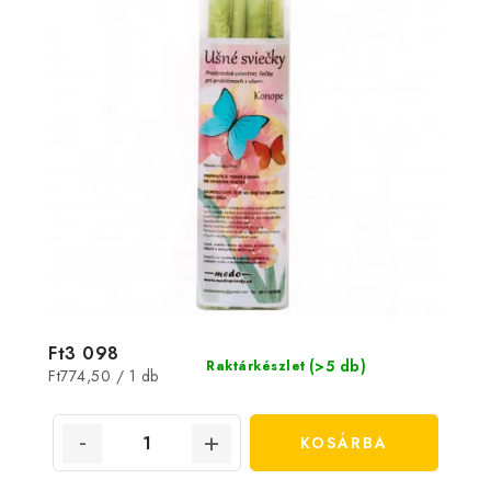
Ft3 098
(>5 db)
Raktárkészlet
Egységár:
Ft774,50 / 1 db
KOSÁRBA