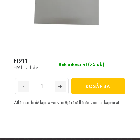
Ft911
(>5 db)
Raktárkészlet
Egységár:
Ft911 / 1 db
KOSÁRBA
Átlátszó fedőlap, amely időjárásálló és védi a kaptárat.