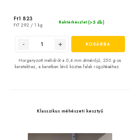
Ft1 823
(>5 db)
Raktárkészlet
Egységár:
Ft7 292 / 1 kg
KOSÁRBA
Horganyzott méhdrót a 0,4 mm átmérőjű, 250 g-os
keretekhez, a keretben lévő köztes falak rögzítéséhez.
Klasszikus méhészeti kesztyű