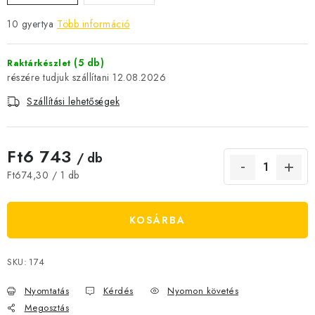
JELENLEGI KEDVEZMÉNYEK
10 gyertya
Több információ
HÍREK
(5 db)
Raktárkészlet
12.08.2026
CSOKOLÁDÉ
Szállítási lehetőségek
ÉTREND-KIEGÉSZÍTŐK
Ft6 743
/ db
Kőboltos üzlet
A történetünk
Cikkek
Írtak rólunk
Egységár:
Ft674,30 / 1 db
Kapcsolatok
Szállítás és fizetés
Gyakori kérdések FAQ
Fotogaléria
Általános üzleti feltételek
Adatvédelem
KOSÁRBA
Visszaküldés, csere és reklamációkezelés
Nagykereskedelem
SKU:
174
Nyomtatás
Kérdés
Nyomon követés
Megosztás