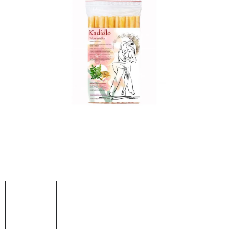
MÉZSÖR
MÉZ AJÁNDÉKCSOMAGOK
VIASZ TERMÉKEK
A MÉHÉSZETI TERMÉKEK KIEGÉSZÍTŐI
MÉZES ÉDESSÉG
MÉHÉSZETI SZOLGÁLTATÁSOK
AJÁNDÉKUTALVÁNY
MÉHÉSZETI KELLÉKEK
IRODALOM - KÖNYVEK