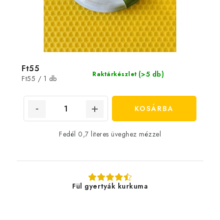
Ft55
(>5 db)
Raktárkészlet
Egységár:
Ft55 / 1 db
KOSÁRBA
Fedél 0,7 literes üveghez mézzel
Fül gyertyák kurkuma