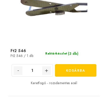
Ft2 546
(3 db)
Raktárkészlet
Egységár:
Ft2 546 / 1 db
KOSÁRBA
Keretfogó - rozsdamentes acél