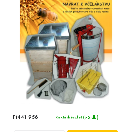
Ft441 956
(>5 db)
Raktárkészlet