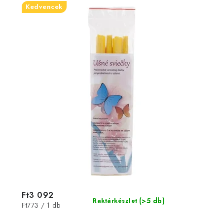
Kedvencek
Ft3 092
(>5 db)
Raktárkészlet
Egységár:
Ft773 / 1 db