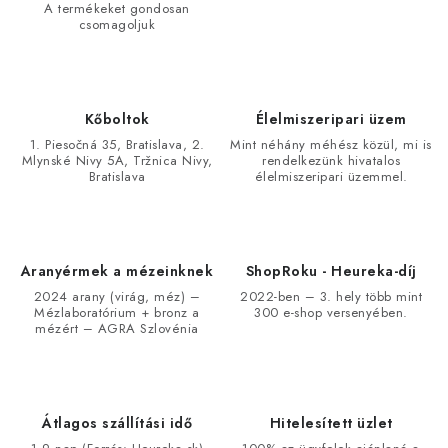
A termékeket gondosan
csomagoljuk
Kőboltok
Élelmiszeripari üzem
1. Piesočná 35, Bratislava, 2.
Mint néhány méhész közül, mi is
Mlynské Nivy 5A, Tržnica Nivy,
rendelkezünk hivatalos
Bratislava
élelmiszeripari üzemmel.
Aranyérmek a mézeinknek
ShopRoku - Heureka-díj
2024 arany (virág, méz) –
2022-ben – 3. hely több mint
Mézlaboratórium + bronz a
300 e-shop versenyében.
mézért – AGRA Szlovénia
Átlagos szállítási idő
Hitelesített üzlet