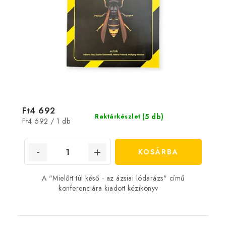
Ft4 692
(5 db)
Raktárkészlet
Egységár:
Ft4 692 / 1 db
KOSÁRBA
A "Mielőtt túl késő - az ázsiai lódarázs" című
konferenciára kiadott kézikönyv