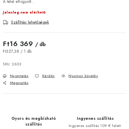
A tétel elfogyott…
JELENLEGI KEDVEZMÉNYEK
Jelenleg nem elérhető
HÍREK
Szállítási lehetőségek
CSOKOLÁDÉ
Ft16 369
/ db
Egységár:
ÉTREND-KIEGÉSZÍTŐK
Ft327,38 / 1 db
SKU:
2603
Kőboltos üzlet
A történetünk
Cikkek
Írtak rólunk
Nyomtatás
Kérdés
Nyomon követés
Kapcsolatok
Szállítás és fizetés
Gyakori kérdések FAQ
Megosztás
Fotogaléria
Általános üzleti feltételek
Adatvédelem
Visszaküldés, csere és reklamációkezelés
Nagykereskedelem
Gyors és megbízható
Ingyenes szállítás
szállítás
Ingyenes szállítás 109 € felett.