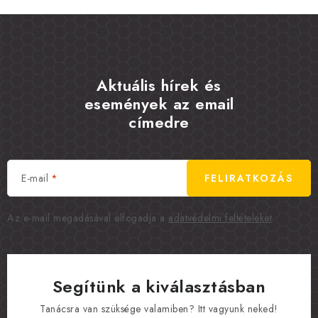
Aktuális hírek és
események az email
címedre
E-mail
FELIRATKOZÁS
Az e-mail megadásával elfogadja a
adatvédelmi feltételeket
.
Segítünk a kiválasztásban
Tanácsra van szüksége valamiben? Itt vagyunk neked!