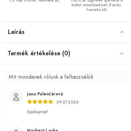
1,9 nap (Forrás: Heureka.sk)
100% az ügyfelek ajánlaná a
boltot ismerőseiknek (Forrás:
heureka.sk)
Leírás
Termék értékelése (0)
Jana Palenčárová
29.07.2026
Spokojnosť
Norbert Lauko