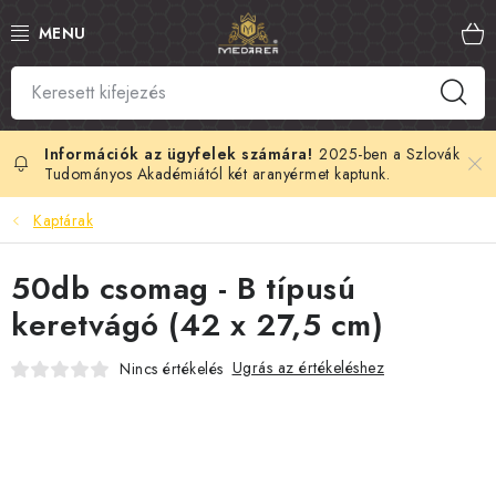
Ugrás
a
fő
tartalomhoz
SZLOVÁK MÉZ
MANUKA MÉZ
2025-ben a Szlovák
Tudományos Akadémiától két aranyérmet kaptunk.
MÉHPEMPŐ
Kaptárak
PROPOLISZ
50db csomag - B típusú
keretvágó (42 x 27,5 cm)
KIRÁLYI ZSELÉ
Ugrás az értékeléshez
Nincs értékelés
MÉHMÉREG
MÉZES KOZMETIKUMOK