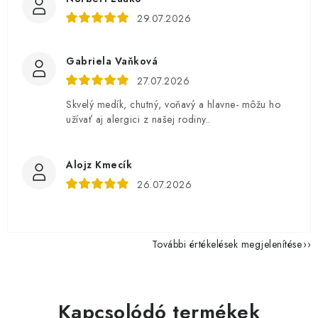
29.07.2026
Gabriela Vaňková
27.07.2026
Skvelý medík, chutný, voňavý a hlavne- môžu ho
užívať aj alergici z našej rodiny..
Alojz Kmecík
26.07.2026
További értékelések megjelenítése
Kapcsolódó termékek