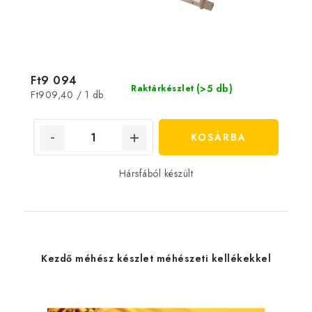
Ft9 094
(>5 db)
Raktárkészlet
Egységár:
Ft909,40 / 1 db
KOSÁRBA
Hársfából készült
Kezdő méhész készlet méhészeti kellékekkel