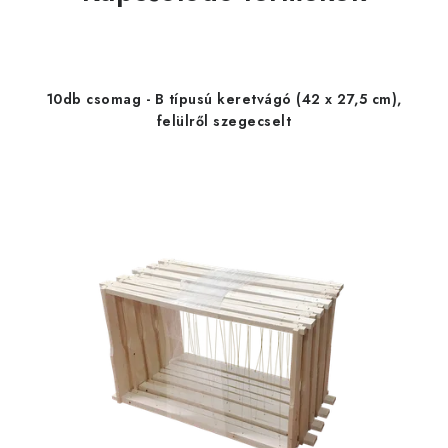
10db csomag - B típusú keretvágó (42 x 27,5 cm),
felülről szegecselt