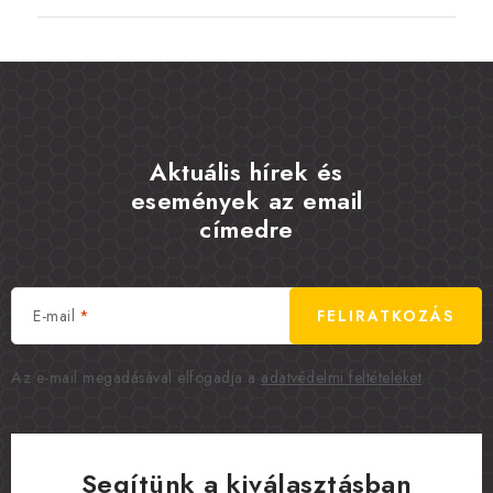
Aktuális hírek és
események az email
címedre
E-mail
FELIRATKOZÁS
Az e-mail megadásával elfogadja a
adatvédelmi feltételeket
.
Segítünk a kiválasztásban