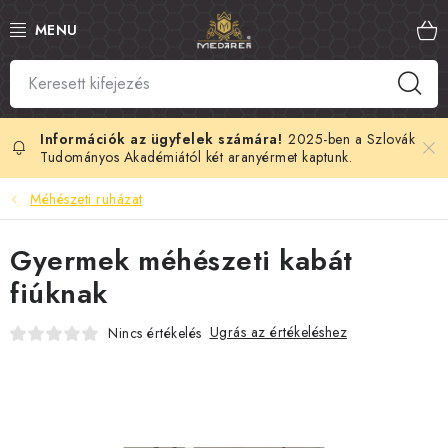
Ugrás
a
fő
tartalomhoz
SZLOVÁK MÉZ
MANUKA MÉZ
2025-ben a Szlovák
Tudományos Akadémiától két aranyérmet kaptunk.
MÉHPEMPŐ
Méhészeti ruházat
PROPOLISZ
Gyermek méhészeti kabát
fiúknak
KIRÁLYI ZSELÉ
Ugrás az értékeléshez
Nincs értékelés
MÉHMÉREG
MÉZES KOZMETIKUMOK