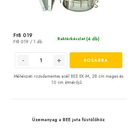
Ft8 019
(4 db)
Raktárkészlet
Egységár:
Ft8 019 / 1 db
KOSÁRBA
Méhészeti rozsdamentes acél BEE EK-M, 28 cm magas és
10 cm átmérőjű.
Üzemanyag a BEE juta füstölőhöz