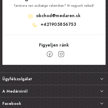
Tanácsra van szüksége valamiben? Itt vagyunk neked!
obchod
@
medaren.sk
+421905856753
L
á
Ügyfélszolgálat
b
l
Szállítás és fizetés
A Medárniról
é
Termékek visszaküldése, csere és reklamációk
c
Kapcsolat
Facebook
Gyakori kérdések FAQ