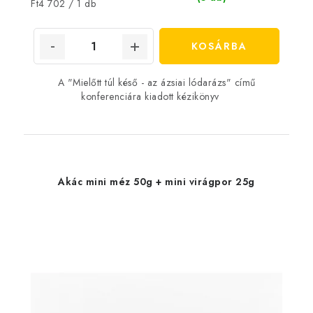
Egységár:
Ft4 702 / 1 db
KOSÁRBA
A "Mielőtt túl késő - az ázsiai lódarázs" című
konferenciára kiadott kézikönyv
Akác mini méz 50g + mini virágpor 25g