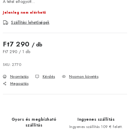
A tétel elfogyott…
JELENLEGI KEDVEZMÉNYEK
Jelenleg nem elérhető
HÍREK
Szállítási lehetőségek
CSOKOLÁDÉ
Ft7 290
/ db
Egységár:
ÉTREND-KIEGÉSZÍTŐK
Ft7 290 / 1 db
SKU:
2770
Kőboltos üzlet
A történetünk
Cikkek
Írtak rólunk
Nyomtatás
Kérdés
Nyomon követés
Kapcsolatok
Szállítás és fizetés
Gyakori kérdések FAQ
Megosztás
Fotogaléria
Általános üzleti feltételek
Adatvédelem
Visszaküldés, csere és reklamációkezelés
Nagykereskedelem
Gyors és megbízható
Ingyenes szállítás
szállítás
Ingyenes szállítás 109 € felett.