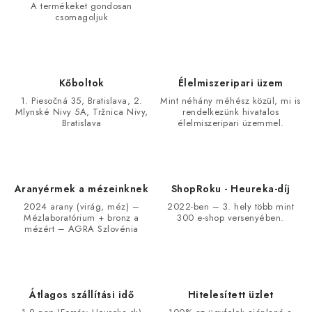
A termékeket gondosan
csomagoljuk
Kőboltok
Élelmiszeripari üzem
1. Piesočná 35, Bratislava, 2.
Mint néhány méhész közül, mi is
Mlynské Nivy 5A, Tržnica Nivy,
rendelkezünk hivatalos
Bratislava
élelmiszeripari üzemmel.
Aranyérmek a mézeinknek
ShopRoku - Heureka-díj
2024 arany (virág, méz) –
2022-ben – 3. hely több mint
Mézlaboratórium + bronz a
300 e-shop versenyében.
mézért – AGRA Szlovénia
Átlagos szállítási idő
Hitelesített üzlet