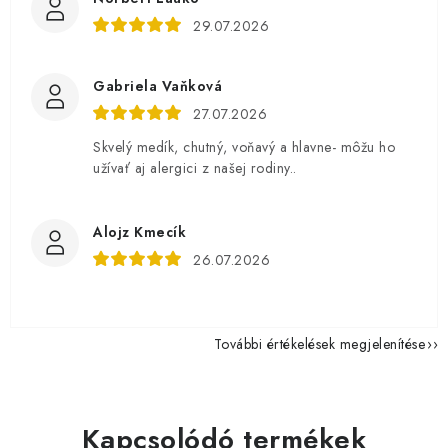
29.07.2026
Gabriela Vaňková
27.07.2026
Skvelý medík, chutný, voňavý a hlavne- môžu ho
užívať aj alergici z našej rodiny..
Alojz Kmecík
26.07.2026
További értékelések megjelenítése
Kapcsolódó termékek