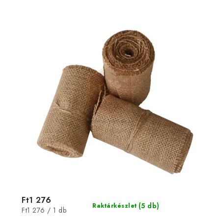
Ft1 276
(5 db)
Raktárkészlet
Egységár:
Ft1 276 / 1 db