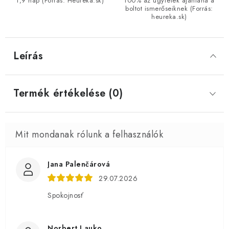
1,9 nap (Forrás: Heureka.sk)
100% az ügyfelek ajánlaná a
boltot ismerőseiknek (Forrás:
heureka.sk)
Leírás
Termék értékelése (0)
Jana Palenčárová
29.07.2026
Spokojnosť
Norbert Lauko