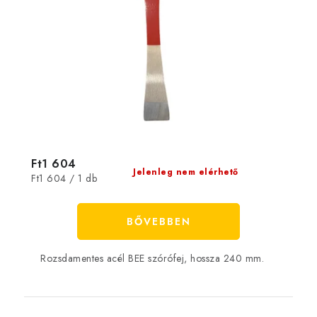
Ft1 604
Jelenleg nem elérhető
Egységár:
Ft1 604 / 1 db
BŐVEBBEN
Rozsdamentes acél BEE szórófej, hossza 240 mm.