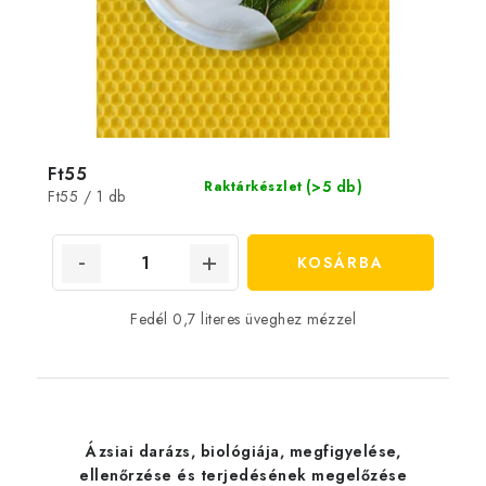
Ft55
(>5 db)
Raktárkészlet
Egységár:
Ft55 / 1 db
KOSÁRBA
Fedél 0,7 literes üveghez mézzel
Ázsiai darázs, biológiája, megfigyelése,
ellenőrzése és terjedésének megelőzése