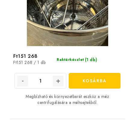
Ft151 268
(1 db)
Raktárkészlet
Egységár:
Ft151 268 / 1 db
KOSÁRBA
Megbízható és környezetbarát eszköz a méz
centrifugálására a méhsejtekből.