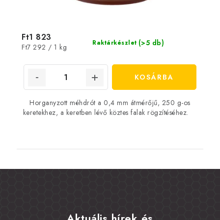
Ft1 823
(>5 db)
Raktárkészlet
Egységár:
Ft7 292 / 1 kg
KOSÁRBA
Horganyzott méhdrót a 0,4 mm átmérőjű, 250 g-os
keretekhez, a keretben lévő köztes falak rögzítéséhez.
Aktuális hírek és