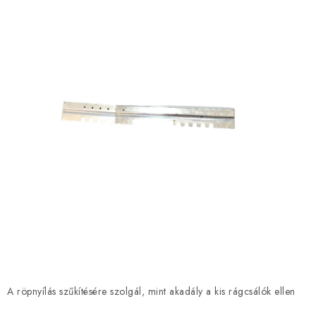
MÉZSÖR
MÉZ AJÁNDÉKCSOMAGOK
VIASZ TERMÉKEK
A MÉHÉSZETI TERMÉKEK KIEGÉSZÍTŐI
MÉZES ÉDESSÉG
MÉHÉSZETI SZOLGÁLTATÁSOK
AJÁNDÉKUTALVÁNY
MÉHÉSZETI KELLÉKEK
A röpnyílás szűkítésére szolgál, mint akadály a kis rágcsálók ellen
IRODALOM - KÖNYVEK