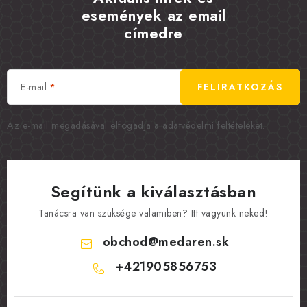
események az email
címedre
E-mail
FELIRATKOZÁS
Az e-mail megadásával elfogadja a
adatvédelmi feltételeket
.
Segítünk a kiválasztásban
Tanácsra van szüksége valamiben? Itt vagyunk neked!
obchod
@
medaren.sk
+421905856753