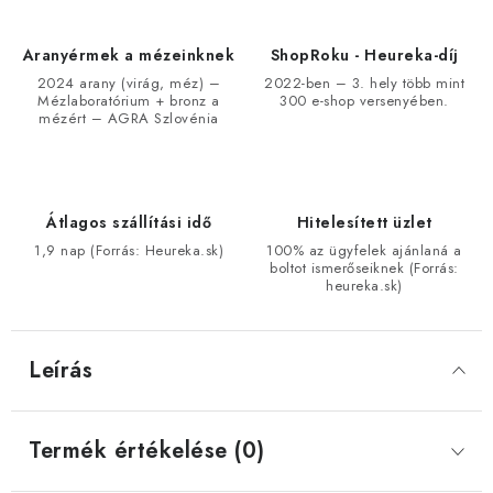
Aranyérmek a mézeinknek
ShopRoku - Heureka-díj
2024 arany (virág, méz) –
2022-ben – 3. hely több mint
Mézlaboratórium + bronz a
300 e-shop versenyében.
mézért – AGRA Szlovénia
Átlagos szállítási idő
Hitelesített üzlet
1,9 nap (Forrás: Heureka.sk)
100% az ügyfelek ajánlaná a
boltot ismerőseiknek (Forrás:
heureka.sk)
Leírás
Termék értékelése (0)