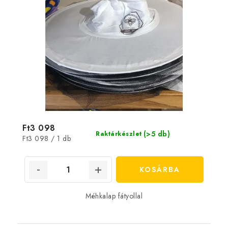
Ft3 098
(>5 db)
Raktárkészlet
Egységár:
Ft3 098 / 1 db
KOSÁRBA
Méhkalap fátyollal