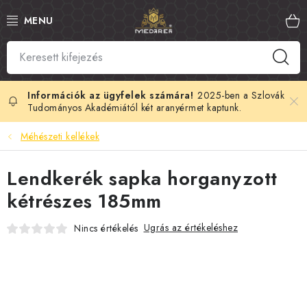
Ugrás
a
fő
tartalomhoz
SZLOVÁK MÉZ
MANUKA MÉZ
2025-ben a Szlovák
Tudományos Akadémiától két aranyérmet kaptunk.
MÉHPEMPŐ
Méhészeti kellékek
PROPOLISZ
Lendkerék sapka horganyzott
kétrészes 185mm
KIRÁLYI ZSELÉ
Ugrás az értékeléshez
Nincs értékelés
MÉHMÉREG
MÉZES KOZMETIKUMOK