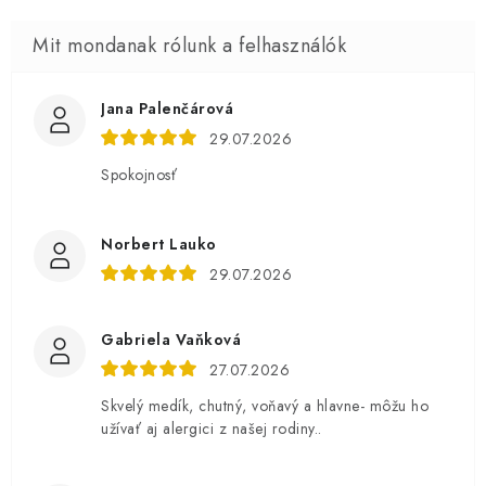
Jana Palenčárová
29.07.2026
Spokojnosť
Norbert Lauko
29.07.2026
Gabriela Vaňková
27.07.2026
Skvelý medík, chutný, voňavý a hlavne- môžu ho
užívať aj alergici z našej rodiny..