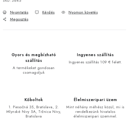
SKU:
3645
Nyomtatás
Kérdés
Nyomon követés
Megosztás
Gyors és megbízható
Ingyenes szállítás
szállítás
Ingyenes szállítás 109 € felett.
A termékeket gondosan
csomagoljuk
Kőboltok
Élelmiszeripari üzem
1. Piesočná 35, Bratislava, 2.
Mint néhány méhész közül, mi is
Mlynské Nivy 5A, Tržnica Nivy,
rendelkezünk hivatalos
Bratislava
élelmiszeripari üzemmel.