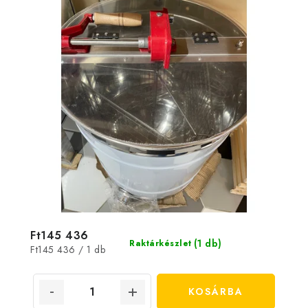
Ft145 436
(1 db)
Raktárkészlet
Egységár:
Ft145 436 / 1 db
KOSÁRBA