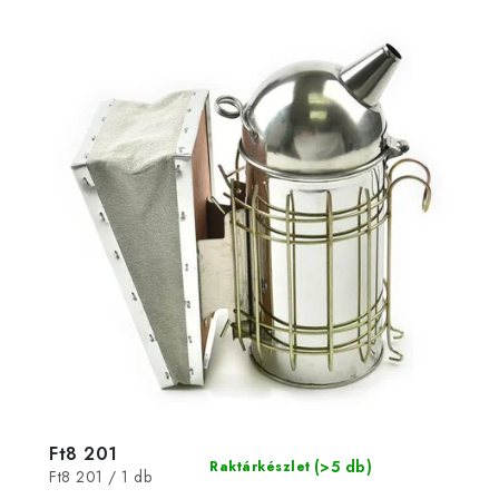
Ft8 201
(>5 db)
Raktárkészlet
Egységár:
Ft8 201 / 1 db