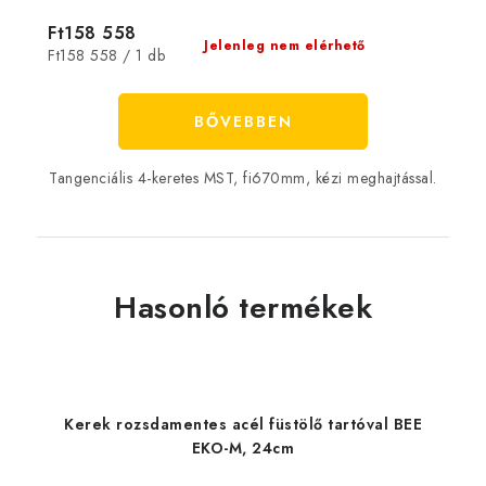
Ft158 558
Jelenleg nem elérhető
Egységár:
Ft158 558 / 1 db
BŐVEBBEN
Tangenciális 4-keretes MST, fi670mm, kézi meghajtással.
Hasonló termékek
Kerek rozsdamentes acél füstölő tartóval BEE
EKO-M, 24cm