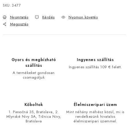
SKU:
3477
Nyomtatás
Kérdés
Nyomon követés
Megosztás
Gyors és megbízható
Ingyenes szállítás
szállítás
Ingyenes szállítás 109 € felett.
A termékeket gondosan
csomagoljuk
Kőboltok
Élelmiszeripari üzem
1. Piesočná 35, Bratislava, 2.
Mint néhány méhész közül, mi is
Mlynské Nivy 5A, Tržnica Nivy,
rendelkezünk hivatalos
Bratislava
élelmiszeripari üzemmel.