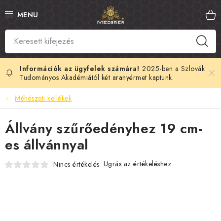
Ugrás
a
fő
tartalomhoz
SZLOVÁK MÉZ
MANUKA MÉZ
2025-ben a Szlovák
Tudományos Akadémiától két aranyérmet kaptunk.
MÉHPEMPŐ
Méhészeti kellékek
PROPOLISZ
Állvány szűrőedényhez 19 cm-
es állvánnyal
KIRÁLYI ZSELÉ
Ugrás az értékeléshez
Nincs értékelés
MÉHMÉREG
MÉZES KOZMETIKUMOK