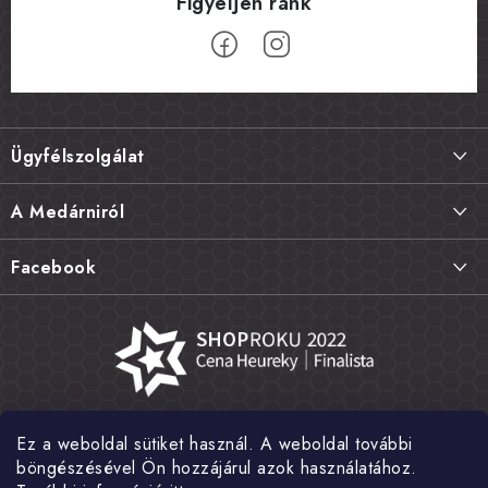
L
á
Ügyfélszolgálat
b
l
Szállítás és fizetés
A Medárniról
é
Termékek visszaküldése, csere és reklamációk
c
Kapcsolat
Facebook
Gyakori kérdések FAQ
A mi történetünk
Értékelés
Kőboltjaink
Általános szerződési feltételek
Cikkek
Adatvédelem
Írtak rólunk
Ez a weboldal sütiket használ. A weboldal további
Nagykereskedelem
Fotógaléria
böngészésével Ön hozzájárul azok használatához.