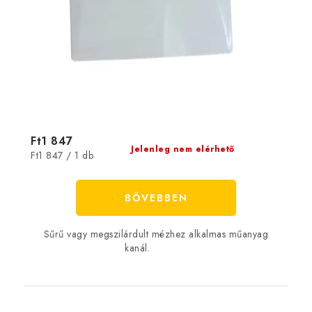
Ft1 847
Jelenleg nem elérhető
Egységár:
Ft1 847 / 1 db
BŐVEBBEN
Sűrű vagy megszilárdult mézhez alkalmas műanyag
kanál.