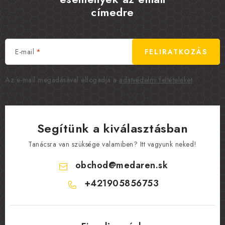
címedre
E-mail
FELIRATKOZÁS
Az e-mail megadásával elfogadja a
adatvédelmi feltételeket
.
Segítünk a kiválasztásban
Tanácsra van szüksége valamiben? Itt vagyunk neked!
obchod
@
medaren.sk
+421905856753