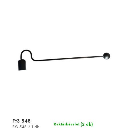
Ft3 548
(2 db)
Raktárkészlet
Egységár:
Ft3 548 / 1 db