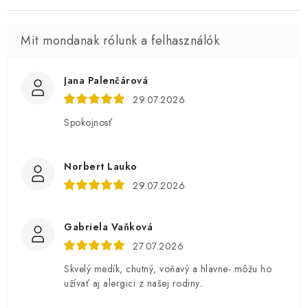
Jana Palenčárová
29.07.2026
Spokojnosť
Norbert Lauko
29.07.2026
Gabriela Vaňková
27.07.2026
Skvelý medík, chutný, voňavý a hlavne- môžu ho
užívať aj alergici z našej rodiny..