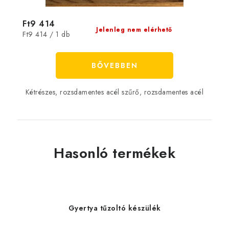
Ft9 414
Jelenleg nem elérhető
Egységár:
Ft9 414 / 1 db
BŐVEBBEN
Kétrészes, rozsdamentes acél szűrő, rozsdamentes acél
Hasonló termékek
Gyertya tűzoltó készülék