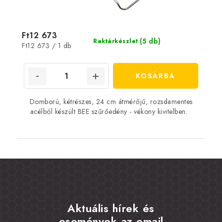
Ft12 673
(5 db)
Raktárkészlet
Egységár:
Ft12 673 / 1 db
KOSÁRBA
Domború, kétrészes, 24 cm átmérőjű, rozsdamentes
acélból készült BEE szűrőedény - vékony kivitelben.
Aktuális hírek és
események az email