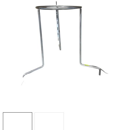
MÉZSÖR
MÉZ AJÁNDÉKCSOMAGOK
VIASZ TERMÉKEK
A MÉHÉSZETI TERMÉKEK KIEGÉSZÍTŐI
MÉZES ÉDESSÉG
MÉHÉSZETI SZOLGÁLTATÁSOK
AJÁNDÉKUTALVÁNY
MÉHÉSZETI KELLÉKEK
IRODALOM - KÖNYVEK