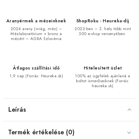
Aranyérmek a mézeinknek
ShopRoku - Heureka-díj
2024 arany (virág, méz) –
2022-ben – 3. hely több mint
Mézlaboratórium + bronz a
300 e-shop versenyében.
mézért – AGRA Szlovénia
Átlagos szállítási idő
Hitelesített üzlet
1,9 nap (Forrás: Heureka.sk)
100% az ügyfelek ajánlaná a
boltot ismerőseiknek (Forrás:
heureka.sk)
Leírás
Termék értékelése (0)