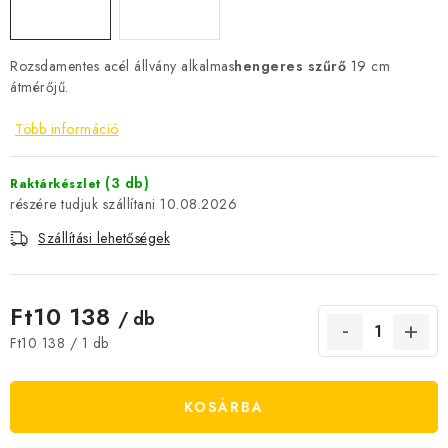
JELENLEGI KEDVEZMÉNYEK
Rozsdamentes acél állvány alkalmas
hengeres szűrő
19 cm
HÍREK
átmérőjű.
CSOKOLÁDÉ
Több információ
ÉTREND-KIEGÉSZÍTŐK
(3 db)
Raktárkészlet
10.08.2026
Kőboltos üzlet
A történetünk
Cikkek
Írtak rólunk
Szállítási lehetőségek
Kapcsolatok
Szállítás és fizetés
Gyakori kérdések FAQ
Fotogaléria
Általános üzleti feltételek
Adatvédelem
Ft10 138
/ db
Visszaküldés, csere és reklamációkezelés
Nagykereskedelem
Egységár:
Ft10 138 / 1 db
KOSÁRBA