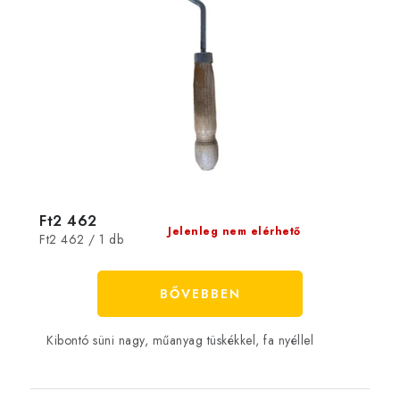
Ft2 462
Jelenleg nem elérhető
Egységár:
Ft2 462 / 1 db
BŐVEBBEN
Kibontó süni nagy, műanyag tüskékkel, fa nyéllel