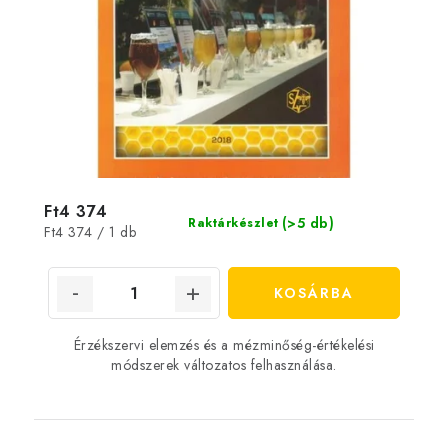
Ft4 374
(>5 db)
Raktárkészlet
Egységár:
Ft4 374 / 1 db
KOSÁRBA
Érzékszervi elemzés és a mézminőség-értékelési
módszerek változatos felhasználása.