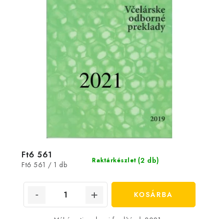
Ft6 561
(2 db)
Raktárkészlet
Egységár:
Ft6 561 / 1 db
KOSÁRBA