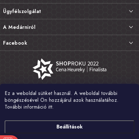
á
Ügyfélszolgálat
b
l
Szállítás és fizetés
A Medárniról
é
Termékek visszaküldése, csere és reklamációk
c
Kapcsolat
Facebook
Gyakori kérdések FAQ
A mi történetünk
Értékelés
Kőboltjaink
Általános szerződési feltételek
Cikkek
Adatvédelem
Írtak rólunk
Ez a weboldal sütiket használ. A weboldal további
Nagykereskedelem
Fotógaléria
böngészésével Ön hozzájárul azok használatához.
További információ itt.
Hírek
Shoptet Pay
Beállítások