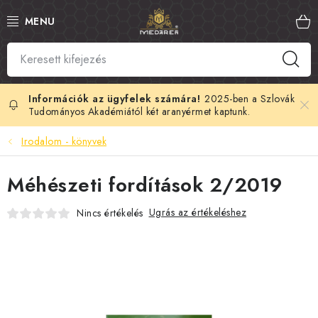
Ugrás
a
fő
tartalomhoz
SZLOVÁK MÉZ
MANUKA MÉZ
2025-ben a Szlovák
Tudományos Akadémiától két aranyérmet kaptunk.
MÉHPEMPŐ
Irodalom - könyvek
PROPOLISZ
Méhészeti fordítások 2/2019
KIRÁLYI ZSELÉ
Ugrás az értékeléshez
Nincs értékelés
MÉHMÉREG
MÉZES KOZMETIKUMOK