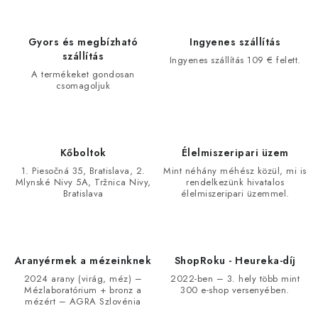
Gyors és megbízható
Ingyenes szállítás
szállítás
Ingyenes szállítás 109 € felett.
A termékeket gondosan
csomagoljuk
Kőboltok
Élelmiszeripari üzem
1. Piesočná 35, Bratislava, 2.
Mint néhány méhész közül, mi is
Mlynské Nivy 5A, Tržnica Nivy,
rendelkezünk hivatalos
Bratislava
élelmiszeripari üzemmel.
Aranyérmek a mézeinknek
ShopRoku - Heureka-díj
2024 arany (virág, méz) –
2022-ben – 3. hely több mint
Mézlaboratórium + bronz a
300 e-shop versenyében.
mézért – AGRA Szlovénia