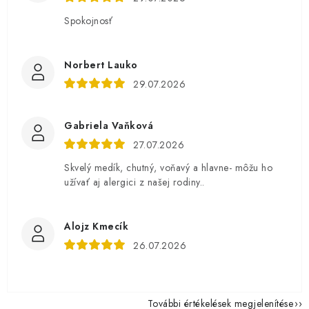
Spokojnosť
Norbert Lauko
29.07.2026
Gabriela Vaňková
27.07.2026
Skvelý medík, chutný, voňavý a hlavne- môžu ho
užívať aj alergici z našej rodiny..
Alojz Kmecík
26.07.2026
További értékelések megjelenítése