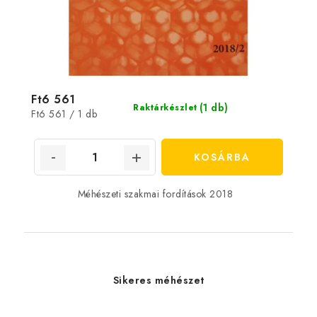
Ft6 561
(1 db)
Raktárkészlet
Egységár:
Ft6 561 / 1 db
KOSÁRBA
Méhészeti szakmai fordítások 2018
Sikeres méhészet