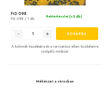
Ft3 098
(>5 db)
Raktárkészlet
Egységár:
Ft3 098 / 1 db
KOSÁRBA
A kolóniák kezelésére és a varroatózis elleni küzdelemre
szolgáló módszer
Méhészet a városban