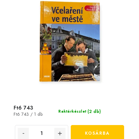
Ft6 743
(2 db)
Raktárkészlet
Egységár:
Ft6 743 / 1 db
KOSÁRBA