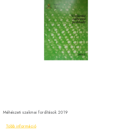
MÉZSÖR
MÉZ AJÁNDÉKCSOMAGOK
VIASZ TERMÉKEK
A MÉHÉSZETI TERMÉKEK KIEGÉSZÍTŐI
MÉZES ÉDESSÉG
MÉHÉSZETI SZOLGÁLTATÁSOK
AJÁNDÉKUTALVÁNY
MÉHÉSZETI KELLÉKEK
Méhészeti szakmai fordítások 2019
IRODALOM - KÖNYVEK
Több információ