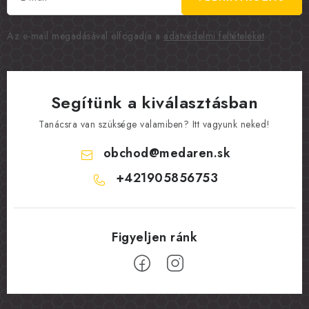
Az e-mail megadásával elfogadja a
adatvédelmi feltételeket
.
Segítünk a kiválasztásban
Tanácsra van szüksége valamiben? Itt vagyunk neked!
obchod
@
medaren.sk
+421905856753
L