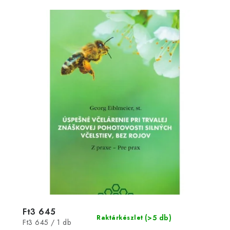
Ft3 645
(>5 db)
Raktárkészlet
Egységár:
Ft3 645 / 1 db