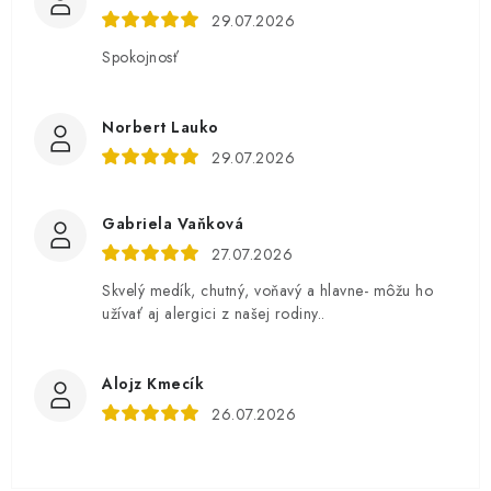
29.07.2026
Spokojnosť
Norbert Lauko
29.07.2026
Gabriela Vaňková
27.07.2026
Skvelý medík, chutný, voňavý a hlavne- môžu ho
užívať aj alergici z našej rodiny..
Alojz Kmecík
26.07.2026