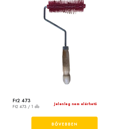
Ft2 473
Jelenleg nem elérhető
Egységár:
Ft2 473 / 1 db
BŐVEBBEN