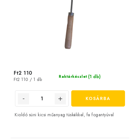
Ft2 110
(1 db)
Raktárkészlet
Egységár:
Ft2 110 / 1 db
KOSÁRBA
Kioldó süni kicsi műanyag tüskékkel, fa fogantyúval