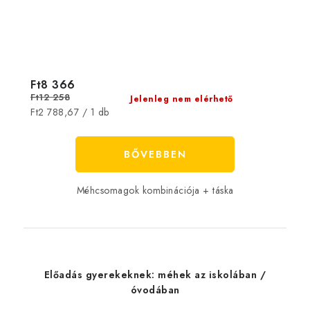
Ft8 366
Ft12 258
Jelenleg nem elérhető
Egységár:
Ft2 788,67 / 1 db
BŐVEBBEN
Méhcsomagok kombinációja + táska
Előadás gyerekeknek: méhek az iskolában /
óvodában