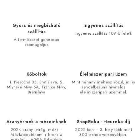
Gyors és megbízható
Ingyenes szállítás
szállítás
Ingyenes szállítás 109 € felett.
A termékeket gondosan
csomagoljuk
Kőboltok
Élelmiszeripari üzem
1. Piesočná 35, Bratislava, 2.
Mint néhány méhész közül, mi is
Mlynské Nivy 5A, Tržnica Nivy,
rendelkezünk hivatalos
Bratislava
élelmiszeripari üzemmel.
Aranyérmek a mézeinknek
ShopRoku - Heureka-díj
2024 arany (virág, méz) –
2022-ben – 3. hely több mint
Mézlaboratórium + bronz a
300 e-shop versenyében.
mézért – AGRA Szlovénia