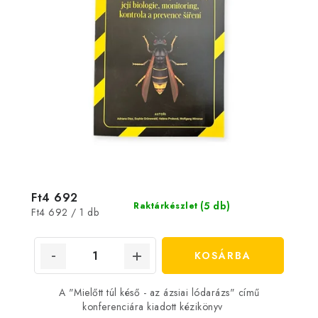
Ft4 692
(5 db)
Raktárkészlet
Egységár:
Ft4 692 / 1 db
KOSÁRBA
A "Mielőtt túl késő - az ázsiai lódarázs" című
konferenciára kiadott kézikönyv