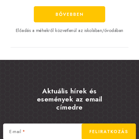
BŐVEBBEN
Előadás a méhekről közvetlenül az iskolában/óvodában
Aktuális hírek és
események az email
címedre
E-mail
FELIRATKOZÁS