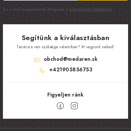
Az e-mail megadásával elfogadja a
adatvédelmi feltételeket
.
Segítünk a kiválasztásban
Tanácsra van szüksége valamiben? Itt vagyunk neked!
obchod
@
medaren.sk
+421905856753
L
á