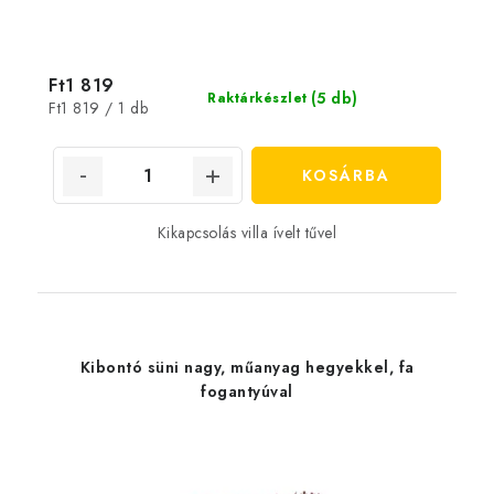
Ft1 819
(5 db)
Raktárkészlet
Egységár:
Ft1 819 / 1 db
KOSÁRBA
Kikapcsolás villa ívelt tűvel
Kibontó süni nagy, műanyag hegyekkel, fa
fogantyúval