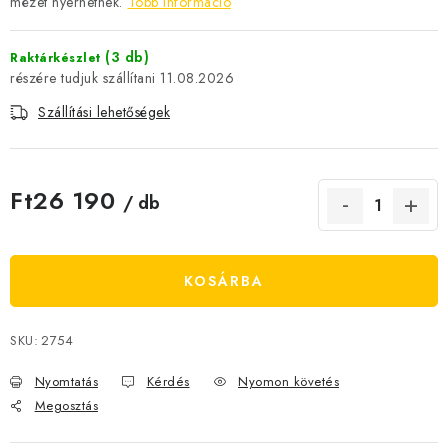
mézet nyerhetnek.
Több információ
JELENLEGI KEDVEZMÉNYEK
(3 db)
Raktárkészlet
HÍREK
11.08.2026
Szállítási lehetőségek
CSOKOLÁDÉ
ÉTREND-KIEGÉSZÍTŐK
Ft26 190
/ db
Egységár:
Kőboltos üzlet
A történetünk
Cikkek
Írtak rólunk
Kapcsolatok
Szállítás és fizetés
Gyakori kérdések FAQ
KOSÁRBA
Fotogaléria
Általános üzleti feltételek
Adatvédelem
Visszaküldés, csere és reklamációkezelés
Nagykereskedelem
SKU:
2754
Nyomtatás
Kérdés
Nyomon követés
Megosztás