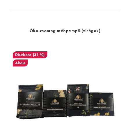
Öko csomag méhpempő (virágok)
(31 %)
Akcia