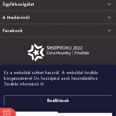
Ügyfélszolgálat
b
l
Szállítás és fizetés
A Medárniról
é
Termékek visszaküldése, csere és reklamációk
c
Kapcsolat
Facebook
Gyakori kérdések FAQ
A mi történetünk
Értékelés
Kőboltjaink
Általános szerződési feltételek
Cikkek
Adatvédelem
Írtak rólunk
Ez a weboldal sütiket használ. A weboldal további
Nagykereskedelem
Fotógaléria
böngészésével Ön hozzájárul azok használatához.
További információ itt.
Hírek
Shoptet Pay
Beállítások
Copyright 2026
MEDÁREŇ
. Minden jog fenntartva.
Süti beállítások