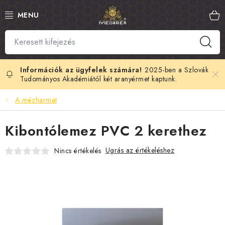
Ugrás
a
fő
tartalomhoz
SZLOVÁK MÉZ
MANUKA MÉZ
2025-ben a Szlovák
Tudományos Akadémiától két aranyérmet kaptunk.
MÉHPEMPŐ
A mézharmat
PROPOLISZ
Kibontólemez PVC 2 kerethez
KIRÁLYI ZSELÉ
Ugrás az értékeléshez
Nincs értékelés
MÉHMÉREG
MÉZES KOZMETIKUMOK