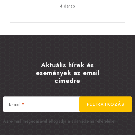
4 darab
Aktuális hírek és
események az email
címedre
E-mail
FELIRATKOZÁS
Az e-mail megadásával elfogadja a
adatvédelmi feltételeket
.