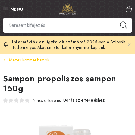
Ugrás
a
fő
tartalomhoz
SZLOVÁK MÉZ
MANUKA MÉZ
2025-ben a Szlovák
Tudományos Akadémiától két aranyérmet kaptunk.
MÉHPEMPŐ
Mézes kozmetikumok
PROPOLISZ
Sampon propoliszos sampon
150g
KIRÁLYI ZSELÉ
Ugrás az értékeléshez
Nincs értékelés
MÉHMÉREG
MÉZES KOZMETIKUMOK