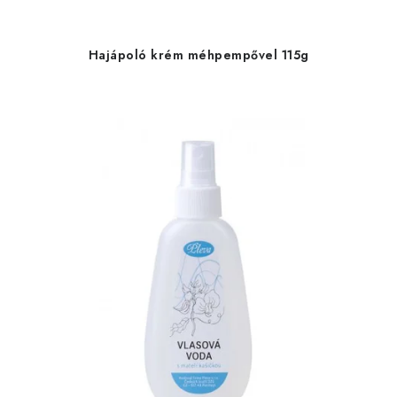
Hajápoló krém méhpempővel 115g