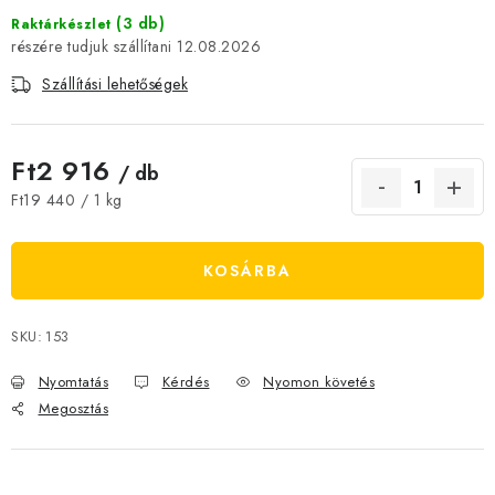
JELENLEGI KEDVEZMÉNYEK
(3 db)
Raktárkészlet
12.08.2026
HÍREK
Szállítási lehetőségek
CSOKOLÁDÉ
Ft2 916
/ db
ÉTREND-KIEGÉSZÍTŐK
Egységár:
Ft19 440 / 1 kg
Kőboltos üzlet
A történetünk
Cikkek
Írtak rólunk
KOSÁRBA
Kapcsolatok
Szállítás és fizetés
Gyakori kérdések FAQ
Fotogaléria
Általános üzleti feltételek
Adatvédelem
SKU:
153
Visszaküldés, csere és reklamációkezelés
Nagykereskedelem
Nyomtatás
Kérdés
Nyomon követés
Megosztás