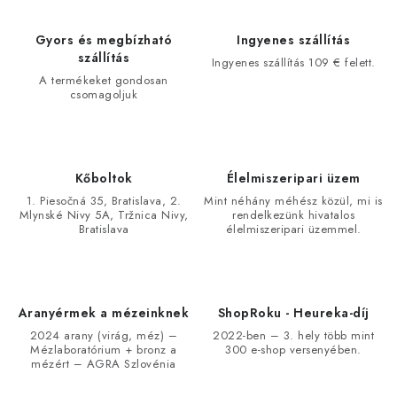
Gyors és megbízható
Ingyenes szállítás
szállítás
Ingyenes szállítás 109 € felett.
A termékeket gondosan
csomagoljuk
Kőboltok
Élelmiszeripari üzem
1. Piesočná 35, Bratislava, 2.
Mint néhány méhész közül, mi is
Mlynské Nivy 5A, Tržnica Nivy,
rendelkezünk hivatalos
Bratislava
élelmiszeripari üzemmel.
Aranyérmek a mézeinknek
ShopRoku - Heureka-díj
2024 arany (virág, méz) –
2022-ben – 3. hely több mint
Mézlaboratórium + bronz a
300 e-shop versenyében.
mézért – AGRA Szlovénia