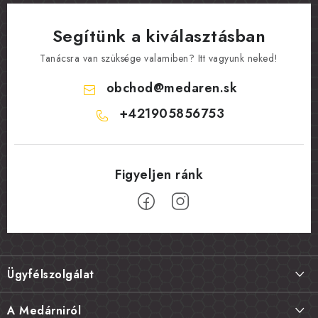
Segítünk a kiválasztásban
Tanácsra van szüksége valamiben? Itt vagyunk neked!
obchod
@
medaren.sk
+421905856753
L
á
Ügyfélszolgálat
b
l
Szállítás és fizetés
A Medárniról