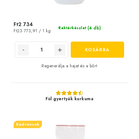
Ft2 734
(4 db)
Raktárkészlet
Egységár:
Ft23 773,91 / 1 kg
KOSÁRBA
Regenerálja a hajat és a bőrt
Fül gyertyák kurkuma
Kedvencek