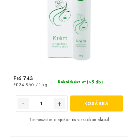
Ft6 743
(>5 db)
Raktárkészlet
Egységár:
Ft134 860 / 1 kg
KOSÁRBA
Természetes olajokon és viaszokon alapul