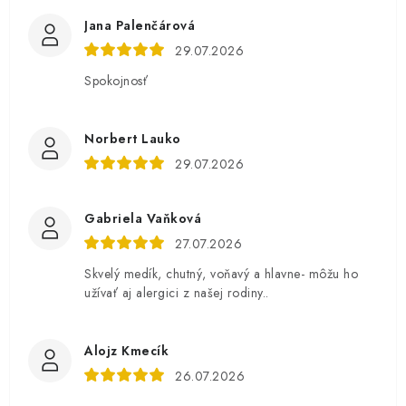
Jana Palenčárová
29.07.2026
Spokojnosť
Norbert Lauko
29.07.2026
Gabriela Vaňková
27.07.2026
Skvelý medík, chutný, voňavý a hlavne- môžu ho
užívať aj alergici z našej rodiny..
Alojz Kmecík
26.07.2026