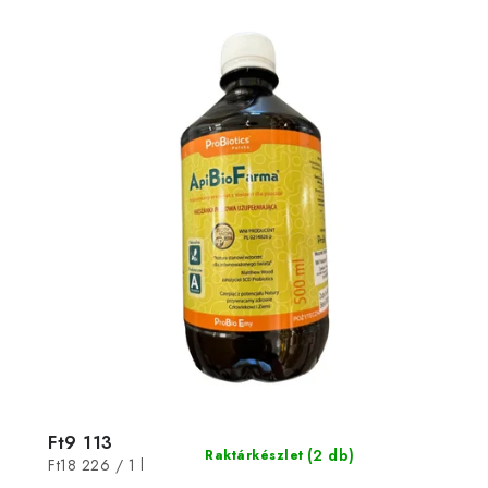
Ft9 113
(2 db)
Raktárkészlet
Egységár:
Ft18 226 / 1 l