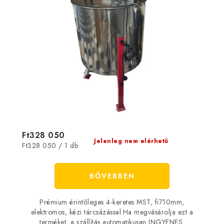
Ft328 050
Jelenleg nem elérhető
Egységár:
Ft328 050 / 1 db
BŐVEBBEN
Prémium érintőleges 4-keretes MST, fi710mm,
elektromos, kézi tárcsázással.Ha megvásárolja ezt a
terméket, a szállítás automatikusan INGYENES.