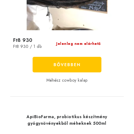
Ft8 930
Jelenleg nem elérhető
Egységár:
Ft8 930 / 1 db
BŐVEBBEN
Méhész cowboy kalap
ApiBioFarma, probiotikus készítmény
gyógynövényekből méheknek 500ml