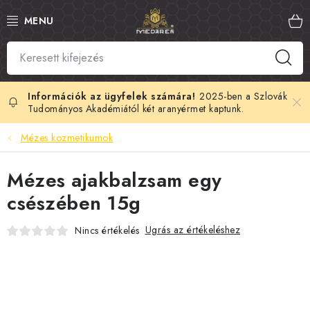
Ugrás
a
fő
tartalomhoz
SZLOVÁK MÉZ
MANUKA MÉZ
2025-ben a Szlovák
Tudományos Akadémiától két aranyérmet kaptunk.
MÉHPEMPŐ
Mézes kozmetikumok
PROPOLISZ
Mézes ajakbalzsam egy
csészében 15g
KIRÁLYI ZSELÉ
Ugrás az értékeléshez
Nincs értékelés
MÉHMÉREG
MÉZES KOZMETIKUMOK