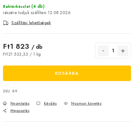
JELENLEGI KEDVEZMÉNYEK
(4 db)
Raktárkészlet
12.08.2026
HÍREK
Szállítási lehetőségek
CSOKOLÁDÉ
Ft1 823
/ db
ÉTREND-KIEGÉSZÍTŐK
Egységár:
Ft121 533,33 / 1 kg
Kőboltos üzlet
A történetünk
Cikkek
Írtak rólunk
KOSÁRBA
Kapcsolatok
Szállítás és fizetés
Gyakori kérdések FAQ
Fotogaléria
Általános üzleti feltételek
Adatvédelem
SKU:
89
Visszaküldés, csere és reklamációkezelés
Nagykereskedelem
Nyomtatás
Kérdés
Nyomon követés
Megosztás