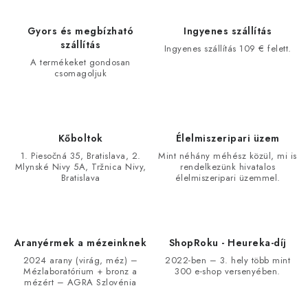
Gyors és megbízható
Ingyenes szállítás
szállítás
Ingyenes szállítás 109 € felett.
A termékeket gondosan
csomagoljuk
Kőboltok
Élelmiszeripari üzem
1. Piesočná 35, Bratislava, 2.
Mint néhány méhész közül, mi is
Mlynské Nivy 5A, Tržnica Nivy,
rendelkezünk hivatalos
Bratislava
élelmiszeripari üzemmel.
Aranyérmek a mézeinknek
ShopRoku - Heureka-díj
2024 arany (virág, méz) –
2022-ben – 3. hely több mint
Mézlaboratórium + bronz a
300 e-shop versenyében.
mézért – AGRA Szlovénia