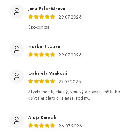
Jana Palenčárová
29.07.2026
Spokojnosť
Norbert Lauko
29.07.2026
Gabriela Vaňková
27.07.2026
Skvelý medík, chutný, voňavý a hlavne- môžu ho
užívať aj alergici z našej rodiny..
Alojz Kmecík
26.07.2026