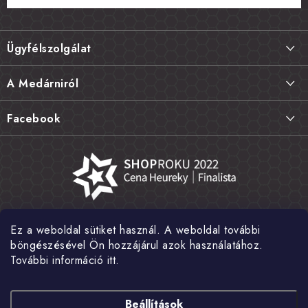
L
á
Ügyfélszolgálat
b
l
Szállítás és fizetés
A Medárniról
é
Termékek visszaküldése, csere és reklamációk
c
Kapcsolat
Facebook
Gyakori kérdések FAQ
A mi történetünk
Értékelés
Kőboltjaink
Általános szerződési feltételek
Cikkek
Adatvédelem
Írtak rólunk
Ez a weboldal sütiket használ. A weboldal további
Nagykereskedelem
Fotógaléria
böngészésével Ön hozzájárul azok használatához.
További információ itt.
Hírek
Shoptet Pay
Beállítások