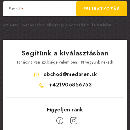
E-mail
FELIRATKOZÁS
Az e-mail megadásával elfogadja a
adatvédelmi feltételeket
.
Segítünk a kiválasztásban
Tanácsra van szüksége valamiben? Itt vagyunk neked!
obchod
@
medaren.sk
+421905856753