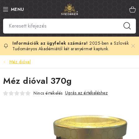
Ugrás
a
fő
tartalomhoz
SZLOVÁK MÉZ
MANUKA MÉZ
2025-ben a Szlovák
Tudományos Akadémiától két aranyérmet kaptunk.
MÉHPEMPŐ
Méz dióval
PROPOLISZ
Méz dióval 370g
KIRÁLYI ZSELÉ
Ugrás az értékeléshez
Nincs értékelés
MÉHMÉREG
MÉZES KOZMETIKUMOK