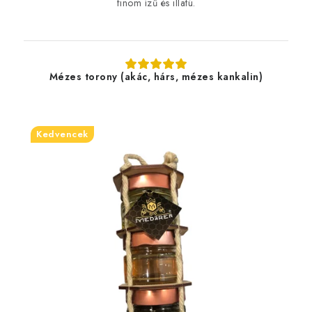
finom ízű és illatú.
Mézes torony (akác, hárs, mézes kankalin)
Kedvencek