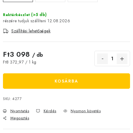
JELENLEGI KEDVEZMÉNYEK
(>5 db)
Raktárkészlet
12.08.2026
HÍREK
Szállítási lehetőségek
CSOKOLÁDÉ
Ft3 098
ÉTREND-KIEGÉSZÍTŐK
/ db
Egységár:
Ft8 372,97 / 1 kg
Kőboltos üzlet
A történetünk
Cikkek
Írtak rólunk
Kapcsolatok
Szállítás és fizetés
Gyakori kérdések FAQ
KOSÁRBA
Fotogaléria
Általános üzleti feltételek
Adatvédelem
Visszaküldés, csere és reklamációkezelés
Nagykereskedelem
SKU:
4277
Nyomtatás
Kérdés
Nyomon követés
Megosztás