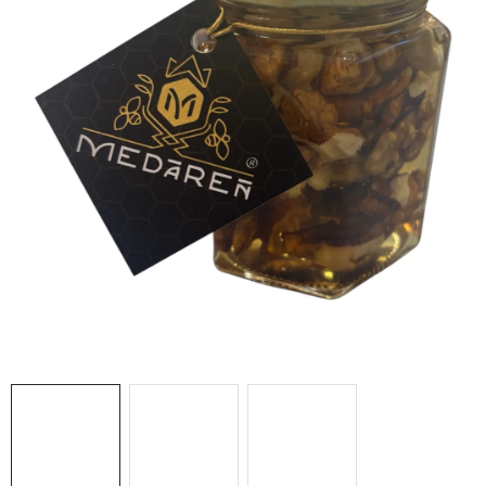
MÉZSÖR
MÉZ AJÁNDÉKCSOMAGOK
VIASZ TERMÉKEK
A MÉHÉSZETI TERMÉKEK KIEGÉSZÍTŐI
MÉZES ÉDESSÉG
MÉHÉSZETI SZOLGÁLTATÁSOK
AJÁNDÉKUTALVÁNY
MÉHÉSZETI KELLÉKEK
IRODALOM - KÖNYVEK