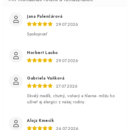
Jana Palenčárová
29.07.2026
Spokojnosť
Norbert Lauko
29.07.2026
Gabriela Vaňková
27.07.2026
Skvelý medík, chutný, voňavý a hlavne- môžu ho
užívať aj alergici z našej rodiny..
Alojz Kmecík
26.07.2026