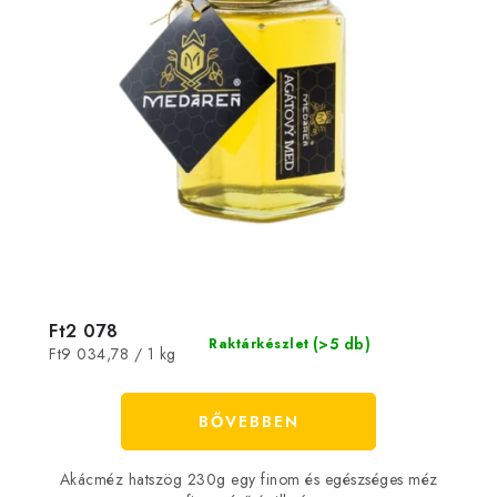
Ft2 078
(>5 db)
Raktárkészlet
Egységár:
Ft9 034,78 / 1 kg
BŐVEBBEN
Akácméz hatszög 230g egy finom és egészséges méz