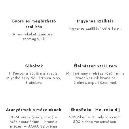
Gyors és megbízható
Ingyenes szállítás
szállítás
Ingyenes szállítás 109 € felett.
A termékeket gondosan
csomagoljuk
Kőboltok
Élelmiszeripari üzem
1. Piesočná 35, Bratislava, 2.
Mint néhány méhész közül, mi is
Mlynské Nivy 5A, Tržnica Nivy,
rendelkezünk hivatalos
Bratislava
élelmiszeripari üzemmel.
Aranyérmek a mézeinknek
ShopRoku - Heureka-díj
2024 arany (virág, méz) –
2022-ben – 3. hely több mint
Mézlaboratórium + bronz a
300 e-shop versenyében.
mézért – AGRA Szlovénia