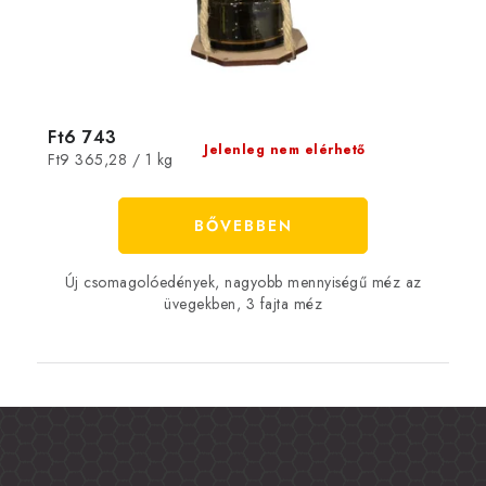
Ft6 743
Jelenleg nem elérhető
Egységár:
Ft9 365,28 / 1 kg
BŐVEBBEN
Új csomagolóedények, nagyobb mennyiségű méz az
üvegekben, 3 fajta méz