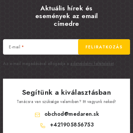
Aktuális hírek és
események az email
címedre
E-mail
FELIRATKOZÁS
Az e-mail megadásával elfogadja a
adatvédelmi feltételeket
.
Segítünk a kiválasztásban
Tanácsra van szüksége valamiben? Itt vagyunk neked!
obchod
@
medaren.sk
+421905856753