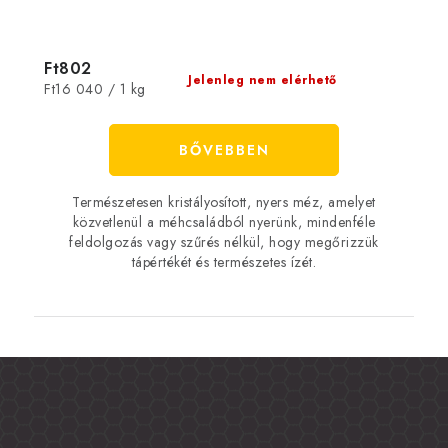
Ft802
Jelenleg nem elérhető
Egységár:
Ft16 040 / 1 kg
BŐVEBBEN
Természetesen kristályosított, nyers méz, amelyet
közvetlenül a méhcsaládból nyerünk, mindenféle
feldolgozás vagy szűrés nélkül, hogy megőrizzük
tápértékét és természetes ízét.