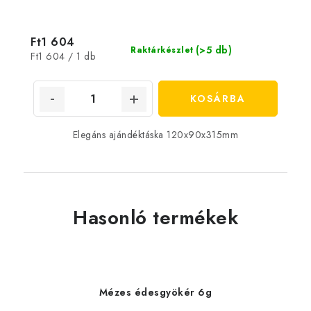
Ft1 604
(>5 db)
Raktárkészlet
Egységár:
Ft1 604 / 1 db
KOSÁRBA
Elegáns ajándéktáska 120x90x315mm
Hasonló termékek
Mézes édesgyökér 6g