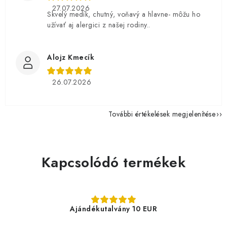
27.07.2026
Skvelý medík, chutný, voňavý a hlavne- môžu ho
užívať aj alergici z našej rodiny..
Alojz Kmecík
26.07.2026
További értékelések megjelenítése
Kapcsolódó termékek
Ajándékutalvány 10 EUR