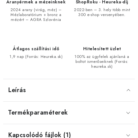
Aranyérmek a mézeinknek
ShopRoku - Heureka-díj
2024 arany (virág, méz) –
2022-ben – 3. hely több mint
Mézlaboratórium + bronz a
300 e-shop versenyében.
mézért – AGRA Szlovénia
Átlagos szállítási idő
Hitelesített üzlet
1,9 nap (Forrás: Heureka.sk)
100% az ügyfelek ajánlaná a
boltot ismerőseiknek (Forrás:
heureka.sk)
Leírás
Termékparaméterek
Kapcsolódó fájlok (1)