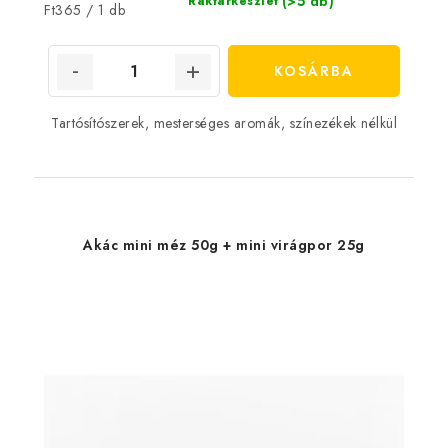
(>5 db)
Raktárkészlet
Egységár:
Ft365 / 1 db
KOSÁRBA
Tartósítószerek, mesterséges aromák, színezékek nélkül
Akác mini méz 50g + mini virágpor 25g