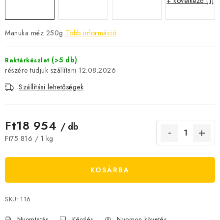
+ következő (1)
JELENLEGI KEDVEZMÉNYEK
Manuka méz 250g
Több információ
HÍREK
(>5 db)
Raktárkészlet
CSOKOLÁDÉ
12.08.2026
ÉTREND-KIEGÉSZÍTŐK
Szállítási lehetőségek
Kőboltos üzlet
A történetünk
Cikkek
Írtak rólunk
Ft18 954
/ db
Kapcsolatok
Szállítás és fizetés
Gyakori kérdések FAQ
Egységár:
Ft75 816 / 1 kg
Fotogaléria
Általános üzleti feltételek
Adatvédelem
Visszaküldés, csere és reklamációkezelés
Nagykereskedelem
KOSÁRBA
SKU:
116
Nyomtatás
Kérdés
Nyomon követés