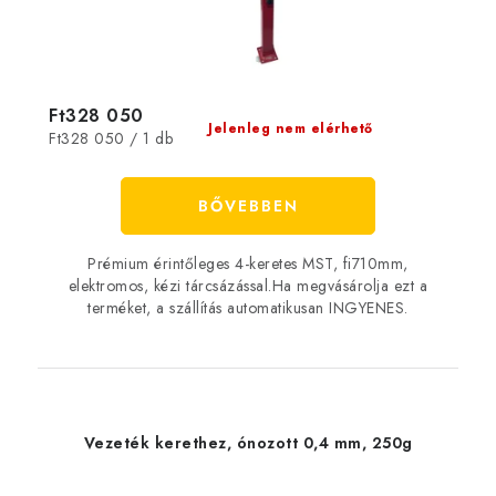
Ft328 050
Jelenleg nem elérhető
Egységár:
Ft328 050 / 1 db
BŐVEBBEN
Prémium érintőleges 4-keretes MST, fi710mm,
elektromos, kézi tárcsázással.Ha megvásárolja ezt a
terméket, a szállítás automatikusan INGYENES.
Vezeték kerethez, ónozott 0,4 mm, 250g