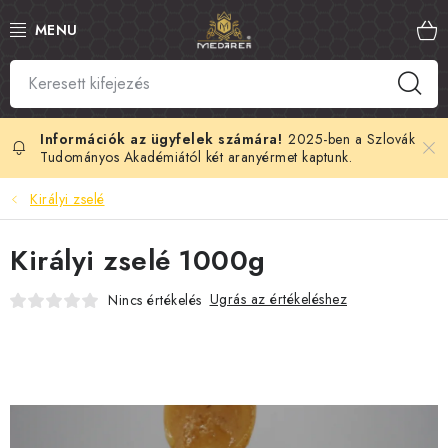
Ugrás
a
fő
tartalomhoz
SZLOVÁK MÉZ
MANUKA MÉZ
2025-ben a Szlovák
Tudományos Akadémiától két aranyérmet kaptunk.
MÉHPEMPŐ
Királyi zselé
PROPOLISZ
Királyi zselé 1000g
KIRÁLYI ZSELÉ
Ugrás az értékeléshez
Nincs értékelés
MÉHMÉREG
MÉZES KOZMETIKUMOK