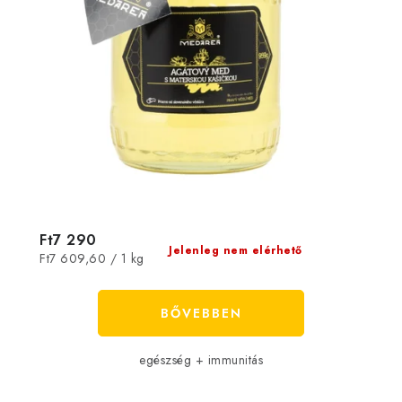
Ft7 290
Jelenleg nem elérhető
Egységár:
Ft7 609,60 / 1 kg
BŐVEBBEN
egészség + immunitás