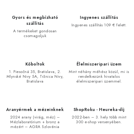
Gyors és megbízható
Ingyenes szállítás
szállítás
Ingyenes szállítás 109 € felett.
A termékeket gondosan
csomagoljuk
Kőboltok
Élelmiszeripari üzem
1. Piesočná 35, Bratislava, 2.
Mint néhány méhész közül, mi is
Mlynské Nivy 5A, Tržnica Nivy,
rendelkezünk hivatalos
Bratislava
élelmiszeripari üzemmel.
Aranyérmek a mézeinknek
ShopRoku - Heureka-díj
2024 arany (virág, méz) –
2022-ben – 3. hely több mint
Mézlaboratórium + bronz a
300 e-shop versenyében.
mézért – AGRA Szlovénia