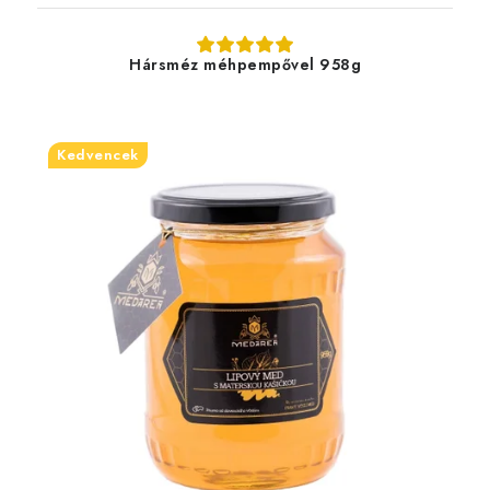
Hársméz méhpempővel 958g
Kedvencek