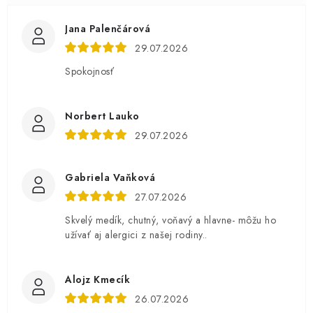
Jana Palenčárová
29.07.2026
Spokojnosť
Norbert Lauko
29.07.2026
Gabriela Vaňková
27.07.2026
Skvelý medík, chutný, voňavý a hlavne- môžu ho
užívať aj alergici z našej rodiny..
Alojz Kmecík
26.07.2026