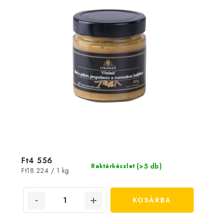
Ft4 556
(>5 db)
Raktárkészlet
Egységár:
Ft18 224 / 1 kg
KOSÁRBA