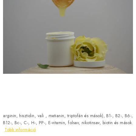
MÉZSÖR
MÉZ AJÁNDÉKCSOMAGOK
VIASZ TERMÉKEK
A MÉHÉSZETI TERMÉKEK KIEGÉSZÍTŐI
MÉZES ÉDESSÉG
MÉHÉSZETI SZOLGÁLTATÁSOK
AJÁNDÉKUTALVÁNY
MÉHÉSZETI KELLÉKEK
arginin, hisztidin, vali , metianin, triptofán és mások), B1-, B2-, B6-,
B12-, Bc-, C-, H-, PP-, E-vitamin, folsav, nikotinsav, biotin és mások.
IRODALOM - KÖNYVEK
Több információ