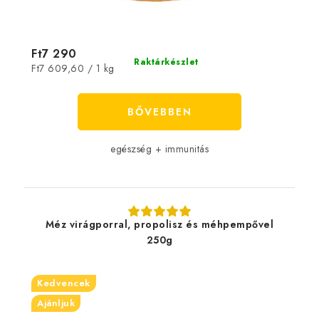
Ft7 290
Raktárkészlet
Egységár:
Ft7 609,60 / 1 kg
BŐVEBBEN
egészség + immunitás
Méz virágporral, propolisz és méhpempővel
250g
Kedvencek
Ajánljuk