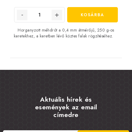
KOSÁRBA
Horganyzott méhdrót a 0,4 mm átmérőjű, 250 g-os
keretekhez, a keretben lévő köztes falak rögzítéséhez.
Aktuális hírek és
események az email
címedre