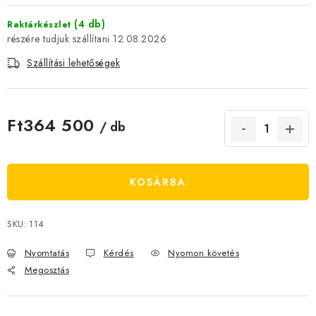
JELENLEGI KEDVEZMÉNYEK
(4 db)
Raktárkészlet
12.08.2026
HÍREK
Szállítási lehetőségek
CSOKOLÁDÉ
Ft364 500
ÉTREND-KIEGÉSZÍTŐK
/ db
Egységár:
Kőboltos üzlet
A történetünk
Cikkek
Írtak rólunk
KOSÁRBA
Kapcsolatok
Szállítás és fizetés
Gyakori kérdések FAQ
Fotogaléria
Általános üzleti feltételek
Adatvédelem
SKU:
114
Visszaküldés, csere és reklamációkezelés
Nagykereskedelem
Nyomtatás
Kérdés
Nyomon követés
Megosztás