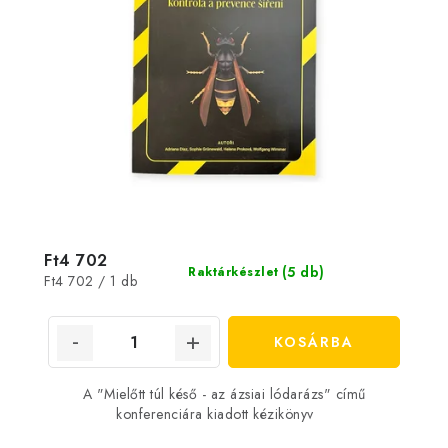
Ft4 702
(5 db)
Raktárkészlet
Egységár:
Ft4 702 / 1 db
KOSÁRBA
A "Mielőtt túl késő - az ázsiai lódarázs" című
konferenciára kiadott kézikönyv