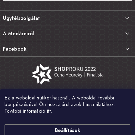
L
á
Ügyfélszolgálat
b
l
Szállítás és fizetés
A Medárniról
é
Termékek visszaküldése, csere és reklamációk
c
Kapcsolat
Facebook
Gyakori kérdések FAQ
A mi történetünk
Értékelés
Kőboltjaink
Általános szerződési feltételek
Cikkek
Adatvédelem
Írtak rólunk
Ez a weboldal sütiket használ. A weboldal további
Nagykereskedelem
Fotógaléria
böngészésével Ön hozzájárul azok használatához.
További információ itt.
Hírek
Shoptet Pay
Beállítások