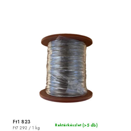
Ft1 823
(>5 db)
Raktárkészlet
Egységár:
Ft7 292 / 1 kg