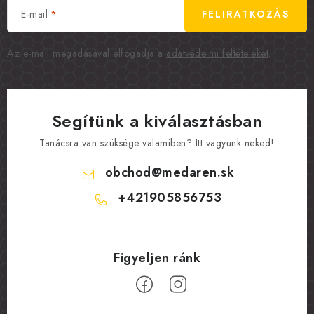
E-mail
FELIRATKOZÁS
Az e-mail megadásával elfogadja a
adatvédelmi feltételeket
.
Segítünk a kiválasztásban
Tanácsra van szüksége valamiben? Itt vagyunk neked!
obchod
@
medaren.sk
+421905856753