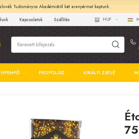
lovák Tudományos Akadémiától két aranyérmet kaptunk.
HUF
M
ólunk
Kapcsolatok
Szállítás és fizetés
Gyakori kérdések 
ÉHPEMPŐ
PROPOLISZ
KIRÁLYI ZSELÉ
M
Ét
75