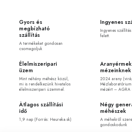
Gyors és
Ingyenes szá
megbízható
Ingyenes szállítá
szállítás
felett.
A termékeket gondosan
csomagoljuk
Élelmiszeripari
Aranyérmek
üzem
mézeinknek
Mint néhány méhész közül,
2024 arany (vir
mi is rendelkezünk hivatalos
Mézlaboratórium
élelmiszeripari üzemmel.
mézért – AGRA 
Átlagos szállítási
Négy gener
idő
méhészek
1,9 nap (Forrás: Heureka.sk)
A méhekről szeret
gondoskodunk