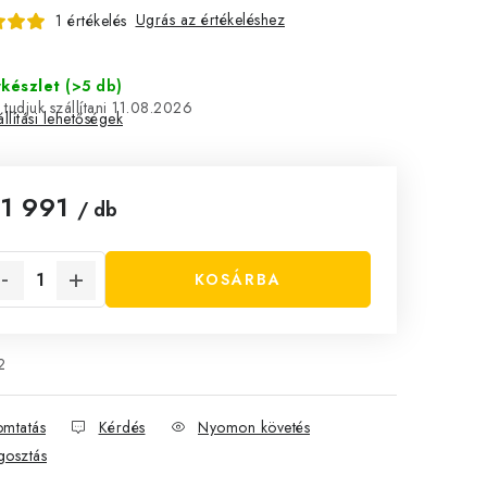
Ugrás az értékeléshez
1 értékelés
rkészlet
(>5 db)
11.08.2026
llítási lehetőségek
t1 991
/ db
ységár:
KOSÁRBA
2
mtatás
Kérdés
Nyomon követés
osztás