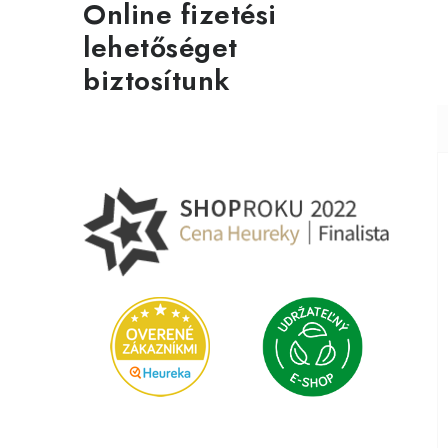
t
Online fizetési
lehetőséget
j
biztosítunk