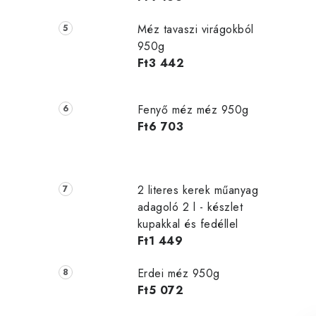
Méz tavaszi virágokból
950g
Ft3 442
Fenyő méz méz 950g
Ft6 703
2 literes kerek műanyag
adagoló 2 l - készlet
kupakkal és fedéllel
Ft1 449
Erdei méz 950g
Ft5 072