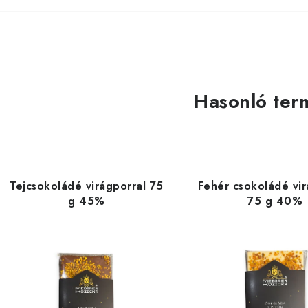
Hasonló ter
Tejcsokoládé virágporral 75
Fehér csokoládé vir
g 45%
75 g 40%