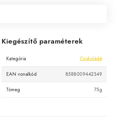
Kiegészítő paraméterek
Kategória
Csokoládé
EAN vonalkód
8588009442349
Tömeg
75g