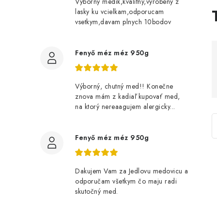
Vyborny medik,kvalitny,vyrobeny z
lasky ku vcielkam,odporucam
vsetkym,davam plnych 10bodov
l
Fenyő méz méz 950g
Výborný, chutný med!! Konečne
znova mám z kadiaľ kupovať med,
na ktorý nereaagujem alergicky...
Fenyő méz méz 950g
l
Dakujem Vam za Jedlovu medovicu a
odporučam všetkym čo maju radi
i
skutočný med.