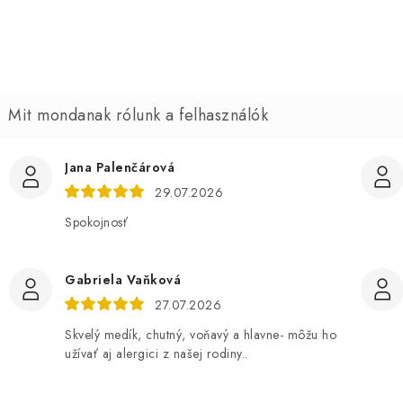
á
a
Jana Palenčárová
29.07.2026
Spokojnosť
Gabriela Vaňková
27.07.2026
Skvelý medík, chutný, voňavý a hlavne- môžu ho
užívať aj alergici z našej rodiny..