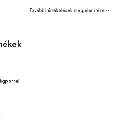
További értékelések megjelenítése
mékek
ágporral