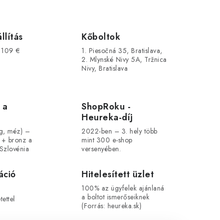
llítás
Kőboltok
s 109 €
1. Piesočná 35, Bratislava,
2. Mlynské Nivy 5A, Tržnica
Nivy, Bratislava
 a
ShopRoku -
Heureka-díj
ág, méz) –
2022-ben – 3. hely több
 + bronz a
mint 300 e-shop
Szlovénia
versenyében.
áció
Hitelesített üzlet
100% az ügyfelek ajánlaná
a boltot ismerőseiknek
ettel
(Forrás: heureka.sk)