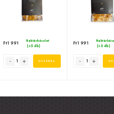
Raktárkészlet
Raktárkész
Ft1 991
Ft1 991
(>5 db)
(>5 db)
KOSÁRBA
KO