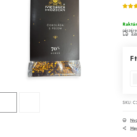
Raktá
Szá
F
Eg
SKU:
C
Nyo
Meg