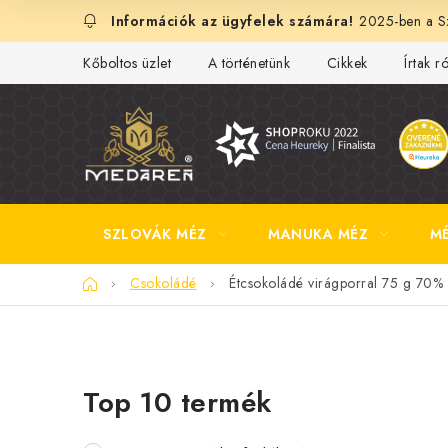
Ugrás
2025-ben a Sz
a
fő
Kőboltos üzlet
A történetünk
Cikkek
Írtak r
tartalomhoz
SZLOVÁK MÉZ
MANUKA MÉZ
M
Kezdőlap
Csokoládé
Étcsokoládé virágporral 75 g 70%
O
Top 10 termék
l