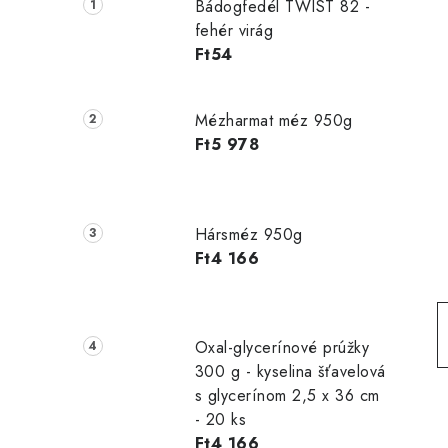
d
Bádogfedél TWIST 82 -
a
fehér virág
Ft54
l
s
Mézharmat méz 950g
ó
Ft5 978
p
a
Hársméz 950g
n
Ft4 166
e
l
Oxal-glycerínové prúžky
300 g - kyselina šťavelová
s glycerínom 2,5 x 36 cm
- 20 ks
Ft4 166