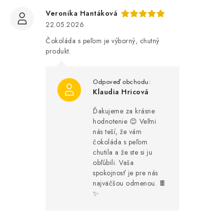
Veronika Hantáková
22.05.2026
Čokoláda s peľom je výborný, chutný
produkt.
Klaudia Hricová
Ďakujeme za krásne
hodnotenie 😊 Veľmi
nás teší, že vám
čokoláda s peľom
chutila a že ste si ju
obľúbili. Vaša
spokojnosť je pre nás
najväčšou odmenou. 🍫
✨