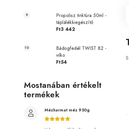
Propolisz tinktúra 50ml -
táplálékkiegészítő
Ft3 442
Bádogfedél TWIST 82 -
vilko
S
Ft54
Mostanában értékelt
termékek
Mézharmat méz 950g