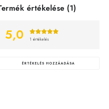
V
Termék értékelése (1)
é
e
5,0
m
1 értékelés
é
n
y
ÉRTÉKELÉS HOZZÁADÁSA
e
k
s