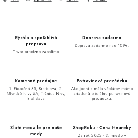
Rýchla a spoľahlivá
Doprava zadarmo
preprava
Doprava zadarmo nad 109€.
Tovar precízne zabalíme
Kamenné predajne
Potravinová prevádzka
1. Piesočná 35, Bratislava, 2.
Ako jedni z mála včelárov máme
Mlynské Nivy 5A, Tržnica Nivy,
zriadenú oficiálnu potravinovú
Bratislava
prevádzku.
Zlaté medaile pre naše
ShopRoku - Cena Heureky
medy
Za rok 2022 - 3. miesto v