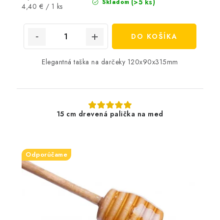
(>5 ks)
Skladom
Jednotková
4,40 € / 1 ks
cena:
DO KOŠÍKA
Elegantná taška na darčeky 120x90x315mm
15 cm drevená palička na med
Odporúčame