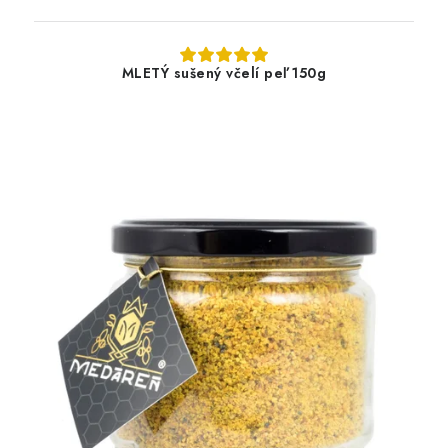
MLETÝ sušený včelí peľ 150g