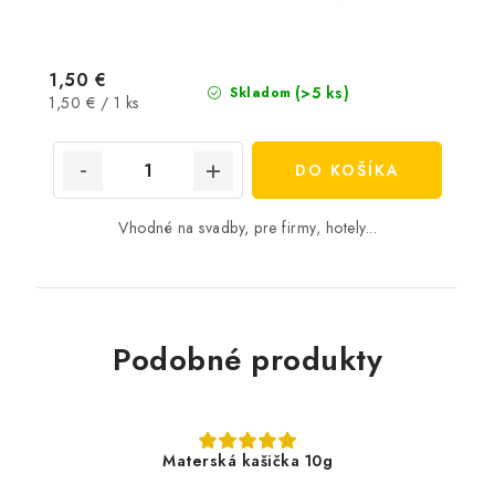
1,50 €
(>5 ks)
Skladom
Jednotková
1,50 € / 1 ks
cena:
DO KOŠÍKA
Vhodné na svadby, pre firmy, hotely...
Podobné produkty
Materská kašička 10g