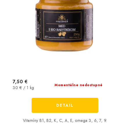
7,50 €
Momentálne nedostupné
Jednotková
30 € / 1 kg
cena:
DETAIL
Vitamíny B1, B2, K, C, A, E, omega 3, 6, 7, 9.