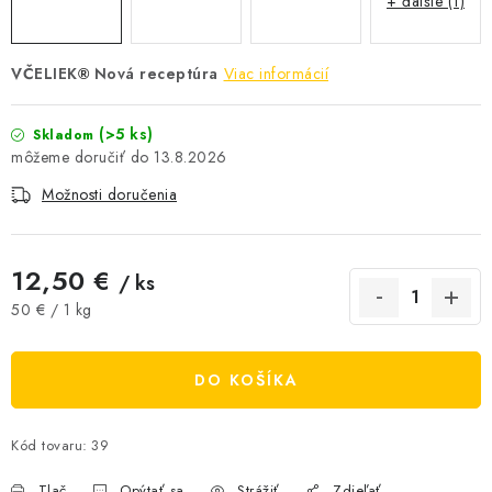
+ ďalšie (1)
AKCIE A ZĽAVY
VČELIEK
Nová receptúra
Viac informácií
®
NOVINKY
(>5 ks)
Skladom
ČOKOLÁDA
13.8.2026
VÝŽIVOVÉ DOPLNKY
Možnosti doručenia
Kamenná predajňa
Náš príbeh
Články
Napísali o nás
12,50 €
/ ks
Kontakty
Doprava a platba
Najčastejšie otázky FAQ
Jednotková cena:
50 € / 1 kg
Fotogaléria
Obchodné podmienky
Ochrana osobných údajov
DO KOŠÍKA
Vrátenie tovaru, výmena a reklamácie
Veľkoobchod
Kód tovaru:
39
Tlač
Opýtať sa
Strážiť
Zdieľať