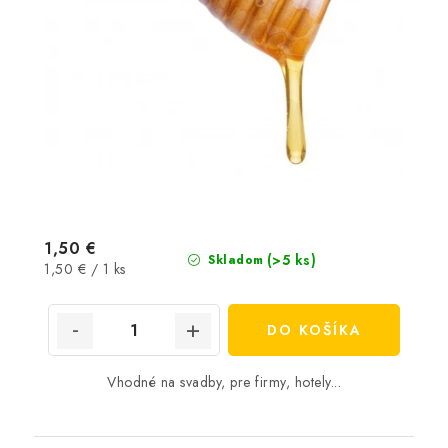
1,50 €
(>5 ks)
Skladom
Jednotková
1,50 € / 1 ks
cena:
DO KOŠÍKA
Vhodné na svadby, pre firmy, hotely...