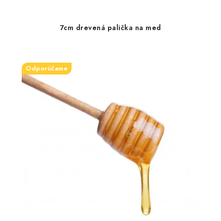
7cm drevená palička na med
Odporúčame