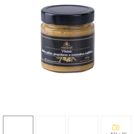
MEDOVINA
MEDOVÉ DARČEKOVÉ SETY
VÝROBKY Z VOSKU
DOPLNKY KU VČELÍM PRODUKTOM
MEDOVÉ CUKROVINKY
SLUŽBY VČELÁRA
DARČEKOVÝ POUKAZ
VČELÁRSKE POTREBY
LITERATÚRA - KNIHY