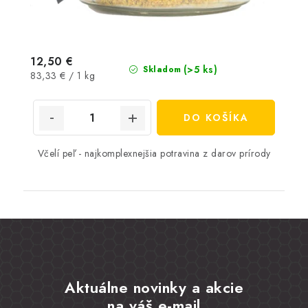
12,50 €
(>5 ks)
Skladom
Jednotková
83,33 € / 1 kg
cena:
DO KOŠÍKA
Včelí peľ - najkomplexnejšia potravina z darov prírody
Aktuálne novinky a akcie
na váš e-mail