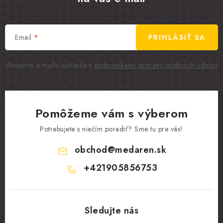
Email
PRIHLÁSIŤ SA
Vložením e-mailu súhlasíte s
podmienkami ochrany osobných údajov
Pomôžeme vám s výberom
Potrebujete s niečím poradiť? Sme tu pre vás!
obchod
@
medaren.sk
+421905856753