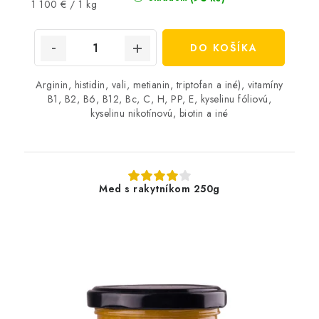
Jednotková
1 100 € / 1 kg
cena:
DO KOŠÍKA
Arginin, histidin, vali, metianin, triptofan a iné), vitamíny
B1, B2, B6, B12, Bc, C, H, PP, E, kyselinu fóliovú,
kyselinu nikotínovú, biotin a iné
Med s rakytníkom 250g