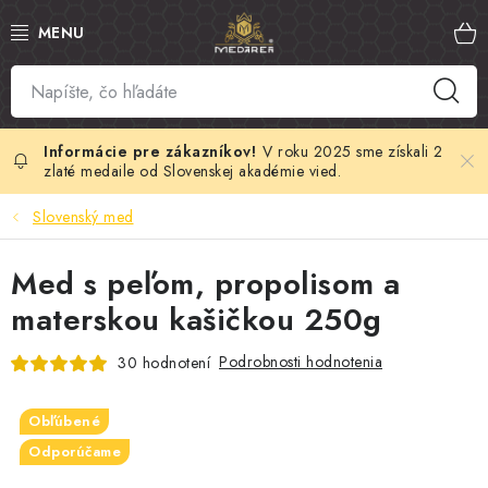
Prejsť
na
obsah
SLOVENSKÝ MED
MANUKA MED
V roku 2025 sme získali 2
zlaté medaile od Slovenskej akadémie vied.
VČELÍ PEĽ
Slovenský med
PROPOLIS
Med s peľom, propolisom a
materskou kašičkou 250g
MATERSKÁ KAŠIČKA
Podrobnosti hodnotenia
30 hodnotení
VČELÍ JED
Obľúbené
MEDOVÁ KOZMETIKA
Odporúčame