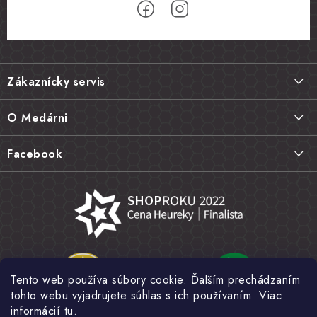
Z
á
Zákaznícky servis
p
ä
Doprava a platba
O Medárni
t
Vrátenie tovaru, výmena a reklamácie
i
Kontakt
Facebook
e
Najčastejšie otázky FAQ
Náš príbeh
Hodnotenie obchodu
Kamenná predajňa
Obchodné podmienky
Články
Ochrana osobných údajov
Napísali o nás
Veľkoobchod
Tento web používa súbory cookie. Ďalším prechádzaním
Fotogaléria
tohto webu vyjadrujete súhlas s ich používaním. Viac
Novinky
informácií
tu
.