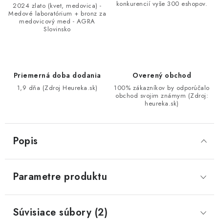
konkurencií vyše 300 eshopov.
2024 zlato (kvet, medovica) -
Medové laboratórium + bronz za
medovicový med - AGRA
Slovinsko
Priemerná doba dodania
Overený obchod
1,9 dňa (Zdroj Heureka.sk)
100% zákazníkov by odporúčalo
obchod svojim známym (Zdroj:
heureka.sk)
Popis
Parametre produktu
Súvisiace súbory (2)