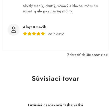
Skvelý medík, chutný, voňavý a hlavne- môžu ho
užívať aj alergici z našej rodiny..
Alojz Kmecík
26.7.2026
Zobraziť ďalšie recenzie
Súvisiaci tovar
Luxusná darčeková taška veľká