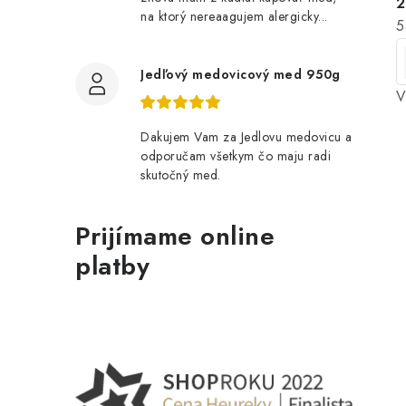
2
na ktorý nereaagujem alergicky...
J
5
c
Jedľový medovicový med 950g
V
Dakujem Vam za Jedlovu medovicu a
odporučam všetkym čo maju radi
skutočný med.
Prijímame online
platby