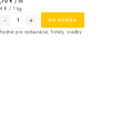
/ ks
,70 €
ednotková
4 € / 1 kg
ena:
DO KOŠÍKA
hodné pre reštaurácie, hotely, svadby