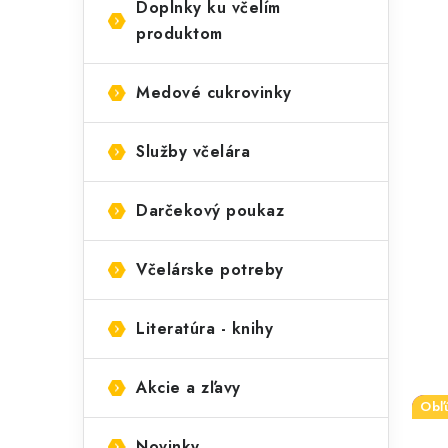
Doplnky ku včelím
produktom
Medové cukrovinky
Služby včelára
Darčekový poukaz
Včelárske potreby
Literatúra - knihy
Akcie a zľavy
Obľ
Tip
Novinky