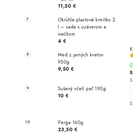
11,50 €
Okrúhle plastové krmítko 2
l – sada s uzáverom a
viečkom
4 €
K
Med z jarných kvetov
950g
9,50 €
8
J
3
c
Sušený včelí peľ 190g
10 €
S
Perga 160g
23,50 €