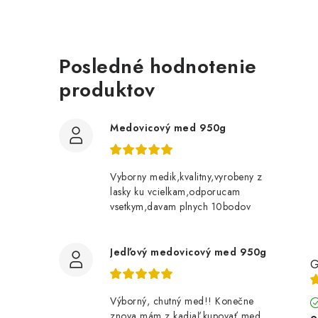
Posledné hodnotenie
produktov
Medovicový med 950g
Vyborny medik,kvalitny,vyrobeny z
lasky ku vcielkam,odporucam
vsetkym,davam plnych 10bodov
Jedľový medovicový med 950g
G
Výborný, chutný med!! Konečne
znova mám z kadiaľ kupovať med,