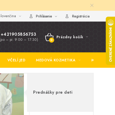
lovenčina
y FAQ
Fotogaléria
Obchodné podmienky
Ochrana osobn
Prihlásenie
Registrácia
+421905856753
Prázdny košík
(po – pi: 9:00 – 17:30)
NÁKUPNÝ
KOŠÍK
VČELÍ JED
MEDOVÁ KOZMETIKA
MEDOVINA
Prednášky pre deti