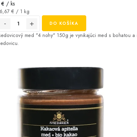
/ ks
 €
ednotková
6,67 € / 1 kg
ena:
DO KOŠÍKA
edovicový med "4 nohy" 150g je vynikajúci med s bohatou a in
edovicu.