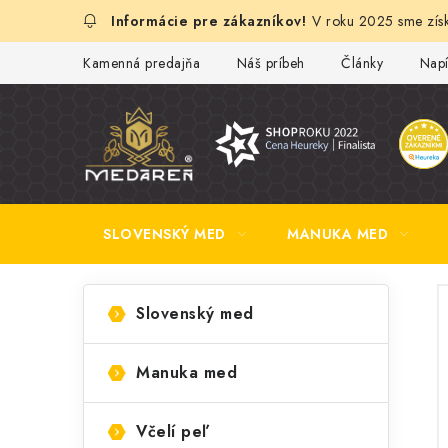
Prejsť
V roku 2025 sme získ
na
obsah
Kamenná predajňa
Náš príbeh
Články
Napí
SLOVENSKÝ MED
MANUKA MED
B
K
Preskočiť
Slovenský med
kategórie
a
o
t
č
Manuka med
e
n
l
g
Včelí peľ