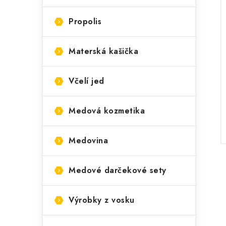
ý
ó
í
p
r
Propolis
a
i
Materská kašička
e
n
e
Včelí jed
l
Medová kozmetika
Medovina
Medové darčekové sety
Výrobky z vosku