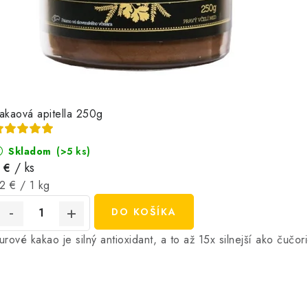
akaová apitella 250g
Skladom
(>5 ks)
/ ks
 €
ednotková
2 € / 1 kg
ena:
DO KOŠÍKA
urové kakao je silný antioxidant, a to až 15x silnejší ako čučor